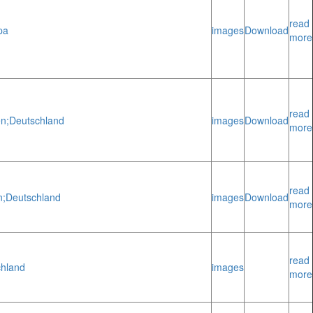
read
pa
images
Download
more
read
n;
Deutschland
images
Download
more
read
n;
Deutschland
images
Download
more
read
chland
images
more