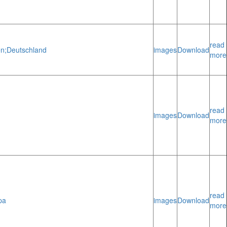
read
n;
Deutschland
images
Download
more
read
images
Download
more
read
pa
images
Download
more