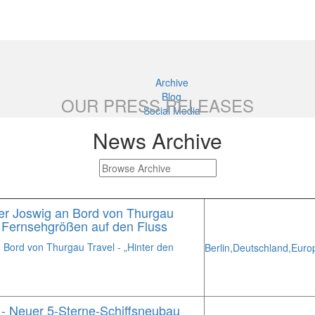
Archive
Blog
OUR PRESS RELEASES
Social Media
News Archive
ger Joswig an Bord von Thurgau
te Fernsehgrößen auf den Fluss
 Bord von Thurgau Travel - „Hinter den
Berlin,
Deutschland,
Euro
- Neuer 5-Sterne-Schiffsneubau