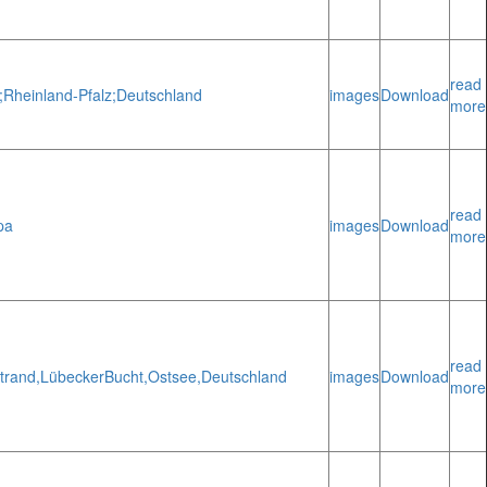
read
;
Rheinland-Pfalz;
Deutschland
images
Download
more
read
pa
images
Download
more
read
trand,
Lübecker
Bucht,
Ostsee,
Deutschland
images
Download
more