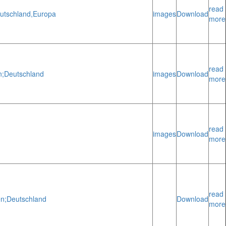
read
utschland,
Europa
images
Download
more
read
n;
Deutschland
images
Download
more
read
images
Download
more
read
n;
Deutschland
Download
more