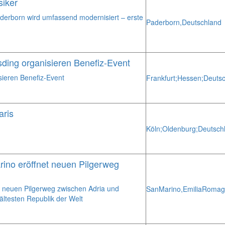
siker
Paderborn wird umfassend modernisiert – erste
Paderborn,
Deutschland
ding organisieren Benefiz-Event
ieren Benefiz-Event
Frankfurt;
Hessen;
Deuts
aris
Köln;
Oldenburg;
Deutsch
rino eröffnet neuen Pilgerweg
t neuen Pilgerweg zwischen Adria und
San
Marino,
Emilia
Romag
 ältesten Republik der Welt