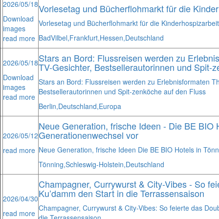
2026/05/18
Vorlesetag und Bücherflohmarkt für die Kinder
Download
Vorlesetag und Bücherflohmarkt für die Kinderhospizarbeit
images
Bad
Vilbel,
Frankfurt,
Hessen,
Deutschland
read more
Stars an Bord: Flussreisen werden zu Erlebnis
2026/05/18
TV-Gesichter, Bestsellerautorinnen und Spit-
Download
Stars an Bord: Flussreisen werden zu Erlebnisformaten Th
images
Bestsellerautorinnen und Spit-zenköche auf den Fluss
read more
Berlin,
Deutschland,
Europa
Neue Generation, frische Ideen - Die BE BIO H
Generationenwechsel vor
2026/05/12
Neue Generation, frische Ideen Die BE BIO Hotels in Tön
read more
Tönning,
Schleswig-Holstein,
Deutschland
Champagner, Currywurst & City-Vibes - So feie
Ku’damm den Start in die Terrassensaison
2026/04/30
Champagner, Currywurst & City-Vibes: So feierte das Doub
read more
die Terrassensaison