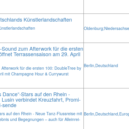
schlands Künstlerlandschaften
nstlerlandschaften
Oldenburg;
Niedersachse
-Sound zum Afterwork für die ersten
öffnet Terrassensaison am 29. April
Berlin,
Deutschland
Afterwork für die ersten 100: DoubleTree by
pril mit Champagne Hour & Currywurst
’s Dance“-Stars auf den Rhein -
 Lusin verbindet Kreuzfahrt, Promi-
i-sende
tars auf den Rhein - Neue Tanz-Flussreise mit
Berlin,
Deutschland,
Euro
lebnis und Begegnungen – auch für Alleinrei-