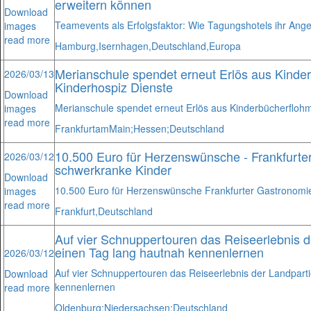
erweitern können
Download
Teamevents als Erfolgsfaktor: Wie Tagungshotels ihr Ange
images
read more
Hamburg,
Isernhagen,
Deutschland,
Europa
Merianschule spendet erneut Erlös aus Kinde
2026/03/13
Kinderhospiz Dienste
Download
Merianschule spendet erneut Erlös aus Kinderbücherfloh
images
read more
Frankfurt
am
Main;
Hessen;
Deutschland
10.500 Euro für Herzenswünsche - Frankfurter
2026/03/12
schwerkranke Kinder
Download
10.500 Euro für Herzenswünsche Frankfurter Gastronomie
images
read more
Frankfurt,
Deutschland
Auf vier Schnuppertouren das Reiseerlebnis 
einen Tag lang hautnah kennenlernen
2026/03/12
Auf vier Schnuppertouren das Reiseerlebnis der Landpart
Download
kennenlernen
read more
Oldenburg;
Niedersachsen;
Deutschland