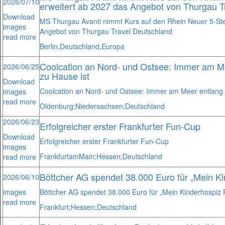
2026/07/10
erweitert ab 2027 das Angebot von Thurgau T
Download
MS Thurgau Avanti nimmt Kurs auf den Rhein Neuer 5-Ste
images
Angebot von Thurgau Travel Deutschland
read more
Berlin,
Deutschland,
Europa
Coolcation an Nord- und Ostsee: Immer am Me
2026/06/25
zu Hause ist
Download
Coolcation an Nord- und Ostsee: Immer am Meer entlang b
images
read more
Oldenburg;
Niedersachsen;
Deutschland
2026/06/23
Erfolgreicher erster Frankfurter Fun-Cup
Download
Erfolgreicher erster Frankfurter Fun-Cup
images
Frankfurt
am
Main;
Hessen;
Deutschland
read more
Böttcher AG spendet 38.000 Euro für „Mein Ki
2026/06/10
images
Böttcher AG spendet 38.000 Euro für „Mein Kinderhospiz F
read more
Frankfurt;
Hessen;
Deutschland