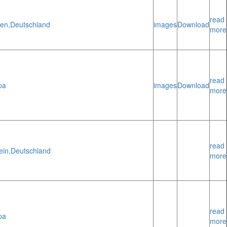
read
en,
Deutschland
images
Download
more
read
pa
images
Download
more
read
ein,
Deutschland
more
read
pa
more