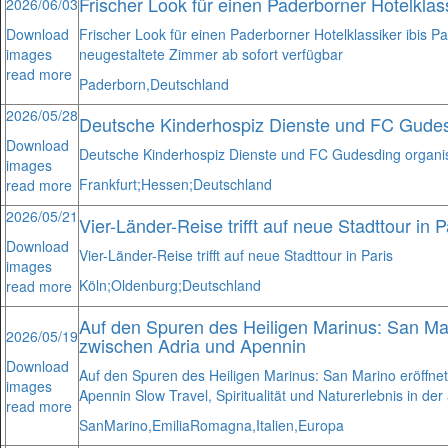
Frischer Look für einen Paderborner Hotelklas
2026/06/03
Download
Frischer Look für einen Paderborner Hotelklassiker ibis 
images
neugestaltete Zimmer ab sofort verfügbar
read more
Paderborn,
Deutschland
2026/05/28
Deutsche Kinderhospiz Dienste und FC Gudes
Download
Deutsche Kinderhospiz Dienste und FC Gudesding organis
images
Frankfurt;
Hessen;
Deutschland
read more
2026/05/21
Vier-Länder-Reise trifft auf neue Stadttour in P
Download
Vier-Länder-Reise trifft auf neue Stadttour in Paris
images
Köln;
Oldenburg;
Deutschland
read more
Auf den Spuren des Heiligen Marinus: San Ma
2026/05/19
zwischen Adria und Apennin
Download
Auf den Spuren des Heiligen Marinus: San Marino eröffne
images
Apennin Slow Travel, Spiritualität und Naturerlebnis in der
read more
San
Marino,
Emilia
Romagna,
Italien,
Europa