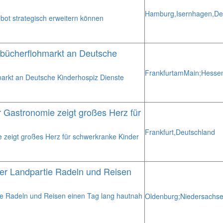
Hamburg,
Isernhagen,
De
bot strategisch erweitern können
rbücherflohmarkt an Deutsche
Frankfurt
am
Main;
Hesse
markt an Deutsche Kinderhospiz Dienste
 Gastronomie zeigt großes Herz für
Frankfurt,
Deutschland
 zeigt großes Herz für schwerkranke Kinder
der Landpartie Radeln und Reisen
ie Radeln und Reisen einen Tag lang hautnah
Oldenburg;
Niedersachse