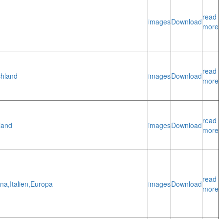
read
images
Download
more
read
chland
images
Download
more
read
land
images
Download
more
read
na,
Italien,
Europa
images
Download
more