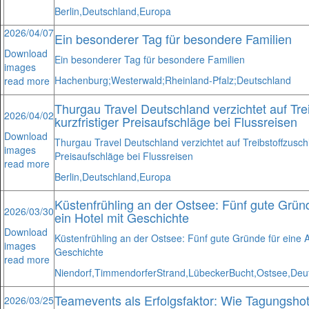
Berlin,
Deutschland,
Europa
2026/04/07
Ein besonderer Tag für besondere Familien
Download
Ein besonderer Tag für besondere Familien
images
Hachenburg;
Westerwald;
Rheinland-Pfalz;
Deutschland
read more
Thurgau Travel Deutschland verzichtet auf Treib
2026/04/02
kurzfristiger Preisaufschläge bei Flussreisen
Download
Thurgau Travel Deutschland verzichtet auf Treibstoffzuschläg
images
Preisaufschläge bei Flussreisen
read more
Berlin,
Deutschland,
Europa
Küstenfrühling an der Ostsee: Fünf gute Gründ
2026/03/30
ein Hotel mit Geschichte
Download
Küstenfrühling an der Ostsee: Fünf gute Gründe für eine Au
images
Geschichte
read more
Niendorf,
Timmendorfer
Strand,
Lübecker
Bucht,
Ostsee,
Deu
Teamevents als Erfolgsfaktor: Wie Tagungshote
2026/03/25