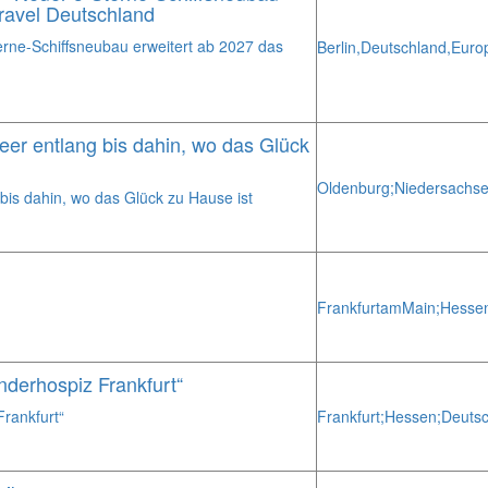
ravel Deutschland
rne-Schiffsneubau erweitert ab 2027 das
Berlin,
Deutschland,
Euro
er entlang bis dahin, wo das Glück
Oldenburg;
Niedersachse
is dahin, wo das Glück zu Hause ist
Frankfurt
am
Main;
Hesse
nderhospiz Frankfurt“
rankfurt“
Frankfurt;
Hessen;
Deuts