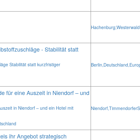
Hachenburg;
Westerwald
stoffzuschläge - Stabilität statt
e Stabilität statt kurzfristiger
Berlin,
Deutschland,
Euro
e für eine Auszeit in Niendorf – und
szeit in Niendorf – und ein Hotel mit
Niendorf,
Timmendorfer
S
tschland
ls ihr Angebot strategisch