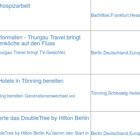
hospizarbeit
Bad
Vilbel,
Frankfurt,
Hess
formaten - Thurgau Travel bringt
zenköche auf den Fluss
urgau Travel bringt TV-Gesichter,
Berlin,
Deutschland,
Euro
otels in Tönning bereiten
Tönning,
Schleswig-Holst
ning bereiten Generationenwechsel vor
rte das DoubleTree by Hilton Berlin
leTree by Hilton Berlin Ku’damm den Start in
Berlin,
Deutschland,
Euro