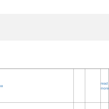
read
pa
more