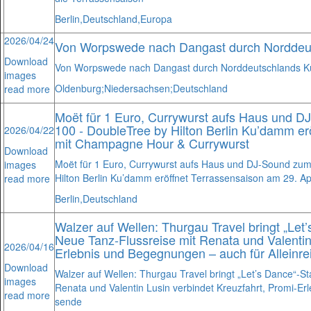
Berlin,
Deutschland,
Europa
2026/04/24
Von Worpswede nach Dangast durch Norddeut
Download
Von Worpswede nach Dangast durch Norddeutschlands Kü
images
Oldenburg;
Niedersachsen;
Deutschland
read more
Moët für 1 Euro, Currywurst aufs Haus und DJ
100 - DoubleTree by Hilton Berlin Ku’damm er
2026/04/22
mit Champagne Hour & Currywurst
Download
Moët für 1 Euro, Currywurst aufs Haus und DJ-Sound zum 
images
Hilton Berlin Ku’damm eröffnet Terrassensaison am 29. A
read more
Berlin,
Deutschland
Walzer auf Wellen: Thurgau Travel bringt „Let
Neue Tanz-Flussreise mit Renata und Valentin
2026/04/16
Erlebnis und Begegnungen – auch für Alleinre
Download
Walzer auf Wellen: Thurgau Travel bringt „Let’s Dance“-S
images
Renata und Valentin Lusin verbindet Kreuzfahrt, Promi-Er
read more
sende