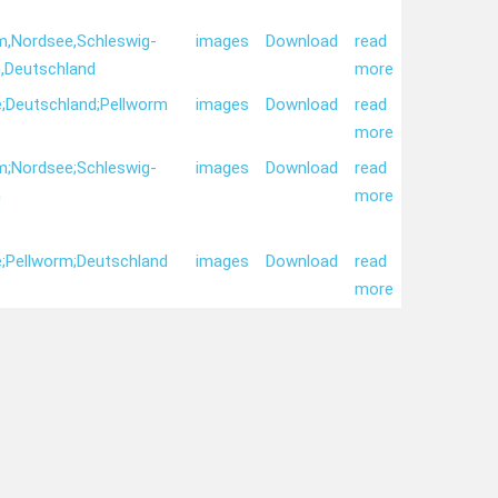
m,
Nordsee,
Schleswig-
images
Download
read
,
Deutschland
more
;
Deutschland;
Pellworm
images
Download
read
more
m;
Nordsee;
Schleswig-
images
Download
read
n
more
;
Pellworm;
Deutschland
images
Download
read
more