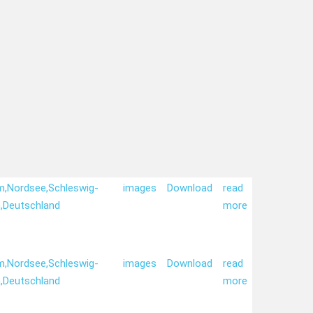
m,
Nordsee,
Schleswig-
images
Download
read
,
Deutschland
more
m,
Nordsee,
Schleswig-
images
Download
read
,
Deutschland
more