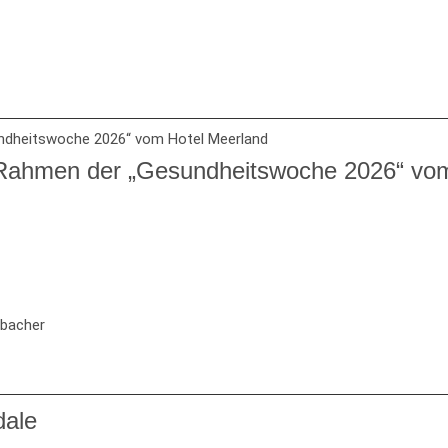
m Rahmen der „Gesundheitswoche 2026“ vo
rbacher
dale