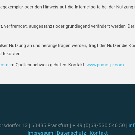
legexemplar oder den Hinweis auf die Internetseite bei der Nutzung 
et, verfremdet, ausgestanzt oder grundlegend verändert werden. Der
äßer Nutzung an uns herangetragen werden, trägt der Nutzer die K
altskosten.
.com
im Quellennachweis gebeten. Kontakt:
www.primo-pr.com
rsdorfer 13 | 60435 Frankfurt | + 49 (0)69/530 546 50 |
in
Impressum
|
Datenschutz
|
Kontakt