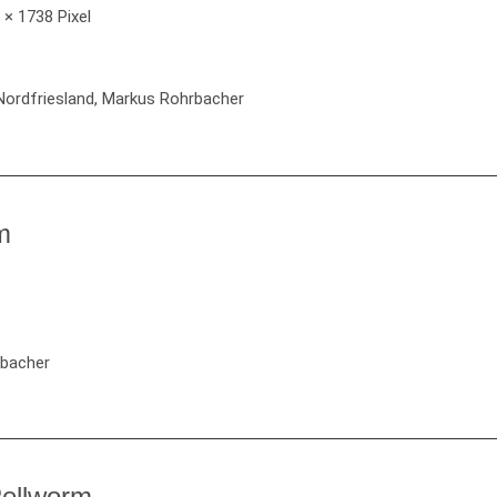
 × 1738 Pixel
ordfriesland, Markus Rohrbacher
m
rbacher
Pellworm