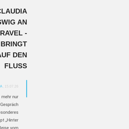
CLAUDIA
SWIG AN
RAVEL -
 BRINGT
F DEN F
LUSS
A
, 15.07.26
t mehr nur
m Gespräch
besonderes
pt „Hinter
 Reise vom