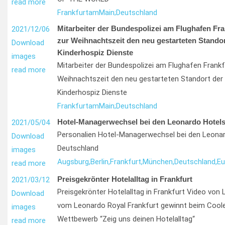
read more
Frankfurt
am
Main;
Deutschland
Mitarbeiter der Bundespolizei am Flughafen Fra
2021/12/06
zur Weihnachtszeit den neu gestarteten Stando
Download
Kinderhospiz Dienste
images
Mitarbeiter der Bundespolizei am Flughafen Frankf
read more
Weihnachtszeit den neu gestarteten Standort der
Kinderhospiz Dienste
Frankfurt
am
Main;
Deutschland
Hotel-Managerwechsel bei den Leonardo Hotels
2021/05/04
Personalien Hotel-Managerwechsel bei den Leonar
Download
Deutschland
images
Augsburg,
Berlin,
Frankfurt,
München,
Deutschland,
Eu
read more
Preisgekrönter Hotelalltag in Frankfurt
2021/03/12
Preisgekrönter Hotelalltag in Frankfurt Video von
Download
vom Leonardo Royal Frankfurt gewinnt beim Cool
images
Wettbewerb “Zeig uns deinen Hotelalltag“
read more