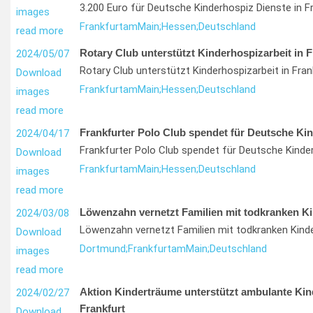
3.200 Euro für Deutsche Kinderhospiz Dienste in 
images
Frankfurt
am
Main;
Hessen;
Deutschland
read more
Rotary Club unterstützt Kinderhospizarbeit in 
2024/05/07
Rotary Club unterstützt Kinderhospizarbeit in Fra
Download
Frankfurt
am
Main;
Hessen;
Deutschland
images
read more
Frankfurter Polo Club spendet für Deutsche Ki
2024/04/17
Frankfurter Polo Club spendet für Deutsche Kinde
Download
Frankfurt
am
Main;
Hessen;
Deutschland
images
read more
Löwenzahn vernetzt Familien mit todkranken K
2024/03/08
Löwenzahn vernetzt Familien mit todkranken Kind
Download
Dortmund;
Frankfurt
am
Main;
Deutschland
images
read more
Aktion Kinderträume unterstützt ambulante Kin
2024/02/27
Frankfurt
Download