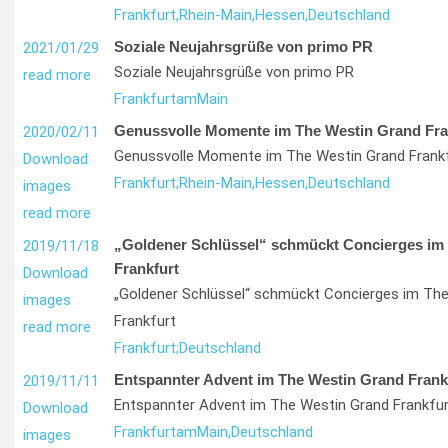
Frankfurt,
Rhein-Main,
Hessen,
Deutschland
Soziale Neujahrsgrüße von primo PR
2021/01/29
Soziale Neujahrsgrüße von primo PR
read more
Frankfurt
am
Main
Genussvolle Momente im The Westin Grand Fra
2020/02/11
Genussvolle Momente im The Westin Grand Frank
Download
Frankfurt;
Rhein-Main,
Hessen,
Deutschland
images
read more
„Goldener Schlüssel“ schmückt Concierges im
2019/11/18
Frankfurt
Download
„Goldener Schlüssel“ schmückt Concierges im Th
images
Frankfurt
read more
Frankfurt;
Deutschland
Entspannter Advent im The Westin Grand Frank
2019/11/11
Entspannter Advent im The Westin Grand Frankfur
Download
Frankfurt
am
Main,
Deutschland
images