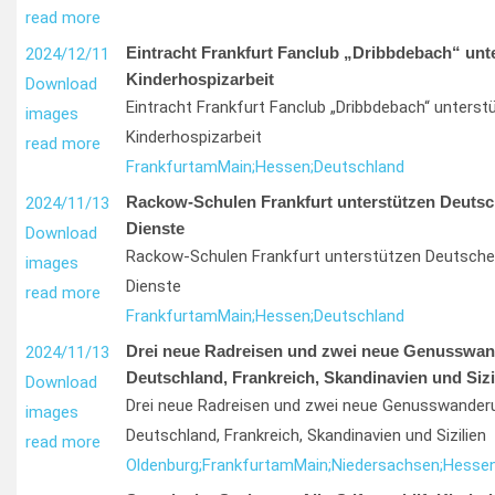
read more
Eintracht Frankfurt Fanclub „Dribbdebach“ unte
2024/12/11
Kinderhospizarbeit
Download
Eintracht Frankfurt Fanclub „Dribbdebach“ unterst
images
Kinderhospizarbeit
read more
Frankfurt
am
Main;
Hessen;
Deutschland
Rackow-Schulen Frankfurt unterstützen Deutsc
2024/11/13
Dienste
Download
Rackow-Schulen Frankfurt unterstützen Deutsche
images
Dienste
read more
Frankfurt
am
Main;
Hessen;
Deutschland
Drei neue Radreisen und zwei neue Genusswan
2024/11/13
Deutschland, Frankreich, Skandinavien und Sizi
Download
Drei neue Radreisen und zwei neue Genusswander
images
Deutschland, Frankreich, Skandinavien und Sizilien
read more
Oldenburg;
Frankfurt
am
Main;
Niedersachsen;
Hessen