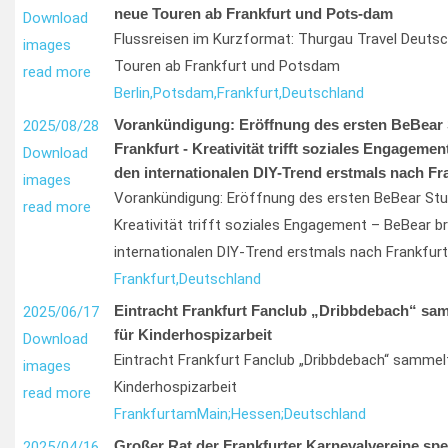
neue Touren ab Frankfurt und Pots-dam
Download
Flussreisen im Kurzformat: Thurgau Travel Deutsc
images
Touren ab Frankfurt und Potsdam
read more
Berlin,
Potsdam,
Frankfurt,
Deutschland
Vorankündigung: Eröffnung des ersten BeBear 
2025/08/28
Frankfurt - Kreativität trifft soziales Engageme
Download
den internationalen DIY-Trend erstmals nach Fr
images
Vorankündigung: Eröffnung des ersten BeBear Stud
read more
Kreativität trifft soziales Engagement – BeBear br
internationalen DIY-Trend erstmals nach Frankfurt
Frankfurt,
Deutschland
Eintracht Frankfurt Fanclub „Dribbdebach“ sa
2025/06/17
für Kinderhospizarbeit
Download
Eintracht Frankfurt Fanclub „Dribbdebach“ sammel
images
Kinderhospizarbeit
read more
Frankfurt
am
Main;
Hessen;
Deutschland
Großer Rat der Frankfurter Karnevalvereine spe
2025/04/16