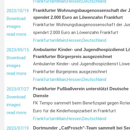
Frankfurt
am
Main;
Hessen;
Deutschland
Frankfurter Wohnungsbaugenossenschaft der J
2023/10/19
spendet 2.000 Euro an Löwenzahn Frankfurt
Download
Frankfurter Wohnungsbaugenossenschaft der Jus
images
spendet 2.000 Euro an Löwenzahn Frankfurt
read more
Frankfurt
am
Main;
Hessen;
Deutschland
Ambulanter Kinder- und Jugendhospizdienst L
2023/09/15
Frankfurter Bürgerpreis ausgezeichnet
Download
Ambulanter Kinder- und Jugendhospizdienst Löwe
images
Frankfurter Bürgerpreis ausgezeichnet
read more
Frankfurt
am
Main;
Hessen;
Deutschland
Frankfurter Fußballverein unterstützt Deutsche
2023/07/27
Dienste
Download
FK Tempo sammelt beim Benefizspiel gegen Roter 
images
Euro für die Kinderhospizarbeit in Frankfurt
read more
Frankfurt
am
Main;
Hessen;
Deutschland
Dortmunder „CatFrosch“-Team sammelt bei Sec
2023/07/19