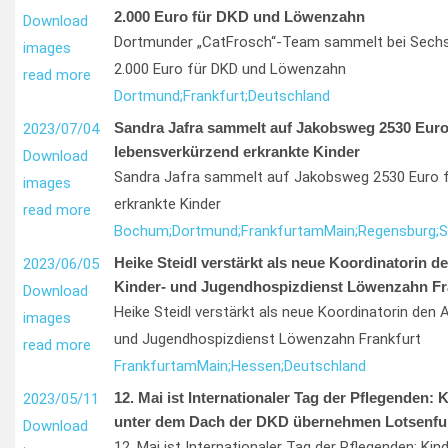
2.000 Euro für DKD und Löwenzahn
Download
Dortmunder „CatFrosch“-Team sammelt bei Sechs
images
2.000 Euro für DKD und Löwenzahn
read more
Dortmund;
Frankfurt;
Deutschland
Sandra Jafra sammelt auf Jakobsweg 2530 Euro
2023/07/04
lebensverkürzend erkrankte Kinder
Download
Sandra Jafra sammelt auf Jakobsweg 2530 Euro f
images
erkrankte Kinder
read more
Bochum;
Dortmund;
Frankfurt
am
Main;
Regensburg;
S
Heike Steidl verstärkt als neue Koordinatorin 
2023/06/05
Kinder- und Jugendhospizdienst Löwenzahn Fr
Download
Heike Steidl verstärkt als neue Koordinatorin den
images
und Jugendhospizdienst Löwenzahn Frankfurt
read more
Frankfurt
am
Main;
Hessen;
Deutschland
12. Mai ist Internationaler Tag der Pflegenden:
2023/05/11
unter dem Dach der DKD übernehmen Lotsenfu
Download
12. Mai ist Internationaler Tag der Pflegenden: Ki