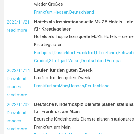
wieder Großes
Frankfurt,
Hessen,
Deutschland
Hotels als Inspirationsquelle MUZE Hotels – di
2023/11/21
für Kreativgeister
read more
Hotels als Inspirationsquelle MUZE Hotels – die n
Kreativgeister
Budapest,
Düsseldorf,
Frankfurt,
Pforzheim,
Schwäbi
Gmünd,
Stuttgart,
Wesel,
Deutschland,
Europa
Laufen für den guten Zweck
2023/11/14
Laufen für den guten Zweck
Download
Frankfurt
am
Main;
Hessen;
Deutschland
images
read more
Deutsche Kinderhospiz Dienste planen stationä
2023/11/02
für Frankfurt am Main
Download
Deutsche Kinderhospiz Dienste planen stationäres
images
Frankfurt am Main
read more