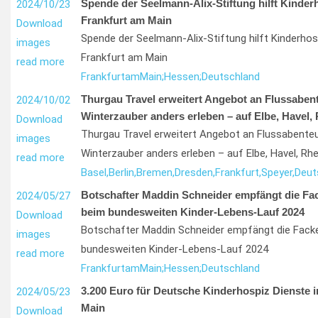
Spende der Seelmann-Alix-Stiftung hilft Kinderh
2024/10/23
Frankfurt am Main
Download
Spende der Seelmann-Alix-Stiftung hilft Kinderhosp
images
Frankfurt am Main
read more
Frankfurt
am
Main;
Hessen;
Deutschland
Thurgau Travel erweitert Angebot an Flussaben
2024/10/02
Winterzauber anders erleben – auf Elbe, Havel,
Download
Thurgau Travel erweitert Angebot an Flussabente
images
Winterzauber anders erleben – auf Elbe, Havel, Rh
read more
Basel,
Berlin,
Bremen,
Dresden,
Frankfurt,
Speyer,
Deut
Botschafter Maddin Schneider empfängt die Fack
2024/05/27
beim bundesweiten Kinder-Lebens-Lauf 2024
Download
Botschafter Maddin Schneider empfängt die Fackel
images
bundesweiten Kinder-Lebens-Lauf 2024
read more
Frankfurt
am
Main;
Hessen;
Deutschland
3.200 Euro für Deutsche Kinderhospiz Dienste i
2024/05/23
Main
Download