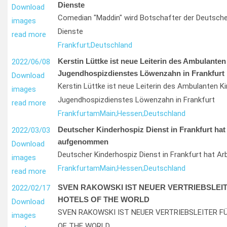
Dienste
Download
Comedian "Maddin" wird Botschafter der Deutsche
images
Dienste
read more
Frankfurt;
Deutschland
Kerstin Lüttke ist neue Leiterin des Ambulanten
2022/06/08
Jugendhospizdienstes Löwenzahn in Frankfurt
Download
Kerstin Lüttke ist neue Leiterin des Ambulanten K
images
Jugendhospizdienstes Löwenzahn in Frankfurt
read more
Frankfurt
am
Main;
Hessen;
Deutschland
Deutscher Kinderhospiz Dienst in Frankfurt hat 
2022/03/03
aufgenommen
Download
Deutscher Kinderhospiz Dienst in Frankfurt hat 
images
Frankfurt
am
Main;
Hessen;
Deutschland
read more
SVEN RAKOWSKI IST NEUER VERTRIEBSLEI
2022/02/17
HOTELS OF THE WORLD
Download
SVEN RAKOWSKI IST NEUER VERTRIEBSLEITER F
images
OF THE WORLD