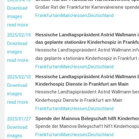
Großer Rat der Frankfurter Karnevalvereine spende
Download
Frankfurt
am
Main;
Hessen;
Deutschland
images
read more
Hessische Landtagspräsident Astrid Wallmann i
2025/02/19
das geplante stationäre Kinderhospiz in Frankf
Download
Hessische Landtagspräsident Astrid Wallmann info
images
das geplante stationäre Kinderhospiz in Frankfurt
read more
Frankfurt
am
Main;
Hessen;
Deutschland
Hessische Landtagspräsident Astrid Wallmann 
2025/02/10
Kinderhospiz Dienste in Frankfurt am Main
Download
Hessische Landtagspräsident Astrid Wallmann be
images
Kinderhospiz Dienste in Frankfurt am Main
read more
Frankfurt
am
Main;
Hessen;
Deutschland
Spende der Mainova Belegschaft hilft Kinderhos
2025/01/27
Spende der Mainova Belegschaft hilft Kinderhospi
Download
Frankfurt
am
Main;
Hessen;
Deutschland
images