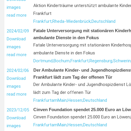
Aktion Kinderträume unterstützt ambulante Kinder
images
Frankfurt
read more
Frankfurt;
Rheda-Wiedenbrück;
Deutschland
Fatale Unterversorgung mit stationären Kinderh
2024/02/09
ambulante Dienste in den Fokus
Download
Fatale Unterversorgung mit stationären Kinderhos
images
ambulante Dienste in den Fokus
read more
Dortmund;
Bochum;
Frankfurt;
Regensburg;
Schwerin
Der Ambulante Kinder- und Jugendhospizdien
2024/02/06
Frankfurt lädt zum Tag der offenen Tür
Download
Der Ambulante Kinder- und Jugendhospizdienst L
images
lädt zum Tag der offenen Tür
read more
Frankfurt
am
Main;
Hessen;
Deutschland
Cinven Foundation spendet 25.000 Euro an Löw
2023/12/05
Cinven Foundation spendet 25.000 Euro an Löwen
Download
Frankfurt
am
Main;
Hessen;
Deutschland
images