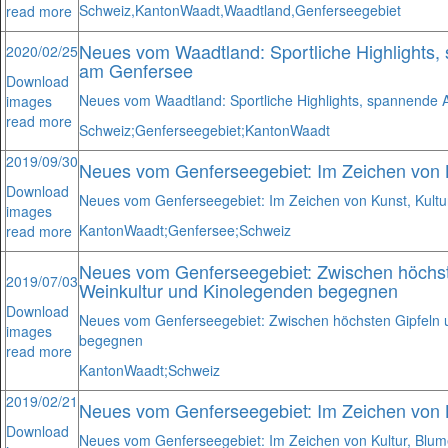
Schweiz,
Kanton
Waadt,
Waadtland,
Genferseegebiet
read more
Neues vom Waadtland: Sportliche Highlights, 
2020/02/25
am Genfersee
Download
Neues vom Waadtland: Sportliche Highlights, spannende A
images
read more
Schweiz;
Genferseegebiet;
Kanton
Waadt
2019/09/30
Neues vom Genferseegebiet: Im Zeichen von Ku
Download
Neues vom Genferseegebiet: Im Zeichen von Kunst, Kultur
images
Kanton
Waadt;
Genfersee;
Schweiz
read more
Neues vom Genferseegebiet: Zwischen höchst
2019/07/03
Weinkultur und Kinolegenden begegnen
Download
Neues vom Genferseegebiet: Zwischen höchsten Gipfeln 
images
begegnen
read more
Kanton
Waadt;
Schweiz
2019/02/21
Neues vom Genferseegebiet: Im Zeichen von 
Download
Neues vom Genferseegebiet: Im Zeichen von Kultur, Blu