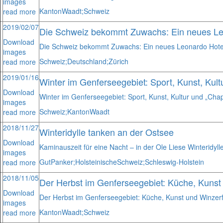
images
Kanton
Waadt;
Schweiz
read more
2019/02/07
Die Schweiz bekommt Zuwachs: Ein neues Le
Download
Die Schweiz bekommt Zuwachs: Ein neues Leonardo Hote
images
Schweiz;
Deutschland;
Zürich
read more
2019/01/16
Winter im Genferseegebiet: Sport, Kunst, Kult
Download
Winter im Genferseegebiet: Sport, Kunst, Kultur und „Chap
images
Schweiz;
Kanton
Waadt
read more
2018/11/27
Winteridylle tanken an der Ostsee
Download
Kaminauszeit für eine Nacht – in der Ole Liese Winteridyl
images
Gut
Panker;
Holsteinische
Schweiz;
Schleswig-Holstein
read more
2018/11/05
Der Herbst im Genferseegebiet: Küche, Kunst
Download
Der Herbst im Genferseegebiet: Küche, Kunst und Winzerf
images
Kanton
Waadt;
Schweiz
read more