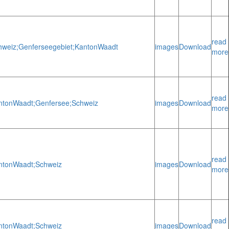
read
hweiz;
Genferseegebiet;
Kanton
Waadt
images
Download
more
read
nton
Waadt;
Genfersee;
Schweiz
images
Download
more
read
nton
Waadt;
Schweiz
images
Download
more
read
nton
Waadt;
Schweiz
images
Download