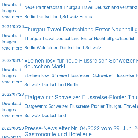
Download
Neue Partnerschaft Thurgau Travel Deutschland verstärkt d
images
Berlin,
Deutschland,
Schweiz,
Europa
read more
2024/05/23
Thurgau Travel Deutschland Erster Nachhaltig
Download
Thurgau Travel Deutschland Erster Nachhaltigkeitsberich
images
Berlin,
Weinfelden,
Deutschland,
Schweiz
read more
«Leinen los» für neue Flussreisen Schweizer F
2022/08/04
deutschen Markt
Download
«Leinen los» für neue Flussreisen: Schweizer Flussreise-
images
read more
Schweiz,
Deutschland,
Berlin
2022/07/28
Etatgewinn: Schweizer Flussreise-Pionier Thu
Download
Etatgewinn: Schweizer Flussreise-Pionier Thurgau Travel 
images
Schweiz;
Deutschland
read more
Presse-Newsletter Nr. 04/2022 vom 29. Juni 2
2022/06/29
Gastronomie und Hotellerie
Download