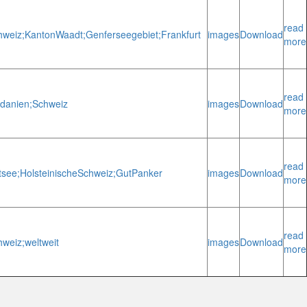
read
hweiz;
Kanton
Waadt;
Genferseegebiet;
Frankfurt
images
Download
more
read
rdanien;
Schweiz
images
Download
more
read
tsee;
Holsteinische
Schweiz;
Gut
Panker
images
Download
more
read
hweiz;
weltweit
images
Download
more