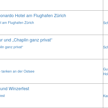
onardo Hotel am Flughafen Zürich
l am Flughafen Zürich
Sc
ur und „Chaplin ganz privat“
lin ganz privat“
Sc
Gu
le tanken an der Ostsee
Hol
 und Winzerfest
est
Ka