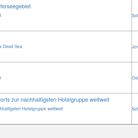
ferseegebiet
t
Sc
pa Dead Sea
Jo
e
Os
rts zur nachhaltigsten Hotelgruppe weltweit
haltigsten Hotelgruppe weltweit
Sc