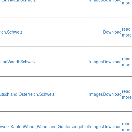
more
read
ich,
Schweiz
Download
more
read
nton
Waadt;
Schweiz
images
Download
more
read
utschland,
Österreich,
Schweiz
images
Download
more
read
hweiz,
Kanton
Waadt,
Waadtland,
Genferseegebiet
images
Download
more