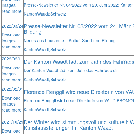
Presse-Newsletter Nr. 04/2022 vom 29. Juni 2022: Kanton
images
read more
Kanton
Waadt;
Schweiz
Presse-Newsletter Nr. 03/2022 vom 24. März 
2022/03/24
Bildung
Download
Neues aus Lausanne – Kultur, Sport und Bildung
images
read more
Kanton
Waadt;
Schweiz
2022/02/11
Der Kanton Waadt lädt zum Jahr des Fahrrads
Download
Der Kanton Waadt lädt zum Jahr des Fahrrads ein
images
Kanton
Waadt;
Schweiz
read more
2022/02/01
Florence Renggli wird neue Direktorin von
Download
Florence Renggli wird neue Direktorin von VAUD PROMO
images
Kanton
Waadt;
Schweiz
read more
Der Winter wird stimmungsvoll und kulturell:
2021/10/29
Kunstausstellungen im Kanton Waadt
Download