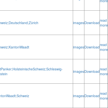
more
read
hweiz;
Deutschland;
Zürich
images
Download
more
read
hweiz;
Kanton
Waadt
images
Download
more
t
Panker;
Holsteinische
Schweiz;
Schleswig-
read
images
Download
stein
more
read
nton
Waadt;
Schweiz
images
Download
more