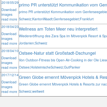
2018/05/29
primo PR unterstützt Kommunikation vom Gen
Download
primo PR unterstützt Kommunikation vom Genferseegebie
images
Schweiz;
Kanton
Waadt;
Genferseegebiet;
Frankfurt
read more
2018/04/23
Wellness am Toten Meer neu interpretiert
Download
Wiedereröffnung des Zara Spa im Mövenpick Resort & S
images
Jordanien;
Schweiz
read more
2018/04/10
Ostsee-Natur statt Großstadt-Dschungel
Download
Von Outdoor-Fitness bis Open-Air-Cooking in der Ole Lies
images
Ostsee;
Holsteinische
Schweiz;
Gut
Panker
read more
2017/12/14
Green Globe ernennt Mövenpick Hotels & Reso
Download
Green Globe ernennt Mövenpick Hotels & Resorts zur nach
images
Schweiz;
weltweit
read more