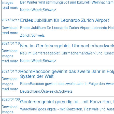
Der Winter wird stimmungsvoll und kulturell: Weihnachts
images
read more
Kanton
Waadt;
Schweiz
Erstes Jubiläum für Leonardo Zurich Airport
2021/02/11
Download
Erstes Jubiläum für Leonardo Zurich Airport Leonardo Hot
read more
Zürich,
Schweiz
2021/01/18
Neu im Genferseegebiet: Uhrmacherhandwerk
Download
Neu im Genferseegebiet: Uhrmacherhandwerk und Kunstm
images
Kanton
Waadt;
Schweiz
read more
RoomRaccoon gewinnt das zweite Jahr in Fol
2021/01/13
System der Welt
Download
RoomRaccoon gewinnt das zweite Jahr in Folge den Awar
images
read more
Deutschland,
Österreich,
Schweiz
2020/04/08
Genferseegebiet goes digital - mit Konzerten,
Download
Waadtland goes digital - mit Konzerten, Festivals und Aus
images