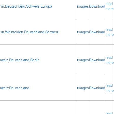
read
lin,
Deutschland,
Schweiz,
Europa
images
Download
more
read
lin,
Weinfelden,
Deutschland,
Schweiz
images
Download
more
read
hweiz,
Deutschland,
Berlin
images
Download
more
read
hweiz;
Deutschland
images
Download
more
read