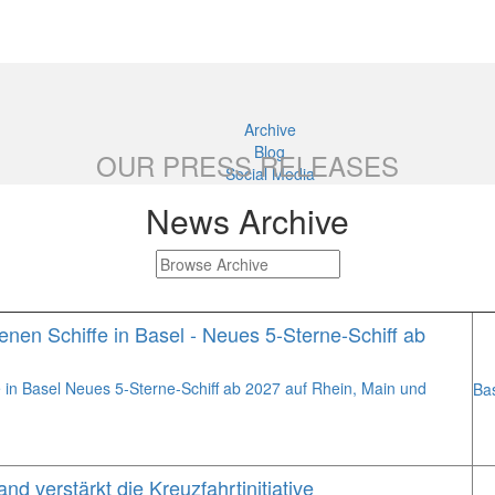
Archive
Blog
OUR PRESS RELEASES
Social Media
News Archive
enen Schiffe in Basel - Neues 5-Sterne-Schiff ab
e in Basel Neues 5-Sterne-Schiff ab 2027 auf Rhein, Main und
Bas
d verstärkt die Kreuzfahrtinitiative