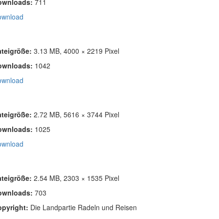
ownloads:
711
ownload
ateigröße:
3.13 MB, 4000 × 2219 Pixel
ownloads:
1042
ownload
ateigröße:
2.72 MB, 5616 × 3744 Pixel
ownloads:
1025
ownload
ateigröße:
2.54 MB, 2303 × 1535 Pixel
ownloads:
703
opyright:
Die Landpartie Radeln und Reisen