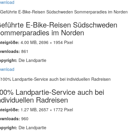
ownload
eführte E-Bike-Reisen Südschweden
ommerparadies im Norden
ateigröße:
4.00 MB, 2696 × 1954 Pixel
ownloads:
861
opyright:
Die Landpartie
ownload
00% Landpartie-Service auch bei
ndividuellen Radreisen
ateigröße:
1.27 MB, 2657 × 1772 Pixel
ownloads:
960
opyright:
Die Landpartie