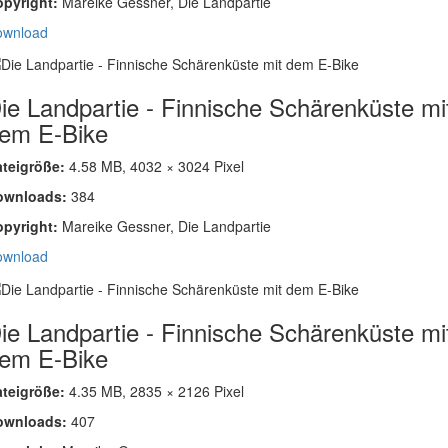
opyright:
Mareike Gessner, Die Landpartie
ownload
ie Landpartie - Finnische Schärenküste mi
em E-Bike
ateigröße:
4.58 MB, 4032 × 3024 Pixel
ownloads:
384
opyright:
Mareike Gessner, Die Landpartie
ownload
ie Landpartie - Finnische Schärenküste mi
em E-Bike
ateigröße:
4.35 MB, 2835 × 2126 Pixel
ownloads:
407