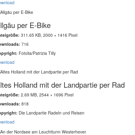
ownload
llgäu per E-Bike
ateigröße:
311.65 KB, 2000 × 1416 Pixel
ownloads:
716
opyright:
Fotolia/Patrizia Tilly
ownload
ltes Holland mit der Landpartie per Rad
ateigröße:
2.69 MB, 2544 × 1696 Pixel
ownloads:
818
opyright:
Die Landpartie Radeln und Reisen
ownload