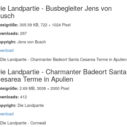
ie Landpartie - Busbegleiter Jens von
usch
ateigröße:
305.59 KB, 722 × 1024 Pixel
ownloads:
297
opyright:
Jens von Busch
ownload
ie Landpartie - Charmanter Badeort Santa
esarea Terme in Apulien
ateigröße:
2.69 MB, 3008 × 2000 Pixel
ownloads:
412
opyright:
Die Landpartie
ownload