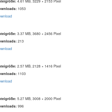
ateigröße:
4.61 MB, 3229 × 2153 Pixel
ownloads:
1053
ownload
ateigröße:
3.37 MB, 3680 × 2456 Pixel
ownloads:
213
ownload
ateigröße:
2.57 MB, 2128 × 1416 Pixel
ownloads:
1103
ownload
ateigröße:
5.27 MB, 3008 × 2000 Pixel
ownloads:
996