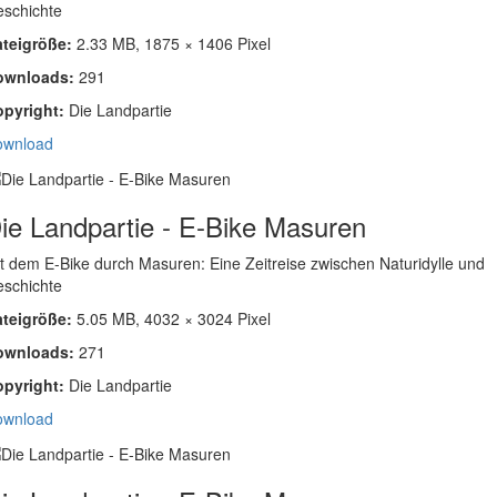
schichte
ateigröße:
2.33 MB, 1875 × 1406 Pixel
ownloads:
291
opyright:
Die Landpartie
ownload
ie Landpartie - E-Bike Masuren
t dem E-Bike durch Masuren: Eine Zeitreise zwischen Naturidylle und
schichte
ateigröße:
5.05 MB, 4032 × 3024 Pixel
ownloads:
271
opyright:
Die Landpartie
ownload