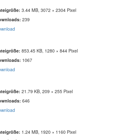
ateigröße:
3.44 MB, 3072 × 2304 Pixel
ownloads:
239
ownload
ateigröße:
853.45 KB, 1280 × 844 Pixel
ownloads:
1067
ownload
ateigröße:
21.79 KB, 209 × 255 Pixel
ownloads:
646
ownload
ateigröße:
1.24 MB, 1920 × 1160 Pixel