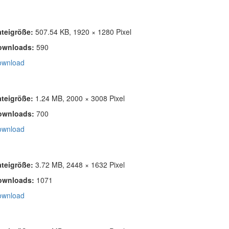
ateigröße:
507.54 KB, 1920 × 1280 Pixel
ownloads:
590
ownload
ateigröße:
1.24 MB, 2000 × 3008 Pixel
ownloads:
700
ownload
ateigröße:
3.72 MB, 2448 × 1632 Pixel
ownloads:
1071
ownload