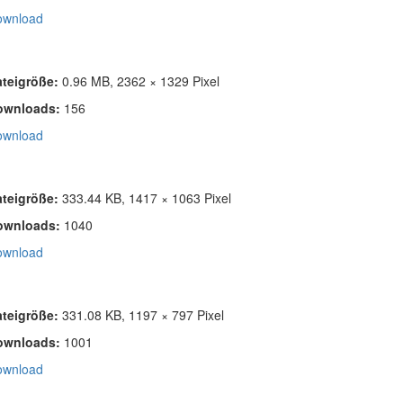
ownload
ateigröße:
0.96 MB, 2362 × 1329 Pixel
ownloads:
156
ownload
ateigröße:
333.44 KB, 1417 × 1063 Pixel
ownloads:
1040
ownload
ateigröße:
331.08 KB, 1197 × 797 Pixel
ownloads:
1001
ownload