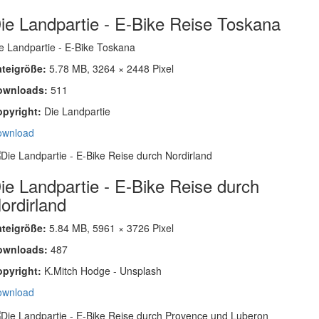
ie Landpartie - E-Bike Reise Toskana
e Landpartie - E-Bike Toskana
ateigröße:
5.78 MB, 3264 × 2448 Pixel
ownloads:
511
opyright:
Die Landpartie
ownload
ie Landpartie - E-Bike Reise durch
ordirland
ateigröße:
5.84 MB, 5961 × 3726 Pixel
ownloads:
487
opyright:
K.Mitch Hodge - Unsplash
ownload