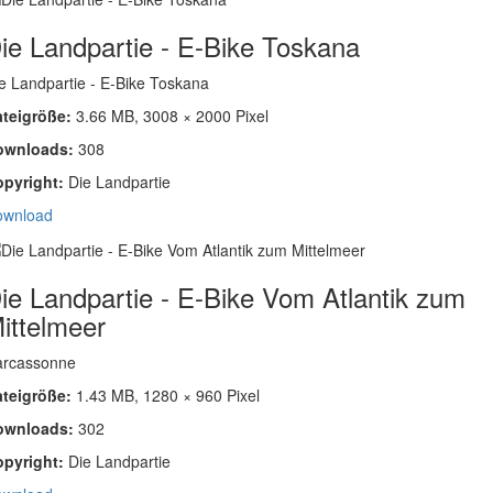
ie Landpartie - E-Bike Toskana
e Landpartie - E-Bike Toskana
ateigröße:
3.66 MB, 3008 × 2000 Pixel
ownloads:
308
opyright:
Die Landpartie
ownload
ie Landpartie - E-Bike Vom Atlantik zum
ittelmeer
arcassonne
ateigröße:
1.43 MB, 1280 × 960 Pixel
ownloads:
302
opyright:
Die Landpartie