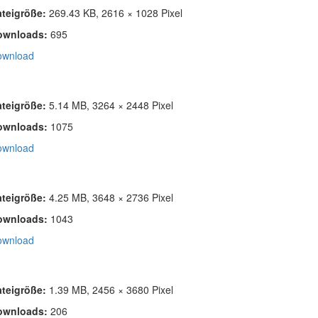
ateigröße:
269.43 KB, 2616 × 1028 Pixel
ownloads:
695
ownload
ateigröße:
5.14 MB, 3264 × 2448 Pixel
ownloads:
1075
ownload
ateigröße:
4.25 MB, 3648 × 2736 Pixel
ownloads:
1043
ownload
ateigröße:
1.39 MB, 2456 × 3680 Pixel
ownloads:
206