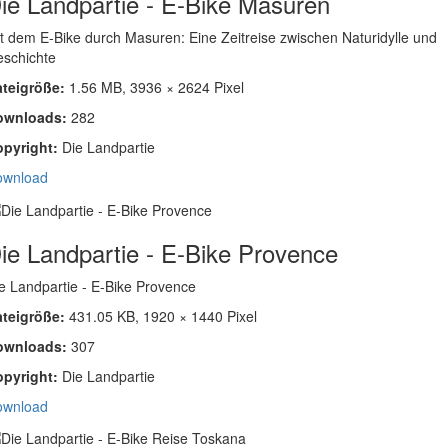
ie Landpartie - E-Bike Masuren
t dem E-Bike durch Masuren: Eine Zeitreise zwischen Naturidylle und
schichte
ateigröße:
1.56 MB, 3936 × 2624 Pixel
ownloads:
282
opyright:
Die Landpartie
ownload
ie Landpartie - E-Bike Provence
e Landpartie - E-Bike Provence
ateigröße:
431.05 KB, 1920 × 1440 Pixel
ownloads:
307
opyright:
Die Landpartie
ownload