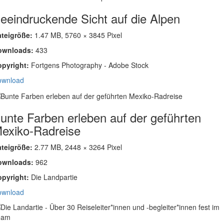
eeindruckende Sicht auf die Alpen
ateigröße:
1.47 MB, 5760 × 3845 Pixel
ownloads:
433
opyright:
Fortgens Photography - Adobe Stock
ownload
unte Farben erleben auf der geführten
exiko-Radreise
ateigröße:
2.77 MB, 2448 × 3264 Pixel
ownloads:
962
opyright:
Die Landpartie
ownload