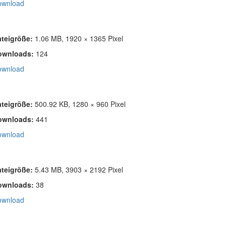
ownload
ateigröße:
1.06 MB, 1920 × 1365 Pixel
ownloads:
124
ownload
ateigröße:
500.92 KB, 1280 × 960 Pixel
ownloads:
441
ownload
ateigröße:
5.43 MB, 3903 × 2192 Pixel
ownloads:
38
ownload