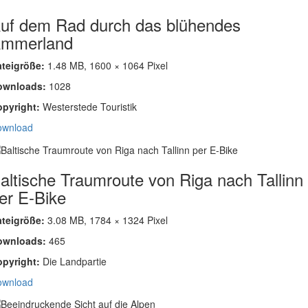
uf dem Rad durch das blühendes
mmerland
ateigröße:
1.48 MB, 1600 × 1064 Pixel
ownloads:
1028
opyright:
Westerstede Touristik
ownload
altische Traumroute von Riga nach Tallinn
er E-Bike
ateigröße:
3.08 MB, 1784 × 1324 Pixel
ownloads:
465
opyright:
Die Landpartie
ownload