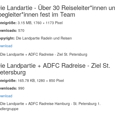
ie Landartie - Über 30 Reiseleiter*innen u
begleiter*innen fest im Team
ateigröße:
3.15 MB, 1760 × 1173 Pixel
ownloads:
570
opyright:
Die Landpartie Radeln und Reisen
ownload
ie Landpartie + ADFC Radreise - Ziel St.
etersburg
ateigröße:
165.78 KB, 1280 × 850 Pixel
ownloads:
990
ownload