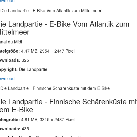
ownload
ie Landpartie - E-Bike Vom Atlantik zum
ittelmeer
nal du Midi
ateigröße:
4.47 MB, 2954 × 2447 Pixel
ownloads:
325
opyright:
Die Landpartie
ownload
ie Landpartie - Finnische Schärenküste mi
em E-Bike
ateigröße:
4.81 MB, 3315 × 2487 Pixel
ownloads:
435