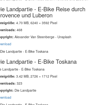
ie Landpartie - E-Bike Reise durch
rovence und Luberon
ateigröße:
4.70 MB, 6240 × 3592 Pixel
ownloads:
468
opyright:
Alexander Van Steenberge - Unsplash
ownload
ie Landpartie - E-Bike Toskana
e Landpartie - E-Bike Toskana
ateigröße:
3.42 MB, 2726 × 1712 Pixel
ownloads:
323
opyright:
Die Landpartie
ownload