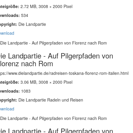
ateigröße:
2.72 MB, 3008 × 2000 Pixel
ownloads:
534
opyright:
Die Landpartie
ownload
ie Landpartie - Auf Pilgerpfaden von
lorenz nach Rom
tps://www.dielandpartie.de/radreisen-toskana-florenz-rom-italien.html
ateigröße:
3.06 MB, 3008 × 2000 Pixel
ownloads:
1083
opyright:
Die Landpartie Radeln und Reisen
ownload
ie Landpartie - Auf Pilgerpfaden von