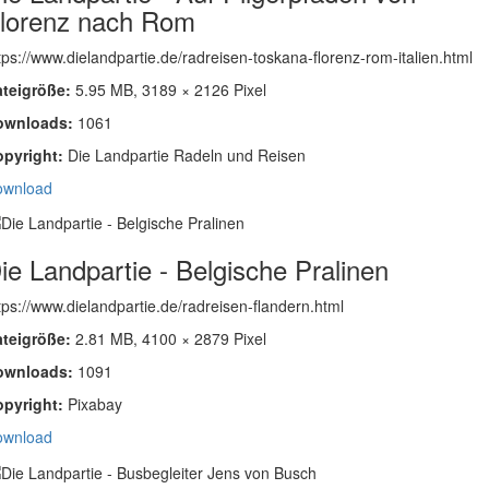
lorenz nach Rom
tps://www.dielandpartie.de/radreisen-toskana-florenz-rom-italien.html
ateigröße:
5.95 MB, 3189 × 2126 Pixel
ownloads:
1061
opyright:
Die Landpartie Radeln und Reisen
ownload
ie Landpartie - Belgische Pralinen
tps://www.dielandpartie.de/radreisen-flandern.html
ateigröße:
2.81 MB, 4100 × 2879 Pixel
ownloads:
1091
opyright:
Pixabay
ownload