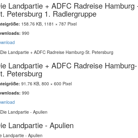
ie Landpartie + ADFC Radreise Hamburg 
t. Petersburg 1. Radlergruppe
ateigröße:
158.76 KB, 1181 × 787 Pixel
ownloads:
990
ownload
ie Landpartie + ADFC Radreise Hamburg-
t. Petersburg
ateigröße:
91.76 KB, 800 × 600 Pixel
ownloads:
990
ownload
ie Landpartie - Apulien
e Landpartie - Apulien