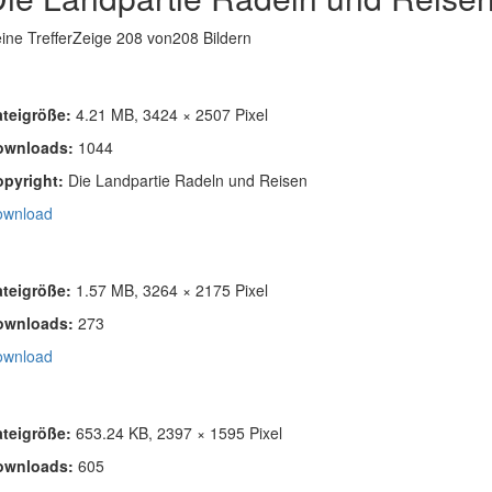
ine Treffer
Zeige
208
von208 Bildern
ateigröße:
4.21 MB, 3424 × 2507 Pixel
ownloads:
1044
opyright:
Die Landpartie Radeln und Reisen
ownload
ateigröße:
1.57 MB, 3264 × 2175 Pixel
ownloads:
273
ownload
ateigröße:
653.24 KB, 2397 × 1595 Pixel
ownloads:
605