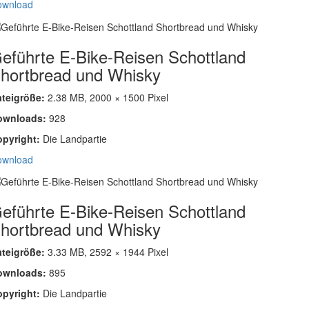
ownload
eführte E-Bike-Reisen Schottland
hortbread und Whisky
ateigröße:
2.38 MB, 2000 × 1500 Pixel
ownloads:
928
opyright:
Die Landpartie
ownload
eführte E-Bike-Reisen Schottland
hortbread und Whisky
ateigröße:
3.33 MB, 2592 × 1944 Pixel
ownloads:
895
opyright:
Die Landpartie