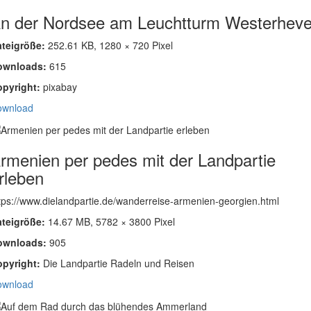
n der Nordsee am Leuchtturm Westerheve
ateigröße:
252.61 KB, 1280 × 720 Pixel
ownloads:
615
opyright:
pixabay
ownload
rmenien per pedes mit der Landpartie
rleben
tps://www.dielandpartie.de/wanderreise-armenien-georgien.html
ateigröße:
14.67 MB, 5782 × 3800 Pixel
ownloads:
905
opyright:
Die Landpartie Radeln und Reisen
ownload