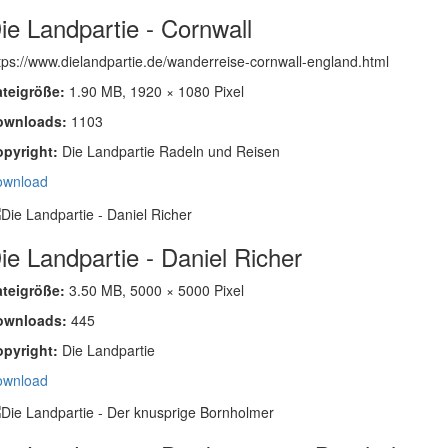
ie Landpartie - Cornwall
tps://www.dielandpartie.de/wanderreise-cornwall-england.html
ateigröße:
1.90 MB, 1920 × 1080 Pixel
ownloads:
1103
opyright:
Die Landpartie Radeln und Reisen
ownload
ie Landpartie - Daniel Richer
ateigröße:
3.50 MB, 5000 × 5000 Pixel
ownloads:
445
opyright:
Die Landpartie
ownload