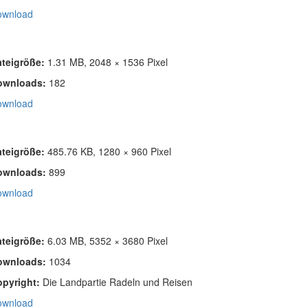
ownload
ateigröße:
1.31 MB, 2048 × 1536 Pixel
ownloads:
182
ownload
ateigröße:
485.76 KB, 1280 × 960 Pixel
ownloads:
899
ownload
ateigröße:
6.03 MB, 5352 × 3680 Pixel
ownloads:
1034
opyright:
Die Landpartie Radeln und Reisen
ownload