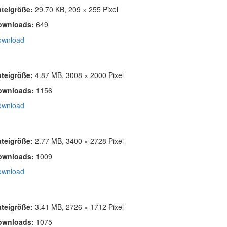
ateigröße:
29.70 KB, 209 × 255 Pixel
ownloads:
649
ownload
ateigröße:
4.87 MB, 3008 × 2000 Pixel
ownloads:
1156
ownload
ateigröße:
2.77 MB, 3400 × 2728 Pixel
ownloads:
1009
ownload
ateigröße:
3.41 MB, 2726 × 1712 Pixel
ownloads:
1075