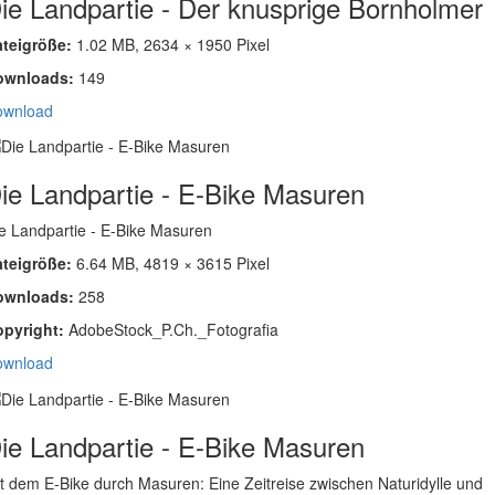
ie Landpartie - Der knusprige Bornholmer
ateigröße:
1.02 MB, 2634 × 1950 Pixel
ownloads:
149
ownload
ie Landpartie - E-Bike Masuren
e Landpartie - E-Bike Masuren
ateigröße:
6.64 MB, 4819 × 3615 Pixel
ownloads:
258
opyright:
AdobeStock_P.Ch._Fotografia
ownload
ie Landpartie - E-Bike Masuren
t dem E-Bike durch Masuren: Eine Zeitreise zwischen Naturidylle und