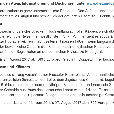
rn den Atem. Informationen und Buchungen unter
www.dieLandpa
everanstalters in ganz unterschiedliche Regionen. Den Anfang macht di
ften“ am 20. August und schließlich der geführten Radreise „Erlebni
ra
 abwechslungsreiche Strecken. Hoch entlang schroffer Klippen, weich ü
d erreicht die Reise ihren westlichsten Punkt. Von hier geht es südöst
zu Fuß zu erreichen – nicht selten mit nassen Füßen, wenn langsam da
ieder locken kleine Cafés in den Buchten zu einer idyllischen Rast bev
hönsten Seglerhafen an der cornischen Riviera, zu Ende geht.
 bis 24. August 2017 ab 1.695 Euro pro Person im Doppelzimmer buchb
sern und Klöstern
adreise entlang verschiedener Flussufer Frankreichs. Vom romantisch
runkvollsten Schloss an der Loire, dem Jagdschloss Chambord, bege
 1516 brachte er zu seinem dreijährigen Besuch unter anderem sein Ge
er Gemälde aus. Auch das klösterliche Leben wird auf dieser Reise leb
rz, sorgen die imposante Anlage und die originelle achteckige Klosterk
äumte Landschaften“ ist vom 20. bis 27. August 2017 ab 1.325 Euro pr