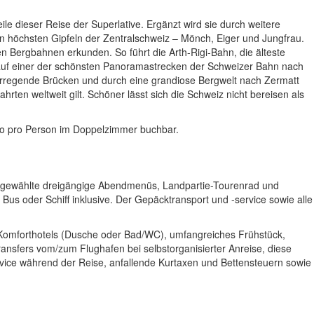
e dieser Reise der Superlative. Ergänzt wird sie durch weitere
n höchsten Gipfeln der Zentralschweiz – Mönch, Eiger und Jungfrau.
 Bergbahnen erkunden. So führt die Arth-Rigi-Bahn, die älteste
e auf einer der schönsten Panoramastrecken der Schweizer Bahn nach
lerregende Brücken und durch eine grandiose Bergwelt nach Zermatt
en weltweit gilt. Schöner lässt sich die Schweiz nicht bereisen als
ro pro Person im Doppelzimmer buchbar.
usgewählte dreigängige Abendmenüs, Landpartie-Tourenrad und
Bus oder Schiff inklusive. Der Gepäcktransport und -service sowie alle
d Komforthotels (Dusche oder Bad/WC), umfangreiches Frühstück,
nsfers vom/zum Flughafen bei selbstorganisierter Anreise, diese
ervice während der Reise, anfallende Kurtaxen und Bettensteuern sowie