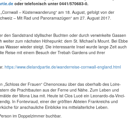
rtie.de
oder telefonisch unter 0441/570683-0.
e „Cornwall – Küstenwanderung“ am 18. August, gefolgt von der
s Schweiz – Mit Rad und Panoramazügen“ am 27. August 2017.
ber den Sandstrand idyllischer Buchten oder durch verwinkelte Gassen
lich weiter zum nächsten Höhepunkt: dem St. Michael’s Mount. Bei Ebbe
s Wasser wieder steigt. Die interessante Insel wurde lange Zeit auch
or die Reise mit einem Besuch der Trebah Gardens und ihrer
ar.
https://www.dielandpartie.de/wanderreise-cornwall-england.html
en „Schloss der Frauen“ Chenonceau über das oberhalb des Loire-
istern die Prachtbauten aus der Ferne und Nähe. Zum Leben und
mälde der Mona Lisa mit. Heute ist Clos Lucé ein Leonardo-da-Vinci-
endig. In Fontevraud, einer der größten Abteien Frankreichs und
üche für anschauliche Einblicke ins mittelalterliche Leben.
o Person im Doppelzimmer buchbar.