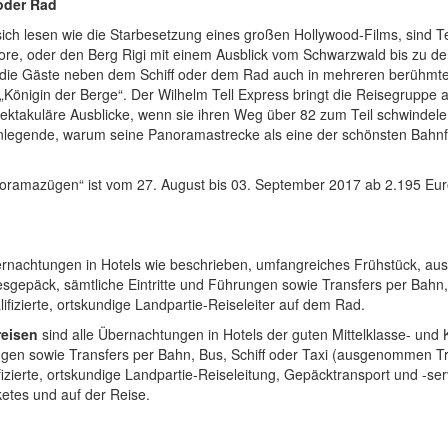
oder Rad
h lesen wie die Starbesetzung eines großen Hollywood-Films, sind Teil
ore, oder den Berg Rigi mit einem Ausblick vom Schwarzwald bis zu de
e die Gäste neben dem Schiff oder dem Rad auch in mehreren berühmten
 „Königin der Berge“. Der Wilhelm Tell Express bringt die Reisegrupp
spektakuläre Ausblicke, wenn sie ihren Weg über 82 zum Teil schwinde
legende, warum seine Panoramastrecke als eine der schönsten Bahnfahrt
anoramazügen“ ist vom 27. August bis 03. September 2017 ab 2.195 Eu
ernachtungen in Hotels wie beschrieben, umfangreiches Frühstück, a
sgepäck, sämtliche Eintritte und Führungen sowie Transfers per Bahn, 
ifizierte, ortskundige Landpartie-Reiseleiter auf dem Rad.
reisen
sind alle Übernachtungen in Hotels der guten Mittelklasse- un
gen sowie Transfers per Bahn, Bus, Schiff oder Taxi (ausgenommen Tra
ifizierte, ortskundige Landpartie-Reiseleitung, Gepäcktransport und -s
tes und auf der Reise.