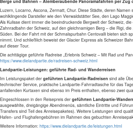
Berge und Bahnen – Atemberaubende Panoramafahrten per Zug 
Luzern, Locarno, Ascona, Zermatt, Chur. Diese Städte, deren Namen sic
wohlklingende Darsteller wie den Vierwaldstätter See, den Lago Maggi
Als Kulisse dient immer die beeindruckende Bergwelt der Schweiz, di
Zahnradbahn der Schweiz, auf den gleichnamigen Berg – die Rigi, die
Süden. Bei der Fahrt mit der Schmalspurbahn Centovalli bieten sich 
nimmt. Und schließlich beweist der Glacier Express als Schweizer Bahn
auf dieser Tour.
Die achttägige geführte Radreise „Erlebnis Schweiz – Mit Rad und P
https://www.dielandpartie.de/radreisen-schweiz.html
Landpartie-Leistungen: geführte Rad- und Wanderreisen
Im Leistungspaket der
geführten Landpartie-Radreisen
sind alle Üb
technischer Service, praktische Landpartie-Fahrradtasche für das Tage
anfallenden Kurtaxen sind ebenso im Preis enthalten, ebenso zwei qual
Eingeschlossen in den Reisepreis der
geführten Landpartie-Wander
ausgewählte, dreigängige Abendmenüs, sämtliche Eintritte und Führun
Transfers sind Teil des Anreisepaketes). Weitere Leistungen sind qual
Hafen- und Flughafengebühren im Rahmen des gebuchten Anreisepake
Weitere Information:
https://www.dielandpartie.de/leistungen.html