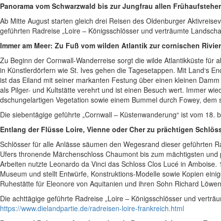
Panorama vom Schwarzwald bis zur Jungfrau allen Frühaufstehe
Ab Mitte August starten gleich drei Reisen des Oldenburger Aktivreis
geführten Radreise „Loire – Königsschlösser und verträumte Landscha
Immer am Meer: Zu Fuß vom wilden Atlantik zur cornischen Rivie
Zu Beginn der Cornwall-Wanderreise sorgt die wilde Atlantikküste für
in Künstlerdörfern wie St. Ives gehen die Tagesetappen. Mit Land‘s En
ist das Eiland mit seiner markanten Festung über einen kleinen Damm 
als Pilger- und Kultstätte verehrt und ist einen Besuch wert. Immer w
dschungelartigen Vegetation sowie einem Bummel durch Fowey, dem sc
Die siebentägige geführte „Cornwall – Küstenwanderung“ ist vom 18.
Entlang der Flüsse Loire, Vienne oder Cher zu prächtigen Schlös
Schlösser für alle Anlässe säumen den Wegesrand dieser geführten R
Ufers thronende Märchenschloss Chaumont bis zum mächtigsten und p
Arbeiten nutzte Leonardo da Vinci das Schloss Clos Lucé in Amboise.
Museum und stellt Entwürfe, Konstruktions-Modelle sowie Kopien einig
Ruhestätte für Eleonore von Aquitanien und ihren Sohn Richard Löwenhe
Die achttägige geführte Radreise „Loire – Königsschlösser und vertr
https://www.dielandpartie.de/radreisen-loire-frankreich.html