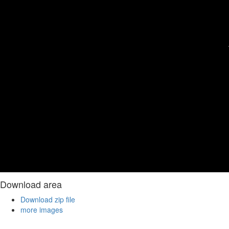
Download area
Download zip file
more images