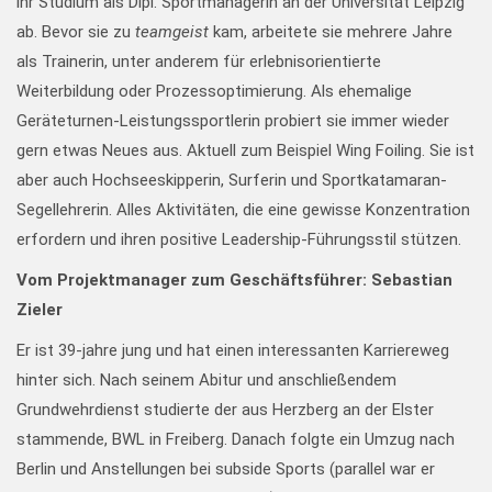
ihr Studium als Dipl. Sportmanagerin an der Universität Leipzig
ab. Bevor sie zu
teamgeist
kam, arbeitete sie mehrere Jahre
als Trainerin, unter anderem für erlebnisorientierte
Weiterbildung oder Prozessoptimierung. Als ehemalige
Geräteturnen-Leistungssportlerin probiert sie immer wieder
gern etwas Neues aus. Aktuell zum Beispiel Wing Foiling. Sie ist
aber auch Hochseeskipperin, Surferin und Sportkatamaran-
Segellehrerin. Alles Aktivitäten, die eine gewisse Konzentration
erfordern und ihren positive Leadership-Führungsstil stützen.
Vom Projektmanager zum Geschäftsführer: Sebastian
Zieler
Er ist 39-jahre jung und hat einen interessanten Karriereweg
hinter sich. Nach seinem Abitur und anschließendem
Grundwehrdienst studierte der aus Herzberg an der Elster
stammende, BWL in Freiberg. Danach folgte ein Umzug nach
Berlin und Anstellungen bei subside Sports (parallel war er