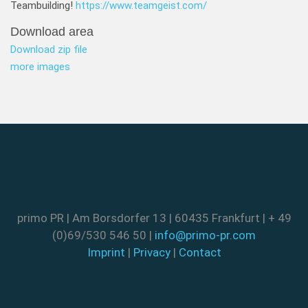
Teambuilding!
https://www.teamgeist.com/
Download area
Download zip file
more images
primo PR | Am Borsdorfer 13 | 60435 Frankfurt | + 49
(0)69/530 546 50 |
info@primo-pr.com
Imprint
|
Privacy
|
Contact