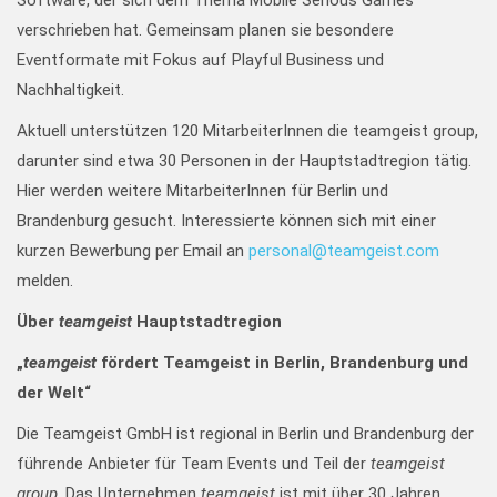
Software, der sich dem Thema Mobile Serious Games
verschrieben hat. Gemeinsam planen sie besondere
Eventformate mit Fokus auf Playful Business und
Nachhaltigkeit.
Aktuell unterstützen 120 MitarbeiterInnen die teamgeist group,
darunter sind etwa 30 Personen in der Hauptstadtregion tätig.
Hier werden weitere MitarbeiterInnen für Berlin und
Brandenburg gesucht. Interessierte können sich mit einer
kurzen Bewerbung per Email an
personal@teamgeist.com
melden.
Über
teamgeist
Hauptstadtregion
„
teamgeist
fördert Teamgeist in Berlin, Brandenburg und
der Welt“
Die Teamgeist GmbH ist regional in Berlin und Brandenburg der
führende Anbieter für Team Events und Teil der
teamgeist
group
. Das Unternehmen
teamgeist
ist mit über 30 Jahren