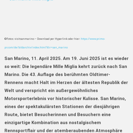
©Fotos: visitsanmarino – Download per Hyperlink oder hier:
https://www.primo-
pr.com/de/bildarchiv/index.html?dir=san_marino
San Marino, 11.
April 2025.
Am 19. Juni 2025 ist es wieder
so weit: Die legendäre Mille Miglia kehrt zurück nach San
Marino.
Die 43. Auflage des berühmten Oldtimer-
Rennens macht Halt im Herzen der ältesten Republik der
Welt und verspricht ein außergewöhnliches
Motorsporterlebnis vor historischer Kulisse. San Marino,
eines der spektakulärsten Stationen der diesjährigen
Route, bietet Besucherinnen und Besuchern eine
einzigartige Kombination aus nostalgischem
Rennsportflair und der atemberaubenden Atmosphäre