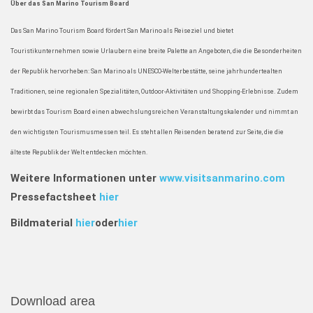
Über das San Marino Tourism Board
Das San Marino Tourism Board fördert San Marino als Reiseziel und bietet
Touristikunternehmen sowie Urlaubern eine breite Palette an Angeboten, die die Besonderheiten
der Republik hervorheben: San Marino als UNESCO-Welterbestätte, seine jahrhundertealten
Traditionen, seine regionalen Spezialitäten, Outdoor-Aktivitäten und Shopping-Erlebnisse. Zudem
bewirbt das Tourism Board einen abwechslungsreichen Veranstaltungskalender und nimmt an
den wichtigsten Tourismusmessen teil. Es steht allen Reisenden beratend zur Seite, die die
älteste Republik der Welt entdecken möchten.
Weitere Informationen unter
www.visitsanmarino.com
Pressefactsheet
hier
Bildmaterial
hier
oder
hier
Download area