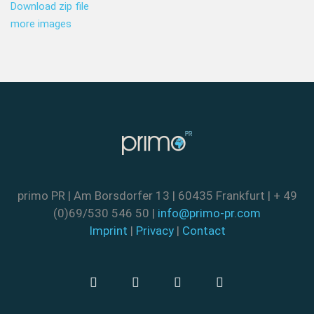
Download zip file
more images
primo PR | Am Borsdorfer 13 | 60435 Frankfurt | + 49
(0)69/530 546 50 |
info@primo-pr.com
Imprint
|
Privacy
|
Contact