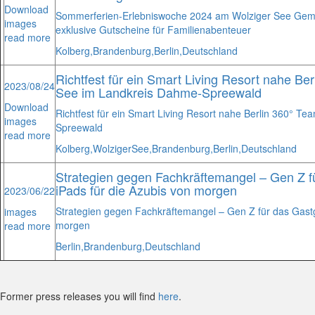
Download
Sommerferien-Erlebniswoche 2024 am Wolziger See Geme
images
exklusive Gutscheine für Familienabenteuer
read more
Kolberg,
Brandenburg,
Berlin,
Deutschland
Richtfest für ein Smart Living Resort nahe Be
2023/08/24
See im Landkreis Dahme-Spreewald
Download
Richtfest für ein Smart Living Resort nahe Berlin 360° T
images
Spreewald
read more
Kolberg,
Wolziger
See,
Brandenburg,
Berlin,
Deutschland
Strategien gegen Fachkräftemangel – Gen Z f
iPads für die Azubis von morgen
2023/06/22
Strategien gegen Fachkräftemangel – Gen Z für das Gastge
images
morgen
read more
Berlin,
Brandenburg,
Deutschland
Former press releases you will find
here
.