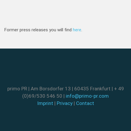
Former press releases you will find
here
.
primo PR | Am Borsdorfer 13 | 60435 Frankfurt | + 49
(0)69/530 546 50 |
info@primo-pr.com
Imprint
|
Privacy
|
Contact