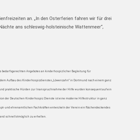
reizeiten an. „In den Osterferien fahren wir für drei
 Nächte ans schleswig-holsteinische Wattenmeer“,
es bedarfsgerechten Angebotes an kinderhospizlicher Begleitung für
mit dem Aufbau des Kinderhospizdienstes „Löwenzahn“ in Dortmund nach einem ganz
e und praktische Hürden zur Inanspruchnahme der Hilfe wurden konsequent auf ein
on der Deutschen Kinderhospiz Dienste ist eine moderne Hilfestruktur in ganz
 haupt- und ehrenamtlichen Fachkräften entwickeln der Verein ein flächendeckendes
land schnellstmöglich zu erhellen.