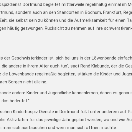
spizdienst Dortmund begleitet mittlerweile regelmäßig einmal im M
ortmund, sondern auch an den Standorten in Bochum, Frankfurt, Reg
t, sie selbst sein zu können und die Aufmerksamkeit für einen Tag
ngen häufig gezwungen, Rücksicht zu nehmen auf ihre schwerstkran
is der Geschwisterkinder ist, sich bei uns in der Löwenbande einfac
, die andere in ihrem Alter auch tun“, sagt René Klabunde, der die 
e die Löwenbande regelmäßig begleiten, stärken die Kinder und Jugend
ren Sorgen nicht alleine.
wenbande andere Kinder und Jugendliche kennenlernen, denen es genau
 das bedeutet.“
en Kinderhospiz Dienste in Dortmund fußt unter anderem auf Parti
ktivitäten für das jeweilige Jahr geplant werden, wo und wie Ausf
m man sich austauschen und wem man sich öffnen möchte.