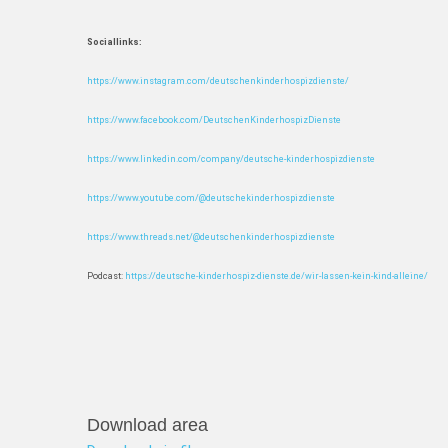
Sociallinks:
https://www.instagram.com/deutschenkinderhospizdienste/
https://www.facebook.com/DeutschenKinderhospizDienste
https://www.linkedin.com/company/deutsche-kinderhospizdienste
https://www.youtube.com/@deutschekinderhospizdienste
https://www.threads.net/@deutschenkinderhospizdienste
Podcast:
https://deutsche-kinderhospiz-dienste.de/wir-lassen-kein-kind-alleine/
Download area