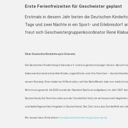
Erste Ferienfreizeiten für Geschwister geplant
Erstmals in diesem Jahr bieten die Deutschen Kinderho
Tage und zwei Nächte in ein Sport- und Erlebnisdorf 
freut sich Geschwistergruppenkoordinator René Klabu
Über Deutsche Kinderhospiz Dienste:
Die Deutschen Kinderhospiz Dienste e.V. sind ein gemeinnütziger Verein. Berührt v
lebensverkürzend erkrankte Kinder, Jugendliche und ihre Familien – deutschlandw
neuen Konzept. Eine moderne Hilfestruktur soll die Betroffenen über ein medizin
Minimum gesenkt. Ab 2020 wurde der Standort Bochum aufgebaut; im Jahr 2021 kame
Deutschland, die Familien aktiv aus der Dunkelheit holt, sie vertrauensvoll beglei
und bedarfsgerechtes Angebot in Deutschland. Das Ziel ist es, das Dunkelfeld von 
Wir lassen kein Kind allein!
www.deutsche-kinderhospiz-dienste.de