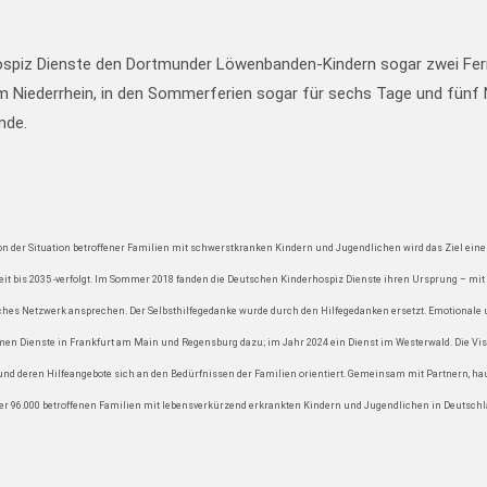
spiz Dienste den Dortmunder Löwenbanden-Kindern sogar zwei Ferienf
am Niederrhein, in den Sommerferien sogar für sechs Tage und fünf
nde.
on der Situation betroffener Familien mit schwerstkranken Kindern und Jugendlichen wird das Ziel ein
eit bis 2035 -verfolgt. Im Sommer 2018 fanden die Deutschen Kinderhospiz Dienste ihren Ursprung – 
isches Netzwerk ansprechen. Der Selbsthilfegedanke wurde durch den Hilfegedanken ersetzt. Emotional
n Dienste in Frankfurt am Main und Regensburg dazu; im Jahr 2024 ein Dienst im Westerwald. Die Visi
tet und deren Hilfeangebote sich an den Bedürfnissen der Familien orientiert. Gemeinsam mit Partnern,
über 96.000 betroffenen Familien mit lebensverkürzend erkrankten Kindern und Jugendlichen in Deutsch