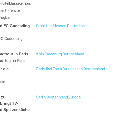
otelklassiker ibis
ert – erste
fügbar
nd FC Gudesding
Frankfurt;
Hessen;
Deutschland
FC Gudesding
adttour in Paris
Köln;
Oldenburg;
Deutschland
dttour in Paris
r die
Bad
Vilbel,
Frankfurt,
Hessen,
Deutschland
die
 zu
Berlin,
Deutschland,
Europa
bringt TV-
nd Spit-zenköche