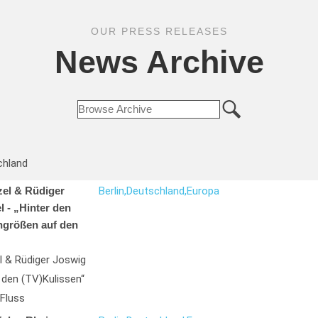
OUR PRESS RELEASES
News Archive
chland
zel & Rüdiger
Berlin,
Deutschland,
Europa
 - „Hinter den
hgrößen auf den
l & Rüdiger Joswig
 den (TV)Kulissen“
Fluss