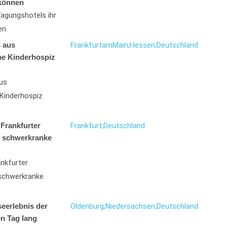
 können
agungshotels ihr
en
 aus
Frankfurt
am
Main;
Hessen;
Deutschland
he Kinderhospiz
us
Kinderhospiz
Frankfurter
Frankfurt,
Deutschland
r schwerkranke
nkfurter
schwerkranke
eerlebnis der
Oldenburg;
Niedersachsen;
Deutschland
n Tag lang