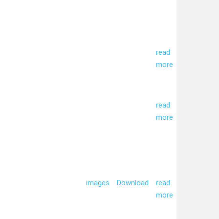
read
more
read
more
images
Download
read
more