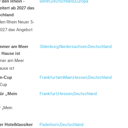
 den Rhein -
Berlin,
Deutschland,
Europa
itert ab 2027 das
schland
en Rhein Neuer 5-
2027 das Angebot
Immer am Meer
Oldenburg;
Niedersachsen;
Deutschland
 Hause ist
mmer am Meer
ause ist
un-Cup
Frankfurt
am
Main;
Hessen;
Deutschland
-Cup
für „Mein
Frankfurt;
Hessen;
Deutschland
r „Mein
r Hotelklassiker
Paderborn,
Deutschland