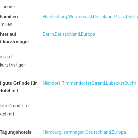
i-sende
Familien
Hachenburg;
Westerwald;
Rheinland-Pfalz;
Deuts
milien
htet auf
Berlin,
Deutschland,
Europa
t kurzfristiger
et auf
kurzfristiger
f gute Gründe für
Niendorf,
Timmendorfer
Strand,
Lübecker
Bucht,
Hotel mit
gute Gründe für
tel mit
 Tagungshotels
Hamburg,
Isernhagen,
Deutschland,
Europa