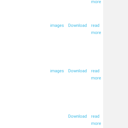
more
images
Download
read
more
images
Download
read
more
Download
read
more