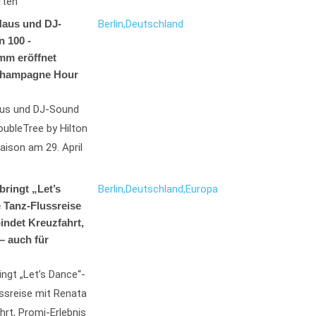
ften
Haus und DJ-
Berlin,
Deutschland
n 100 -
mm eröffnet
 Champagne Hour
aus und DJ-Sound
oubleTree by Hilton
ison am 29. April
bringt „Let’s
Berlin,
Deutschland,
Europa
 Tanz-Flussreise
indet Kreuzfahrt,
– auch für
ingt „Let’s Dance“-
ssreise mit Renata
hrt, Promi-Erlebnis