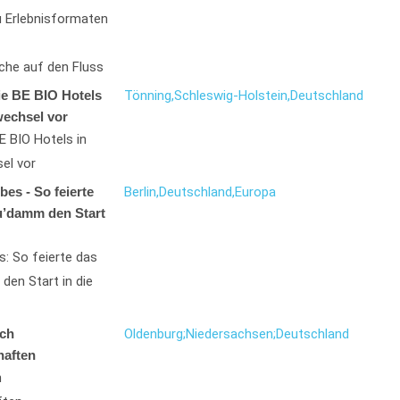
u Erlebnisformaten
che auf den Fluss
ie BE BIO Hotels
Tönning,
Schleswig-Holstein,
Deutschland
wechsel vor
E BIO Hotels in
el vor
es - So feierte
Berlin,
Deutschland,
Europa
u’damm den Start
: So feierte das
den Start in die
ch
Oldenburg;
Niedersachsen;
Deutschland
haften
h