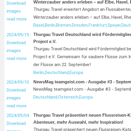
Winterzauber anders erleben – auf Elbe, Havel,
Download
Thurgau Travel erweitert Angebot an Flussabente
images
Winterzauber anders erleben – auf Elbe, Havel, Rh
read more
Basel,
Berlin,
Bremen,
Dresden,
Frankfurt,
Speyer,
Deut
Thurgau Travel Deutschland wird Fördermitglie
2024/09/19
Project e.V.
Download
Thurgau Travel Deutschland wird Fördermitglied be
images
Project e.V.: Gemeinsam für saubere Flüsse zum I
read more
der Flüsse am 22. September!
Berlin,
Deutschland,
Europa
NewsMag teamgeist.com - Ausgabe #3 - Septem
2024/09/10
NewsMag teamgeist.com - Ausgabe #3 - Septemb
Download
Deutschland,
Österreich,
Europa
images
read more
Thurgau Travel präsentiert neuen Flussreisen-K
2024/09/04
Abenteuer, mehr Auswahl, mehr Inspiration!
Download
Thurgau Travel präsentiert neuen Flussreisen-Kat