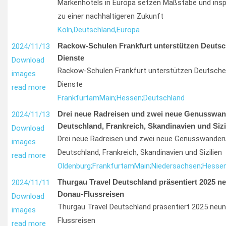
Markenhotels in Europa setzen Maßstäbe und inspi
zu einer nachhaltigeren Zukunft
Köln,
Deutschland,
Europa
Rackow-Schulen Frankfurt unterstützen Deutsc
2024/11/13
Dienste
Download
Rackow-Schulen Frankfurt unterstützen Deutsche
images
Dienste
read more
Frankfurt
am
Main;
Hessen;
Deutschland
Drei neue Radreisen und zwei neue Genusswan
2024/11/13
Deutschland, Frankreich, Skandinavien und Sizi
Download
Drei neue Radreisen und zwei neue Genusswander
images
Deutschland, Frankreich, Skandinavien und Sizilien
read more
Oldenburg;
Frankfurt
am
Main;
Niedersachsen;
Hessen
Thurgau Travel Deutschland präsentiert 2025 ne
2024/11/11
Donau-Flussreisen
Download
Thurgau Travel Deutschland präsentiert 2025 neun
images
Flussreisen
read more