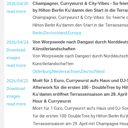
Champagner, Currywurst & City-Vibes - So feie
2026/04/30
by Hilton Berlin Ku’damm den Start in die Terr
read more
Champagner, Currywurst & City-Vibes: So feierte 
Hilton Berlin Ku’damm den Start in die Terrassens
Berlin,
Deutschland,
Europa
Von Worpswede nach Dangast durch Norddeut
2026/04/24
Künstlerlandschaften
Download
Von Worpswede nach Dangast durch Norddeutsch
images
Künstlerlandschaften
read more
Oldenburg;
Niedersachsen;
Deutschland
Moët für 1 Euro, Currywurst aufs Haus und DJ
2026/04/22
Afterwork für die ersten 100 - DoubleTree by Hil
Download
Ku’damm eröffnet Terrassensaison am 29. Apri
images
Hour & Currywurst
read more
Moët für 1 Euro, Currywurst aufs Haus und DJ-S
für die ersten 100: DoubleTree by Hilton Berlin K
Terrassensaison am 29. April mit Champagne Hou