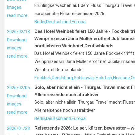
Frühlingserwachen auf dem Fluss Thurgau Travel st
images
europäische Flussreisesaison 2026
read more
Berlin,
Deutschland,
Europa
Das Hotel Weinbek feiert 150 Jahre - Fockbek trif
2026/02/18
Weinprinzessin Jana Müller eröffnet Jubiläums
Download
nördlichsten Weinhotel Deutschlands
images
Das Hotel Weinbek feiert 150 Jahre Fockbek trifft 
read more
Weinprinzessin Jana Müller eröffnet Jubiläumssai
Weinhotel Deutschlands
Fockbek,
Rendsburg,
Schleswig-Holstein,
Nordsee,
O
Solo, aber nicht allein - Thurgau Travel macht F
2026/02/05
Alleinreisende noch attraktiver
Download
Solo, aber nicht allein Thurgau Travel macht Flussr
images
Alleinreisende noch attraktiver
read more
Berlin,
Deutschland,
Europa
Reisetrends 2026: Leiser, kürzer, bewusster – 
2026/01/28