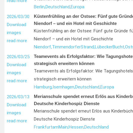
read more
Berlin,
Deutschland,
Europa
Küstenfrühling an der Ostsee: Fünf gute Gründe 
2026/03/30
Niendorf – und ein Hotel mit Geschichte
Download
Küstenfrühling an der Ostsee: Fünf gute Gründe fü
images
Niendorf – und ein Hotel mit Geschichte
read more
Niendorf,
Timmendorfer
Strand,
Lübecker
Bucht,
Ost
Teamevents als Erfolgsfaktor: Wie Tagungshote
2026/03/25
strategisch erweitern können
Download
Teamevents als Erfolgsfaktor: Wie Tagungshotels
images
strategisch erweitern können
read more
Hamburg,
Isernhagen,
Deutschland,
Europa
Merianschule spendet erneut Erlös aus Kinder
2026/03/13
Deutsche Kinderhospiz Dienste
Download
Merianschule spendet erneut Erlös aus Kinderbüch
images
Deutsche Kinderhospiz Dienste
read more
Frankfurt
am
Main;
Hessen;
Deutschland