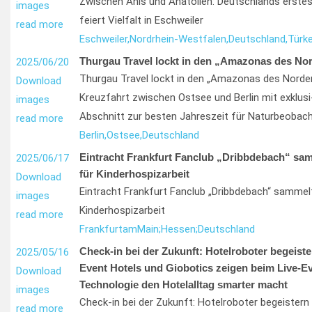
Zwischen Anis und Anatolien: Deutschlands erstes
images
feiert Vielfalt in Eschweiler
read more
Eschweiler,
Nordrhein-Westfalen,
Deutschland,
Türke
Thurgau Travel lockt in den „Amazonas des No
2025/06/20
Thurgau Travel lockt in den „Amazonas des Norden
Download
Kreuzfahrt zwischen Ostsee und Berlin mit exklus
images
Abschnitt zur besten Jahreszeit für Naturbeobac
read more
Berlin,
Ostsee,
Deutschland
Eintracht Frankfurt Fanclub „Dribbdebach“ sa
2025/06/17
für Kinderhospizarbeit
Download
Eintracht Frankfurt Fanclub „Dribbdebach“ sammel
images
Kinderhospizarbeit
read more
Frankfurt
am
Main;
Hessen;
Deutschland
Check-in bei der Zukunft: Hotelroboter begeist
2025/05/16
Event Hotels und Giobotics zeigen beim Live-Ev
Download
Technologie den Hotelalltag smarter macht
images
Check-in bei der Zukunft: Hotelroboter begeister
read more