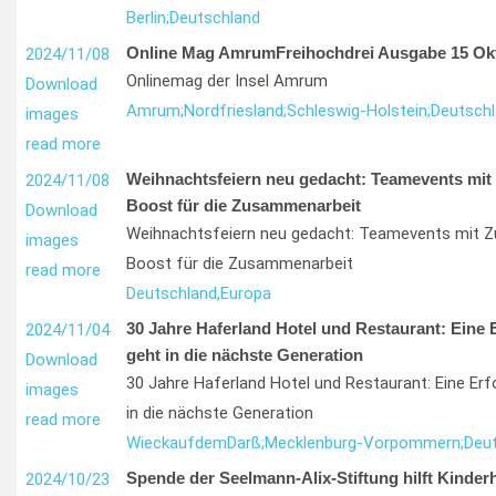
Berlin;
Deutschland
Online Mag AmrumFreihochdrei Ausgabe 15 Ok
2024/11/08
Onlinemag der Insel Amrum
Download
Amrum;
Nordfriesland;
Schleswig-Holstein;
Deutsch
images
read more
Weihnachtsfeiern neu gedacht: Teamevents mit 
2024/11/08
Boost für die Zusammenarbeit
Download
Weihnachtsfeiern neu gedacht: Teamevents mit Z
images
Boost für die Zusammenarbeit
read more
Deutschland,
Europa
30 Jahre Haferland Hotel und Restaurant: Eine 
2024/11/04
geht in die nächste Generation
Download
30 Jahre Haferland Hotel und Restaurant: Eine Er
images
in die nächste Generation
read more
Wieck
auf
dem
Darß;
Mecklenburg-Vorpommern;
Deu
Spende der Seelmann-Alix-Stiftung hilft Kinderh
2024/10/23