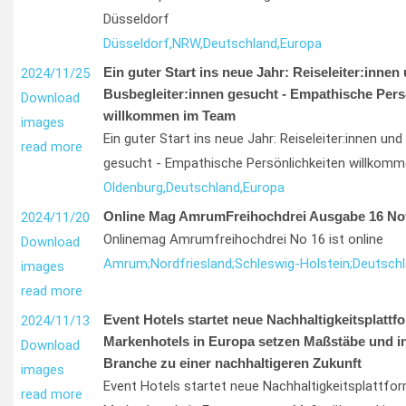
Düsseldorf
Düsseldorf,
NRW,
Deutschland,
Europa
Ein guter Start ins neue Jahr: Reiseleiter:innen
2024/11/25
Busbegleiter:innen gesucht - Empathische Pers
Download
willkommen im Team
images
Ein guter Start ins neue Jahr: Reiseleiter:innen und
read more
gesucht - Empathische Persönlichkeiten willkom
Oldenburg,
Deutschland,
Europa
Online Mag AmrumFreihochdrei Ausgabe 16 No
2024/11/20
Onlinemag Amrumfreihochdrei No 16 ist online
Download
Amrum;
Nordfriesland;
Schleswig-Holstein;
Deutsch
images
read more
Event Hotels startet neue Nachhaltigkeitsplattf
2024/11/13
Markenhotels in Europa setzen Maßstäbe und in
Download
Branche zu einer nachhaltigeren Zukunft
images
Event Hotels startet neue Nachhaltigkeitsplattfo
read more