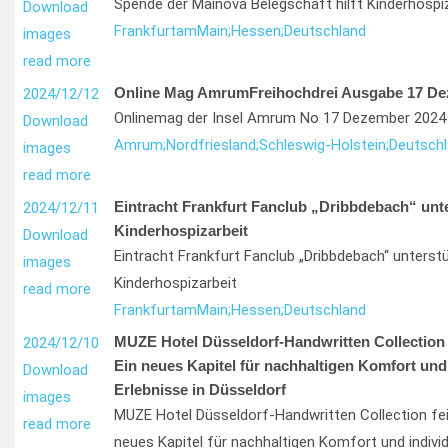
Spende der Mainova Belegschaft hilft Kinderhospi
Download
Frankfurt
am
Main;
Hessen;
Deutschland
images
read more
Online Mag AmrumFreihochdrei Ausgabe 17 De
2024/12/12
Onlinemag der Insel Amrum No 17 Dezember 2024 i
Download
Amrum;
Nordfriesland;
Schleswig-Holstein;
Deutsch
images
read more
Eintracht Frankfurt Fanclub „Dribbdebach“ unte
2024/12/11
Kinderhospizarbeit
Download
Eintracht Frankfurt Fanclub „Dribbdebach“ unterst
images
Kinderhospizarbeit
read more
Frankfurt
am
Main;
Hessen;
Deutschland
MUZE Hotel Düsseldorf-Handwritten Collection 
2024/12/10
Ein neues Kapitel für nachhaltigen Komfort und 
Download
Erlebnisse in Düsseldorf
images
MUZE Hotel Düsseldorf-Handwritten Collection fei
read more
neues Kapitel für nachhaltigen Komfort und individu