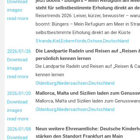
jetzt boomt - Büngers – Mein Refugium am Meer 
Download
steht für selbstbestimmte Erholung direkt an de
images
Reisetrends 2026: Leiser, kürzer, bewusster – war
read more
boomt: Büngers – Mein Refugium am Meer in Strand
selbstbestimmte Erholung direkt an der Küste
Strande,
Kiel,
Eckernförde,
Ostsee,
Deutschland
Die Landpartie Radeln und Reisen auf „Reisen 
2026/01/26
persönlich kennen lernen
Download
Die Landpartie Radeln und Reisen auf „Reisen & Ca
images
kennen lernen
read more
Oldenburg;
Niedersachsen;
Deutschland
Mallorca, Malta und Sizilien laden zum Genuss
2026/01/20
Mallorca, Malta und Sizilien laden zum Genusswand
Download
Oldenburg;
Niedersachsen;
Deutschland
images
read more
Neun weitere Ehrenamtliche: Deutsche Kinderh
2026/01/08
stärken den Standort Frankfurt am Main
Download