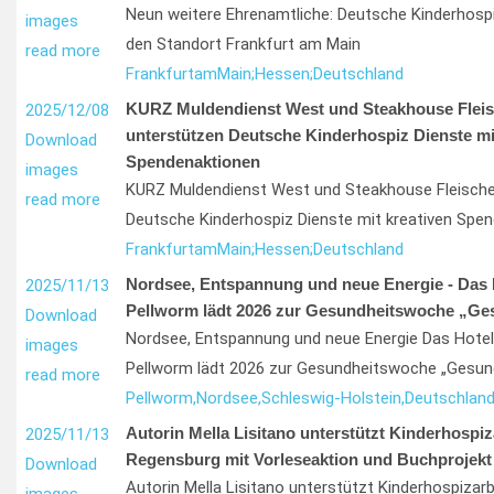
Neun weitere Ehrenamtliche: Deutsche Kinderhospi
images
den Standort Frankfurt am Main
read more
Frankfurt
am
Main;
Hessen;
Deutschland
KURZ Muldendienst West und Steakhouse Fleis
2025/12/08
unterstützen Deutsche Kinderhospiz Dienste mi
Download
Spendenaktionen
images
KURZ Muldendienst West und Steakhouse Fleische
read more
Deutsche Kinderhospiz Dienste mit kreativen Spe
Frankfurt
am
Main;
Hessen;
Deutschland
Nordsee, Entspannung und neue Energie - Das 
2025/11/13
Pellworm lädt 2026 zur Gesundheitswoche „Ge
Download
Nordsee, Entspannung und neue Energie Das Hotel
images
Pellworm lädt 2026 zur Gesundheitswoche „Gesun
read more
Pellworm,
Nordsee,
Schleswig-Holstein,
Deutschlan
Autorin Mella Lisitano unterstützt Kinderhospiza
2025/11/13
Regensburg mit Vorleseaktion und Buchprojekt
Download
Autorin Mella Lisitano unterstützt Kinderhospizar