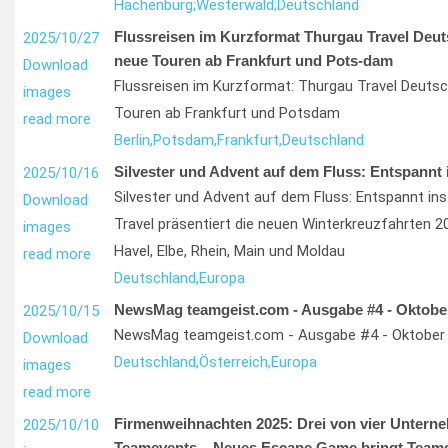
Hachenburg;
Westerwald;
Deutschland
Flussreisen im Kurzformat Thurgau Travel Deuts
2025/10/27
neue Touren ab Frankfurt und Pots-dam
Download
Flussreisen im Kurzformat: Thurgau Travel Deutsc
images
Touren ab Frankfurt und Potsdam
read more
Berlin,
Potsdam,
Frankfurt,
Deutschland
Silvester und Advent auf dem Fluss: Entspannt 
2025/10/16
Silvester und Advent auf dem Fluss: Entspannt in
Download
Travel präsentiert die neuen Winterkreuzfahrten 2
images
Havel, Elbe, Rhein, Main und Moldau
read more
Deutschland,
Europa
NewsMag teamgeist.com - Ausgabe #4 - Oktobe
2025/10/15
NewsMag teamgeist.com - Ausgabe #4 - Oktober
Download
Deutschland,
Österreich,
Europa
images
read more
Firmenweihnachten 2025: Drei von vier Untern
2025/10/10
Teamevents – Neues Escape Game bringt Teams