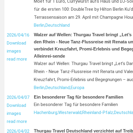
Moët für 1 Euro, Currywurst aufs Haus und DJ-S
für die ersten 100: DoubleTree by Hilton Berlin K
Terrassensaison am 29. April mit Champagne Hou
Berlin,
Deutschland
Walzer auf Wellen: Thurgau Travel bringt „Let’s
2026/04/16
den Rhein - Neue Tanz-Flussreise mit Renata un
Download
verbindet Kreuzfahrt, Promi-Erlebnis und Bege
images
Alleinrei-sende
read more
Walzer auf Wellen: Thurgau Travel bringt „Let’s D
Rhein - Neue Tanz-Flussreise mit Renata und Valen
Kreuzfahrt, Promi-Erlebnis und Begegnungen – auch
Berlin,
Deutschland,
Europa
Ein besonderer Tag für besondere Familien
2026/04/07
Ein besonderer Tag für besondere Familien
Download
Hachenburg;
Westerwald;
Rheinland-Pfalz;
Deutschl
images
read more
Thurgau Travel Deutschland verzichtet auf Treib
2026/04/02