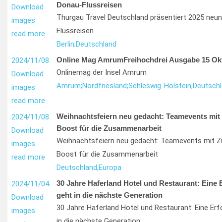
Donau-Flussreisen
Download
Thurgau Travel Deutschland präsentiert 2025 neun
images
Flussreisen
read more
Berlin;
Deutschland
Online Mag AmrumFreihochdrei Ausgabe 15 Ok
2024/11/08
Onlinemag der Insel Amrum
Download
Amrum;
Nordfriesland;
Schleswig-Holstein;
Deutsch
images
read more
Weihnachtsfeiern neu gedacht: Teamevents mit 
2024/11/08
Boost für die Zusammenarbeit
Download
Weihnachtsfeiern neu gedacht: Teamevents mit Z
images
Boost für die Zusammenarbeit
read more
Deutschland,
Europa
30 Jahre Haferland Hotel und Restaurant: Eine 
2024/11/04
geht in die nächste Generation
Download
30 Jahre Haferland Hotel und Restaurant: Eine Er
images
in die nächste Generation