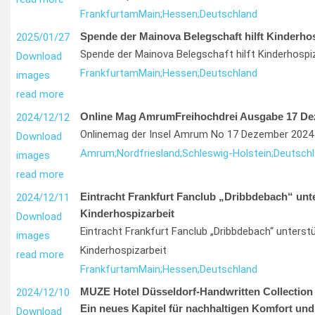
Frankfurt
am
Main;
Hessen;
Deutschland
Spende der Mainova Belegschaft hilft Kinderhos
2025/01/27
Spende der Mainova Belegschaft hilft Kinderhospi
Download
Frankfurt
am
Main;
Hessen;
Deutschland
images
read more
Online Mag AmrumFreihochdrei Ausgabe 17 De
2024/12/12
Onlinemag der Insel Amrum No 17 Dezember 2024 i
Download
Amrum;
Nordfriesland;
Schleswig-Holstein;
Deutsch
images
read more
Eintracht Frankfurt Fanclub „Dribbdebach“ unte
2024/12/11
Kinderhospizarbeit
Download
Eintracht Frankfurt Fanclub „Dribbdebach“ unterst
images
Kinderhospizarbeit
read more
Frankfurt
am
Main;
Hessen;
Deutschland
MUZE Hotel Düsseldorf-Handwritten Collection 
2024/12/10
Ein neues Kapitel für nachhaltigen Komfort und 
Download