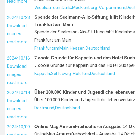
read more
Wieck
auf
dem
Darß;
Mecklenburg-Vorpommern;
Deu
Spende der Seelmann-Alix-Stiftung hilft Kinderh
2024/10/23
Frankfurt am Main
Download
Spende der Seelmann-Alix-Stiftung hilft Kinderhosp
images
Frankfurt am Main
read more
Frankfurt
am
Main;
Hessen;
Deutschland
7 coole Gründe für Kappeln und das Hotel Süds
2024/10/16
7 coole Gründe für Kappeln und das Hotel Südspei
Download
Kappeln;
Schleswig-Holstein;
Deutschland
images
read more
Über 100.000 Kinder und Jugendliche lebensver
2024/10/14
Über 100.000 Kinder und Jugendliche lebensverkür
Download
Dortmund;
Deutschland
images
read more
Online Mag AmrumFreihochdrei Ausgabe 14 Ok
2024/10/09
OnlineMag Amrumfreihochdrei - Ausgabe 14 Okto