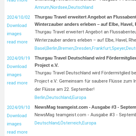
read more
Amrum,
Nordsee,
Deutschland
Thurgau Travel erweitert Angebot an Flussaben
2024/10/02
Winterzauber anders erleben – auf Elbe, Havel,
Download
Thurgau Travel erweitert Angebot an Flussabente
images
Winterzauber anders erleben – auf Elbe, Havel, Rh
read more
Basel,
Berlin,
Bremen,
Dresden,
Frankfurt,
Speyer,
Deut
Thurgau Travel Deutschland wird Fördermitglie
2024/09/19
Project e.V.
Download
Thurgau Travel Deutschland wird Fördermitglied be
images
Project e.V.: Gemeinsam für saubere Flüsse zum I
read more
der Flüsse am 22. September!
Berlin,
Deutschland,
Europa
NewsMag teamgeist.com - Ausgabe #3 - Septem
2024/09/10
NewsMag teamgeist.com - Ausgabe #3 - Septemb
Download
Deutschland,
Österreich,
Europa
images
read more