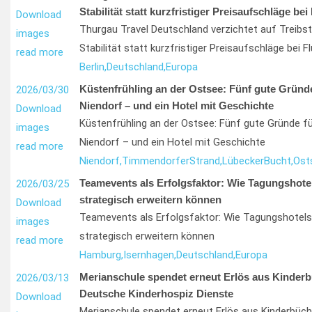
Stabilität statt kurzfristiger Preisaufschläge bei
Download
Thurgau Travel Deutschland verzichtet auf Treibs
images
Stabilität statt kurzfristiger Preisaufschläge bei F
read more
Berlin,
Deutschland,
Europa
Küstenfrühling an der Ostsee: Fünf gute Gründe 
2026/03/30
Niendorf – und ein Hotel mit Geschichte
Download
Küstenfrühling an der Ostsee: Fünf gute Gründe fü
images
Niendorf – und ein Hotel mit Geschichte
read more
Niendorf,
Timmendorfer
Strand,
Lübecker
Bucht,
Ost
Teamevents als Erfolgsfaktor: Wie Tagungshote
2026/03/25
strategisch erweitern können
Download
Teamevents als Erfolgsfaktor: Wie Tagungshotels
images
strategisch erweitern können
read more
Hamburg,
Isernhagen,
Deutschland,
Europa
Merianschule spendet erneut Erlös aus Kinder
2026/03/13
Deutsche Kinderhospiz Dienste
Download
Merianschule spendet erneut Erlös aus Kinderbüch