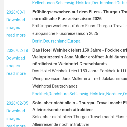
Kellenhusen,
Schleswig-Holstein,
Deutschland,
Osts
Frühlingserwachen auf dem Fluss - Thurgau Trave
2026/03/11
europäische Flussreisesaison 2026
Download
Frühlingserwachen auf dem Fluss Thurgau Travel st
images
europäische Flussreisesaison 2026
read more
Berlin,
Deutschland,
Europa
Das Hotel Weinbek feiert 150 Jahre - Fockbek trif
2026/02/18
Weinprinzessin Jana Müller eröffnet Jubiläums
Download
nördlichsten Weinhotel Deutschlands
images
Das Hotel Weinbek feiert 150 Jahre Fockbek trifft 
read more
Weinprinzessin Jana Müller eröffnet Jubiläumssai
Weinhotel Deutschlands
Fockbek,
Rendsburg,
Schleswig-Holstein,
Nordsee,
O
Solo, aber nicht allein - Thurgau Travel macht F
2026/02/05
Alleinreisende noch attraktiver
Download
Solo, aber nicht allein Thurgau Travel macht Flussr
images
Alleinreisende noch attraktiver
read more