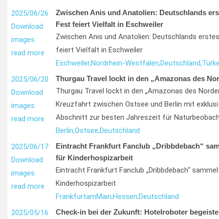
Zwischen Anis und Anatolien: Deutschlands ers
2025/06/26
Fest feiert Vielfalt in Eschweiler
Download
Zwischen Anis und Anatolien: Deutschlands erstes
images
feiert Vielfalt in Eschweiler
read more
Eschweiler,
Nordrhein-Westfalen,
Deutschland,
Türke
Thurgau Travel lockt in den „Amazonas des No
2025/06/20
Thurgau Travel lockt in den „Amazonas des Norden
Download
Kreuzfahrt zwischen Ostsee und Berlin mit exklus
images
Abschnitt zur besten Jahreszeit für Naturbeobac
read more
Berlin,
Ostsee,
Deutschland
Eintracht Frankfurt Fanclub „Dribbdebach“ sa
2025/06/17
für Kinderhospizarbeit
Download
Eintracht Frankfurt Fanclub „Dribbdebach“ sammel
images
Kinderhospizarbeit
read more
Frankfurt
am
Main;
Hessen;
Deutschland
Check-in bei der Zukunft: Hotelroboter begeist
2025/05/16