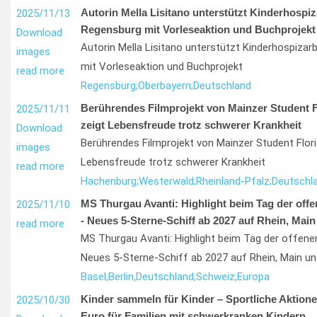
Autorin Mella Lisitano unterstützt Kinderhospiza
2025/11/13
Regensburg mit Vorleseaktion und Buchprojekt
Download
Autorin Mella Lisitano unterstützt Kinderhospizar
images
mit Vorleseaktion und Buchprojekt
read more
Regensburg;
Oberbayern;
Deutschland
Berührendes Filmprojekt von Mainzer Student 
2025/11/11
zeigt Lebensfreude trotz schwerer Krankheit
Download
Berührendes Filmprojekt von Mainzer Student Flor
images
Lebensfreude trotz schwerer Krankheit
read more
Hachenburg;
Westerwald;
Rheinland-Pfalz;
Deutschl
MS Thurgau Avanti: Highlight beim Tag der offe
2025/11/10
- Neues 5-Sterne-Schiff ab 2027 auf Rhein, Mai
read more
MS Thurgau Avanti: Highlight beim Tag der offenen
Neues 5-Sterne-Schiff ab 2027 auf Rhein, Main u
Basel,
Berlin,
Deutschland,
Schweiz,
Europa
Kinder sammeln für Kinder – Sportliche Aktione
2025/10/30
Euro für Familien mit schwerkranken Kindern