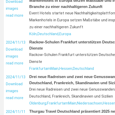
Markenhotels in Europa setzen Maßstäbe und in
Download
Branche zu einer nachhaltigeren Zukunft
images
Event Hotels startet neue Nachhaltigkeitsplattfo
read more
Markenhotels in Europa setzen Maßstäbe und inspi
zu einer nachhaltigeren Zukunft
Köln,
Deutschland,
Europa
Rackow-Schulen Frankfurt unterstützen Deutsc
2024/11/13
Dienste
Download
Rackow-Schulen Frankfurt unterstützen Deutsche
images
Dienste
read more
Frankfurt
am
Main;
Hessen;
Deutschland
Drei neue Radreisen und zwei neue Genusswan
2024/11/13
Deutschland, Frankreich, Skandinavien und Sizi
Download
Drei neue Radreisen und zwei neue Genusswander
images
Deutschland, Frankreich, Skandinavien und Sizilien
read more
Oldenburg;
Frankfurt
am
Main;
Niedersachsen;
Hessen
Thurgau Travel Deutschland präsentiert 2025 ne
2024/11/11