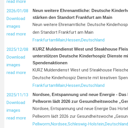
read more
Neun weitere Ehrenamtliche: Deutsche Kinderh
2026/01/08
stärken den Standort Frankfurt am Main
Download
Neun weitere Ehrenamtliche: Deutsche Kinderhospi
images
den Standort Frankfurt am Main
read more
Frankfurt
am
Main;
Hessen;
Deutschland
KURZ Muldendienst West und Steakhouse Fleis
2025/12/08
unterstützen Deutsche Kinderhospiz Dienste mi
Download
Spendenaktionen
images
KURZ Muldendienst West und Steakhouse Fleische
read more
Deutsche Kinderhospiz Dienste mit kreativen Spe
Frankfurt
am
Main;
Hessen;
Deutschland
Nordsee, Entspannung und neue Energie - Das 
2025/11/13
Pellworm lädt 2026 zur Gesundheitswoche „Ge
Download
Nordsee, Entspannung und neue Energie Das Hotel
images
Pellworm lädt 2026 zur Gesundheitswoche „Gesun
read more
Pellworm,
Nordsee,
Schleswig-Holstein,
Deutschlan