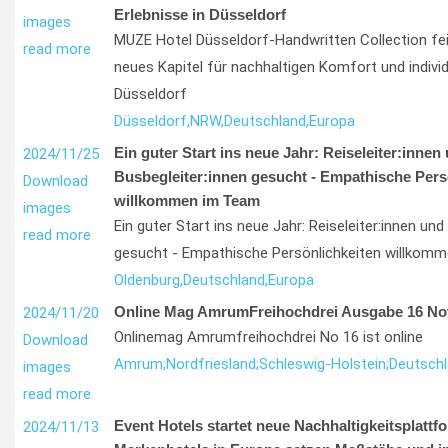
Erlebnisse in Düsseldorf
images
MUZE Hotel Düsseldorf-Handwritten Collection fei
read more
neues Kapitel für nachhaltigen Komfort und individu
Düsseldorf
Düsseldorf,
NRW,
Deutschland,
Europa
Ein guter Start ins neue Jahr: Reiseleiter:innen
2024/11/25
Busbegleiter:innen gesucht - Empathische Pers
Download
willkommen im Team
images
Ein guter Start ins neue Jahr: Reiseleiter:innen und
read more
gesucht - Empathische Persönlichkeiten willkom
Oldenburg,
Deutschland,
Europa
Online Mag AmrumFreihochdrei Ausgabe 16 No
2024/11/20
Onlinemag Amrumfreihochdrei No 16 ist online
Download
Amrum;
Nordfriesland;
Schleswig-Holstein;
Deutsch
images
read more
Event Hotels startet neue Nachhaltigkeitsplattf
2024/11/13