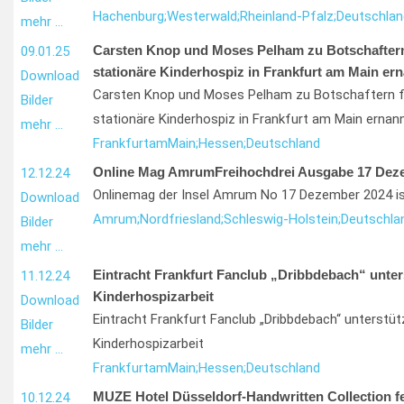
Hachenburg;
Westerwald;
Rheinland-Pfalz;
Deutschlan
mehr …
Carsten Knop und Moses Pelham zu Botschaftern
09.01.25
stationäre Kinderhospiz in Frankfurt am Main er
Download
Carsten Knop und Moses Pelham zu Botschaftern f
Bilder
stationäre Kinderhospiz in Frankfurt am Main ernan
mehr …
Frankfurt
am
Main;
Hessen;
Deutschland
Online Mag AmrumFreihochdrei Ausgabe 17 Dez
12.12.24
Onlinemag der Insel Amrum No 17 Dezember 2024 is
Download
Amrum;
Nordfriesland;
Schleswig-Holstein;
Deutschla
Bilder
mehr …
Eintracht Frankfurt Fanclub „Dribbdebach“ unter
11.12.24
Kinderhospizarbeit
Download
Eintracht Frankfurt Fanclub „Dribbdebach“ unterstüt
Bilder
Kinderhospizarbeit
mehr …
Frankfurt
am
Main;
Hessen;
Deutschland
MUZE Hotel Düsseldorf-Handwritten Collection f
10.12.24