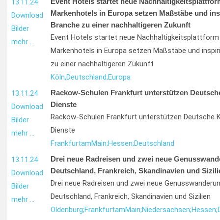
Event Hotels startet neue Nachhaltigkeitsplattfo
13.11.24
Markenhotels in Europa setzen Maßstäbe und insp
Download
Branche zu einer nachhaltigeren Zukunft
Bilder
Event Hotels startet neue Nachhaltigkeitsplattform
mehr …
Markenhotels in Europa setzen Maßstäbe und inspiri
zu einer nachhaltigeren Zukunft
Köln,
Deutschland,
Europa
Rackow-Schulen Frankfurt unterstützen Deutsch
13.11.24
Dienste
Download
Rackow-Schulen Frankfurt unterstützen Deutsche K
Bilder
Dienste
mehr …
Frankfurt
am
Main;
Hessen;
Deutschland
Drei neue Radreisen und zwei neue Genusswand
13.11.24
Deutschland, Frankreich, Skandinavien und Sizili
Download
Drei neue Radreisen und zwei neue Genusswanderun
Bilder
Deutschland, Frankreich, Skandinavien und Sizilien
mehr …
Oldenburg;
Frankfurt
am
Main;
Niedersachsen;
Hessen;