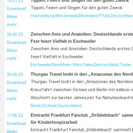
Tippen, Feiern und Singen für den guten Zweck
10.07.25
Tippen, Feiern und Singen für den guten Zweck
Download
Hachenburg;
Westerwald;
Rheinland-Pfalz;
Deutschlan
Bilder
mehr …
Zwischen Anis und Anatolien: Deutschlands erste
26.06.25
Fest feiert Vielfalt in Eschweiler
Download
Zwischen Anis und Anatolien: Deutschlands erstes O
Bilder
feiert Vielfalt in Eschweiler
mehr …
Eschweiler,
Nordrhein-Westfalen,
Deutschland,
Türkei
Thurgau Travel lockt in den „Amazonas des Nor
20.06.25
Thurgau Travel lockt in den „Amazonas des Nordens
Download
Kreuzfahrt zwischen Ostsee und Berlin mit exklusi
Bilder
Abschnitt zur besten Jahreszeit für Naturbeobach
mehr …
Berlin,
Ostsee,
Deutschland
Eintracht Frankfurt Fanclub „Dribbdebach“ sam
17.06.25
für Kinderhospizarbeit
Download
Eintracht Frankfurt Fanclub „Dribbdebach“ sammelt
Bilder