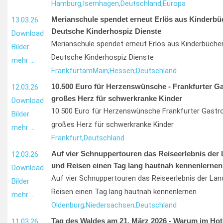
Hamburg,
Isernhagen,
Deutschland,
Europa
Merianschule spendet erneut Erlös aus Kinderbü
13.03.26
Deutsche Kinderhospiz Dienste
Download
Merianschule spendet erneut Erlös aus Kinderbüche
Bilder
Deutsche Kinderhospiz Dienste
mehr …
Frankfurt
am
Main;
Hessen;
Deutschland
10.500 Euro für Herzenswünsche - Frankfurter G
12.03.26
großes Herz für schwerkranke Kinder
Download
10.500 Euro für Herzenswünsche Frankfurter Gastr
Bilder
großes Herz für schwerkranke Kinder
mehr …
Frankfurt,
Deutschland
Auf vier Schnuppertouren das Reiseerlebnis der 
12.03.26
und Reisen einen Tag lang hautnah kennenlernen
Download
Auf vier Schnuppertouren das Reiseerlebnis der Lan
Bilder
Reisen einen Tag lang hautnah kennenlernen
mehr …
Oldenburg;
Niedersachsen;
Deutschland
Tag des Waldes am 21. März 2026 - Warum im Hot
11.03.26