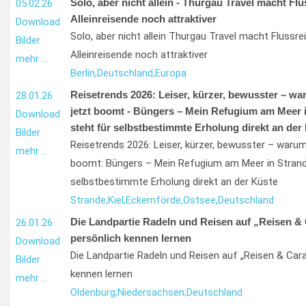
Solo, aber nicht allein - Thurgau Travel macht Flu
05.02.26
Alleinreisende noch attraktiver
Download
Solo, aber nicht allein Thurgau Travel macht Flussre
Bilder
Alleinreisende noch attraktiver
mehr …
Berlin,
Deutschland,
Europa
Reisetrends 2026: Leiser, kürzer, bewusster – wa
28.01.26
jetzt boomt - Büngers – Mein Refugium am Meer i
Download
steht für selbstbestimmte Erholung direkt an der
Bilder
Reisetrends 2026: Leiser, kürzer, bewusster – warum
mehr …
boomt: Büngers – Mein Refugium am Meer in Strande 
selbstbestimmte Erholung direkt an der Küste
Strande,
Kiel,
Eckernförde,
Ostsee,
Deutschland
Die Landpartie Radeln und Reisen auf „Reisen &
26.01.26
persönlich kennen lernen
Download
Die Landpartie Radeln und Reisen auf „Reisen & Cara
Bilder
kennen lernen
mehr …
Oldenburg;
Niedersachsen;
Deutschland