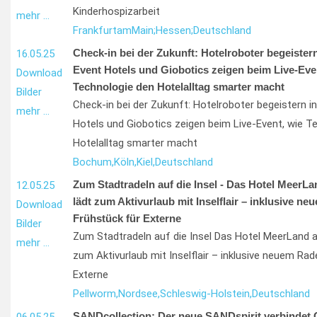
Kinderhospizarbeit
mehr …
Frankfurt
am
Main;
Hessen;
Deutschland
Check-in bei der Zukunft: Hotelroboter begeister
16.05.25
Event Hotels und Giobotics zeigen beim Live-Eve
Download
Technologie den Hotelalltag smarter macht
Bilder
Check-in bei der Zukunft: Hotelroboter begeistern 
mehr …
Hotels und Giobotics zeigen beim Live-Event, wie T
Hotelalltag smarter macht
Bochum,
Köln,
Kiel,
Deutschland
Zum Stadtradeln auf die Insel - Das Hotel MeerL
12.05.25
lädt zum Aktivurlaub mit Inselflair – inklusive ne
Download
Frühstück für Externe
Bilder
Zum Stadtradeln auf die Insel Das Hotel MeerLand a
mehr …
zum Aktivurlaub mit Inselflair – inklusive neuem Rad
Externe
Pellworm,
Nordsee,
Schleswig-Holstein,
Deutschland
SANDcollection: Der neue SANDspirit verbindet 