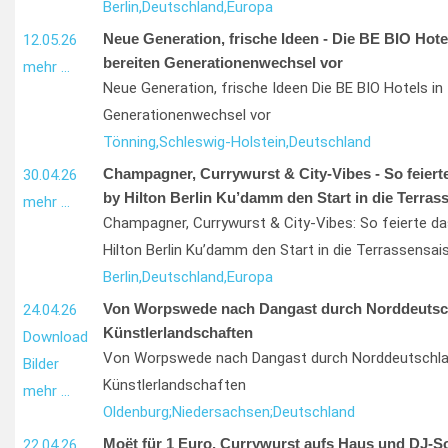
Berlin,
Deutschland,
Europa
Neue Generation, frische Ideen - Die BE BIO Hote
12.05.26
bereiten Generationenwechsel vor
mehr …
Neue Generation, frische Ideen Die BE BIO Hotels in
Generationenwechsel vor
Tönning,
Schleswig-Holstein,
Deutschland
Champagner, Currywurst & City-Vibes - So feiert
30.04.26
by Hilton Berlin Ku’damm den Start in die Terras
mehr …
Champagner, Currywurst & City-Vibes: So feierte d
Hilton Berlin Ku’damm den Start in die Terrassensai
Berlin,
Deutschland,
Europa
Von Worpswede nach Dangast durch Norddeutsc
24.04.26
Künstlerlandschaften
Download
Von Worpswede nach Dangast durch Norddeutschl
Bilder
Künstlerlandschaften
mehr …
Oldenburg;
Niedersachsen;
Deutschland
Moët für 1 Euro, Currywurst aufs Haus und DJ-
22.04.26