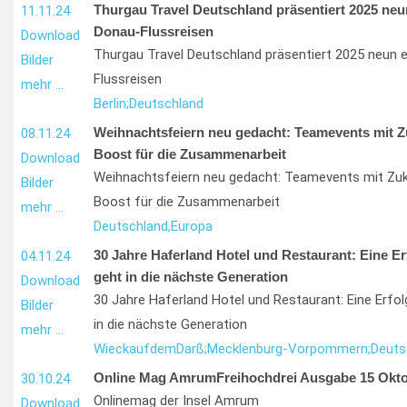
Thurgau Travel Deutschland präsentiert 2025 neu
11.11.24
Donau-Flussreisen
Download
Thurgau Travel Deutschland präsentiert 2025 neun e
Bilder
Flussreisen
mehr …
Berlin;
Deutschland
Weihnachtsfeiern neu gedacht: Teamevents mit Z
08.11.24
Boost für die Zusammenarbeit
Download
Weihnachtsfeiern neu gedacht: Teamevents mit Zuk
Bilder
Boost für die Zusammenarbeit
mehr …
Deutschland,
Europa
30 Jahre Haferland Hotel und Restaurant: Eine E
04.11.24
geht in die nächste Generation
Download
30 Jahre Haferland Hotel und Restaurant: Eine Erfo
Bilder
in die nächste Generation
mehr …
Wieck
auf
dem
Darß;
Mecklenburg-Vorpommern;
Deuts
Online Mag AmrumFreihochdrei Ausgabe 15 Okto
30.10.24
Onlinemag der Insel Amrum
Download