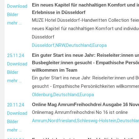
Ein neues Kapitel für nachhaltigen Komfort und i
Download
Erlebnisse in Düsseldorf
Bilder
MUZE Hotel Düsseldorf-Handwritten Collection feier
mehr …
neues Kapitel für nachhaltigen Komfort und individue
Düsseldorf
Düsseldorf,
NRW,
Deutschland,
Europa
Ein guter Start ins neue Jahr: Reiseleiter:innen u
25.11.24
Busbegleiter:innen gesucht - Empathische Persön
Download
willkommen im Team
Bilder
Ein guter Start ins neue Jahr: Reiseleiter:innen und B
mehr …
gesucht - Empathische Persönlichkeiten willkomm
Oldenburg,
Deutschland,
Europa
Online Mag AmrumFreihochdrei Ausgabe 16 Nov
20.11.24
Onlinemag Amrumfreihochdrei No 16 ist online
Download
Amrum;
Nordfriesland;
Schleswig-Holstein;
Deutschla
Bilder
mehr …