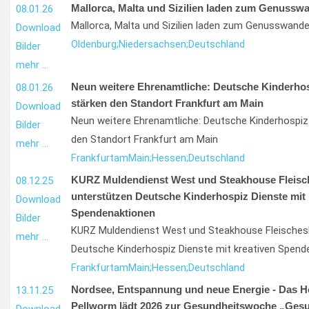
Mallorca, Malta und Sizilien laden zum Genussw
08.01.26
Mallorca, Malta und Sizilien laden zum Genusswande
Download
Oldenburg;
Niedersachsen;
Deutschland
Bilder
mehr …
Neun weitere Ehrenamtliche: Deutsche Kinderhos
08.01.26
stärken den Standort Frankfurt am Main
Download
Neun weitere Ehrenamtliche: Deutsche Kinderhospiz
Bilder
den Standort Frankfurt am Main
mehr …
Frankfurt
am
Main;
Hessen;
Deutschland
KURZ Muldendienst West und Steakhouse Fleisc
08.12.25
unterstützen Deutsche Kinderhospiz Dienste mit 
Download
Spendenaktionen
Bilder
KURZ Muldendienst West und Steakhouse Fleischesl
mehr …
Deutsche Kinderhospiz Dienste mit kreativen Spend
Frankfurt
am
Main;
Hessen;
Deutschland
Nordsee, Entspannung und neue Energie - Das Ho
13.11.25
Pellworm lädt 2026 zur Gesundheitswoche „Ges