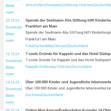
Amrum;
Nordfriesland;
Schleswig-Holstein;
Deutschla
Bilder
mehr …
Spende der Seelmann-Alix-Stiftung hilft Kinderho
23.10.24
Frankfurt am Main
Download
Spende der Seelmann-Alix-Stiftung hilft Kinderhospi
Bilder
Frankfurt am Main
mehr …
Frankfurt
am
Main;
Hessen;
Deutschland
7 coole Gründe für Kappeln und das Hotel Südsp
16.10.24
7 coole Gründe für Kappeln und das Hotel Südspeic
Download
Kappeln;
Schleswig-Holstein;
Deutschland
Bilder
mehr …
Über 100.000 Kinder und Jugendliche lebensverk
14.10.24
Über 100.000 Kinder und Jugendliche lebensverkürze
Download
Dortmund;
Deutschland
Bilder
mehr …
Online Mag AmrumFreihochdrei Ausgabe 14 Okto
09.10.24