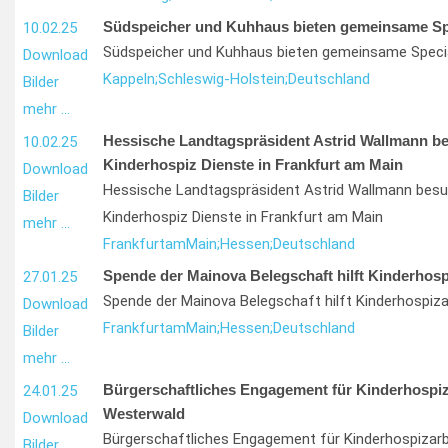
Südspeicher und Kuhhaus bieten gemeinsame Sp
10.02.25
Südspeicher und Kuhhaus bieten gemeinsame Speci
Download
Kappeln;
Schleswig-Holstein;
Deutschland
Bilder
mehr …
Hessische Landtagspräsident Astrid Wallmann b
10.02.25
Kinderhospiz Dienste in Frankfurt am Main
Download
Hessische Landtagspräsident Astrid Wallmann bes
Bilder
Kinderhospiz Dienste in Frankfurt am Main
mehr …
Frankfurt
am
Main;
Hessen;
Deutschland
Spende der Mainova Belegschaft hilft Kinderhosp
27.01.25
Spende der Mainova Belegschaft hilft Kinderhospiza
Download
Frankfurt
am
Main;
Hessen;
Deutschland
Bilder
mehr …
Bürgerschaftliches Engagement für Kinderhospiz
24.01.25
Westerwald
Download
Bürgerschaftliches Engagement für Kinderhospizar
Bilder