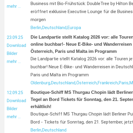
Business mit Bio-Frühstück: DoubleTree by Hilton B
mehr …
eröffnet exklusive Executive Lounge für die Busine
morgen
Berlin,
Deutschland,
Europa
Die Landpartie stellt Katalog 2026 vor: alle Toure
23.09.25
online buchbar!- Neue E-Bike- und Wanderreisen 
Download
Österreich, Paris und Malta im Programm
Bilder
Die Landpartie stellt Katalog 2026 vor: alle Touren j
mehr …
buchbar! Neue E-Bike- und Wanderreisen in Deutschl
Paris und Malta im Programm
Oldenburg,
Deutschland,
Österreich,
Frankreich,
Paris,
M
Boutique-Schiff MS Thurgau Chopin lädt Berliner
12.09.25
Tegel an Bord Tickets für Sonntag, den 21. Septem
Download
erhältlich!
Bilder
Boutique-Schiff MS Thurgau Chopin lädt Berliner Pu
mehr …
Bord - Tickets für Sonntag, den 21. September, jetzt 
Berlin,
Deutschland