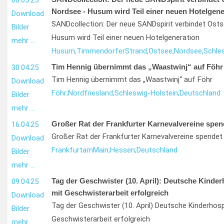
06.05.25
Nordsee - Husum wird Teil einer neuen Hotelgene
Download
SANDcollection: Der neue SANDspirit verbindet Ost
Bilder
Husum wird Teil einer neuen Hotelgeneration
mehr …
Husum,
Timmendorfer
Strand,
Ostsee,
Nordsee,
Schle
Tim Hennig übernimmt das „Waastwinj“ auf Föhr
30.04.25
Tim Hennig übernimmt das „Waastwinj“ auf Föhr
Download
Föhr;
Nordfriesland;
Schleswig-Holstein;
Deutschland
Bilder
mehr …
Großer Rat der Frankfurter Karnevalvereine spen
16.04.25
Großer Rat der Frankfurter Karnevalvereine spendet
Download
Frankfurt
am
Main;
Hessen;
Deutschland
Bilder
mehr …
Tag der Geschwister (10. April): Deutsche Kinder
09.04.25
mit Geschwisterarbeit erfolgreich
Download
Tag der Geschwister (10. April) Deutsche Kinderhosp
Bilder
Geschwisterarbeit erfolgreich
mehr …