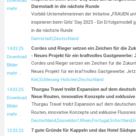
Download
Darmstadt in die nächste Runde
mehr …
Vorbild-Unternehmerinnen der Initiative „FRAUEN u
inspirieren beim Girls' Day 2025 - Ein Erfolgsmodell 
in die nächste Runde
Darmstadt,
Deutschland
Cordes und Rieger setzen ein Zeichen für die Zu
14.03.25
- Neues Projekt für ein kraftvolles Gastgewerbe: J
Download
Cordes und Rieger setzen ein Zeichen für die Zukun
Bilder
Neues Projekt für ein kraftvolles Gastgewerbe: Jetz
mehr …
Kiel,
Schleswig-Holstein,
Deutschland
Thurgau Travel treibt Expansion auf dem deutsch
14.03.25
Neue Routen, innovative Konzepte und exklusive 
Download
Thurgau Travel treibt Expansion auf dem deutschen
Bilder
Routen, innovative Konzepte und exklusive Flussrei
mehr …
Deutschland,
Düsseldorf,
Rhein,
Portugal,
Schottland,
E
7 gute Gründe für Kappeln und das Hotel Südspe
13.03.25