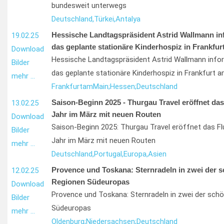
bundesweit unterwegs
Deutschland,
Türkei,
Antalya
Hessische Landtagspräsident Astrid Wallmann inf
19.02.25
das geplante stationäre Kinderhospiz in Frankfur
Download
Hessische Landtagspräsident Astrid Wallmann infor
Bilder
das geplante stationäre Kinderhospiz in Frankfurt 
mehr …
Frankfurt
am
Main;
Hessen;
Deutschland
Saison-Beginn 2025 - Thurgau Travel eröffnet das
13.02.25
Jahr im März mit neuen Routen
Download
Saison-Beginn 2025: Thurgau Travel eröffnet das Fl
Bilder
Jahr im März mit neuen Routen
mehr …
Deutschland,
Portugal,
Europa,
Asien
Provence und Toskana: Sternradeln in zwei der 
12.02.25
Regionen Südeuropas
Download
Provence und Toskana: Sternradeln in zwei der sch
Bilder
Südeuropas
mehr …
Oldenburg;
Niedersachsen;
Deutschland