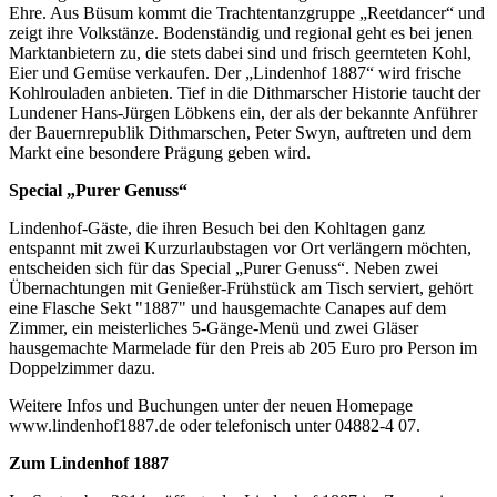
Ehre. Aus Büsum kommt die Trachtentanzgruppe „Reetdancer“ und
zeigt ihre Volkstänze. Bodenständig und regional geht es bei jenen
Marktanbietern zu, die stets dabei sind und frisch geernteten Kohl,
Eier und Gemüse verkaufen. Der „Lindenhof 1887“ wird frische
Kohlrouladen anbieten. Tief in die Dithmarscher Historie taucht der
Lundener Hans-Jürgen Löbkens ein, der als der bekannte Anführer
der Bauernrepublik Dithmarschen, Peter Swyn, auftreten und dem
Markt eine besondere Prägung geben wird.
Special „Purer Genuss“
Lindenhof-Gäste, die ihren Besuch bei den Kohltagen ganz
entspannt mit zwei Kurzurlaubstagen vor Ort verlängern möchten,
entscheiden sich für das Special „Purer Genuss“. Neben zwei
Übernachtungen mit Genießer-Frühstück am Tisch serviert, gehört
eine Flasche Sekt "1887" und hausgemachte Canapes auf dem
Zimmer, ein meisterliches 5-Gänge-Menü und zwei Gläser
hausgemachte Marmelade für den Preis ab 205 Euro pro Person im
Doppelzimmer dazu.
Weitere Infos und Buchungen unter der neuen Homepage
www.lindenhof1887.de oder telefonisch unter 04882-4 07.
Zum Lindenhof 1887