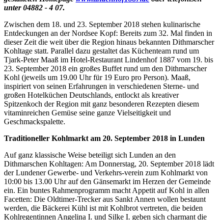
unter 04882 - 4 07.
Zwischen dem 18. und 23. September 2018 stehen kulinarische
Entdeckungen an der Nordsee Kopf: Bereits zum 32. Mal finden in
dieser Zeit die weit über die Region hinaus bekannten Dithmarscher
Kohltage statt. Parallel dazu gestaltet das Küchenteam rund um
Tjark-Peter Maaß im Hotel-Restaurant Lindenhof 1887 vom 19. bis
23. September 2018 ein großes Buffet rund um den Dithmarscher
Kohl (jeweils um 19.00 Uhr für 19 Euro pro Person). Maaß,
inspiriert von seinen Erfahrungen in verschiedenen Sterne- und
großen Hotelküchen Deutschlands, entlockt als kreativer
Spitzenkoch der Region mit ganz besonderen Rezepten diesem
vitaminreichen Gemüse seine ganze Vielseitigkeit und
Geschmackspalette.
Traditioneller Kohlmarkt am 20. September 2018 in Lunden
Auf ganz klassische Weise beteiligt sich Lunden an den
Dithmarschen Kohltagen: Am Donnerstag, 20. September 2018 lädt
der Lundener Gewerbe- und Verkehrs-verein zum Kohlmarkt von
10:00 bis 13.00 Uhr auf den Gänsemarkt im Herzen der Gemeinde
ein. Ein buntes Rahmenprogramm macht Appetit auf Kohl in allen
Facetten: Die Oldtimer-Trecker aus Sankt Annen wollen bestaunt
werden, die Bäckerei Kühl ist mit Kohlbrot vertreten, die beiden
Kohlregentinnen Angelina I. und Silke I. geben sich charmant die