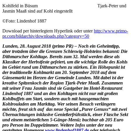
Kohlfeld in Büsum Tjark-Peter und
Jasmin Maaß sind auf Kohl eingestellt
©Foto: Lindenhof 1887
Download per hinterlegtem Hyperlink oder unter
http://www.primo-
pr.com/bildarchiv/downloads.php?category=50
Lunden, 28. August 2018 (primo PR) –
Noch ein Geheimtipp,
aber trotzdem über die Grenzen Schleswig-Holsteins bekannt: Die
Dithmarscher Kohltage. Bereits zum 32. Mal werden diese als
Klassiker der Herbstfeste gefeiert, um die wichtige Rolle des Kohls
im Gebiet rund um Dithmarschen zu stärken. Ein Höhepunkt ist
der traditionelle Kohlmarkt am 20. September 2018 auf dem
Gänsemarkt im Herzen der Gemeinde Lunden. Mit dabei ist der
kreative Spitzenkoch der Region Tjark-Peter Maaß.
Zusammen
mit seiner Frau Jasmin sind sie Gastgeber im Hotel-Restaurant
Lindenhof 1887 und an den Kohltagen nicht nur mit großen
Kohlbuffets am Start, sondern auch mit hausgemachten
Kohlrouladen am Markttag. Wer seinen Besuch verlängern
möchte, freut sich auf das neue Special „Purer Genuss“ mit zwei
Übernachtungen inklusive Genießerfrühstück, einer Flasche Sekt
und einem meisterlichen 5-Gänge-Menü; buchbar ab 205 Euro
pro Person im Doppelzimmer. Weitere Infos unter der neu
gestalteten Homepage
www.lindenhof1887.de
oder telefonisch