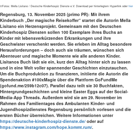
©Fotos: Mella Lisitano / Deutsche Kinderhospiz Dienste e.V. Download per hinterlegtem Hyperlink oder
hier
Regensburg, 13. November 2025 (primo PR):
Mit ihrem
Kinderbuch
„Der magische Reisekoffer“ startet die Autorin
Mella
Lisitano ein Herzensprojekt. G
emeinsam mit den Deutschen
Kinderhospiz Diensten sollen 100 Exemplare ihres Buchs an
Kinder mit lebensverkürzenden Erkrankungen und ihre
Geschwister verschenkt werden. Sie erleben im Alltag besondere
Herausforderungen – doch auch sie träumen, wünschen sich
Abenteuer und magische Momente wie alle anderen Kinder.
Lisitanos Buch lädt sie ein, kurz den Alltag hinter sich zu lassen
und in eine Welt voller spannender Geschichten einzutauchen.
Um die Buchproduktion zu finanzieren, initiierte die Autorin die
Spendenaktion #100xMagie über die Plattform GoFundMe
(gofund.me/259b12c07). Parallel dazu teilt sie 30 Buchfakten,
Hintergrundgeschichten und kleine Easter Eggs auf der Social-
Media-App Threads. Außerdem wird sie am 29. November im
Rahmen des Familientages des Ambulanten Kinder- und
Jugendhospizdienstes Regensburg persönlich vorlesen und die
ersten Bücher überreichen.
Weitere Informationen unter
https://deutsche-kinderhospiz-dienste.de/
oder auf
https://www.instagram.com/hope.kommt.rum/
.