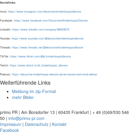
Sociallinks:
Insta:
https://www.instagram.com/deutschenkinderhospizdienste
Facebook:
https://www.facebook.com/DeutschenKinderhospizDienste
LinkedIn:
https://www.linkedin.com/company/86933675
Youtube:
https://www.youtube.com/@deutschekinderhospizdienste
Threads:
https://www.threads.net/@deutschenkinderhospizdienste
TikTok:
https://www.tiktok.com/@dt.kinderhospizdienste
Twitch:
https://www.twitch.tv/dt_kinderhospiz_dienste
Podcast:
https://deutsche-kinderhospiz-dienste.de/wir-lassen-kein-kind-alleine/
Weiterführende Links
Meldung im zip-Format
mehr Bilder
primo PR | Am Borsdorfer 13 | 60435 Frankfurt | + 49 (0)69/530 546
50 |
info@primo-pr.com
Impressum
|
Datenschutz
|
Kontakt
Facebook