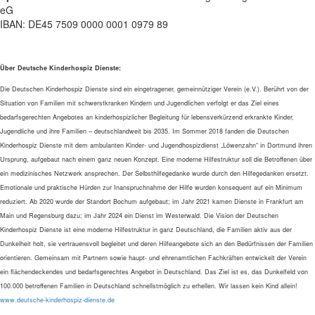
eG
IBAN: DE45 7509 0000 0001 0979 89
Über Deutsche Kinderhospiz Dienste:
Die Deutschen Kinderhospiz Dienste sind ein eingetragener, gemeinnütziger Verein (e.V.). Berührt von der
Situation von Familien mit schwerstkranken Kindern und Jugendlichen verfolgt er das Ziel eines
bedarfsgerechten Angebotes an kinderhospizlicher Begleitung für lebensverkürzend erkrankte Kinder,
Jugendliche und ihre Familien – deutschlandweit bis 2035. Im Sommer 2018 fanden die Deutschen
Kinderhospiz Dienste mit dem ambulanten Kinder- und Jugendhospizdienst „Löwenzahn“ in Dortmund ihren
Ursprung, aufgebaut nach einem ganz neuen Konzept. Eine moderne Hilfestruktur soll die Betroffenen über
ein medizinisches Netzwerk ansprechen. Der Selbsthilfegedanke wurde durch den Hilfegedanken ersetzt.
Emotionale und praktische Hürden zur Inanspruchnahme der Hilfe wurden konsequent auf ein Minimum
reduziert. Ab 2020 wurde der Standort Bochum aufgebaut; im Jahr 2021 kamen Dienste in Frankfurt am
Main und Regensburg dazu; im Jahr 2024 ein Dienst im Westerwald. Die Vision der Deutschen
Kinderhospiz Dienste ist eine moderne Hilfestruktur in ganz Deutschland, die Familien aktiv aus der
Dunkelheit holt, sie vertrauensvoll begleitet und deren Hilfeangebote sich an den Bedürfnissen der Familien
orientieren. Gemeinsam mit Partnern sowie haupt- und ehrenamtlichen Fachkräften entwickelt der Verein
ein flächendeckendes und bedarfsgerechtes Angebot in Deutschland. Das Ziel ist es, das Dunkelfeld von
100.000 betroffenen Familien in Deutschland schnellstmöglich zu erhellen. Wir lassen kein Kind allein!
www.deutsche-kinderhospiz-dienste.de