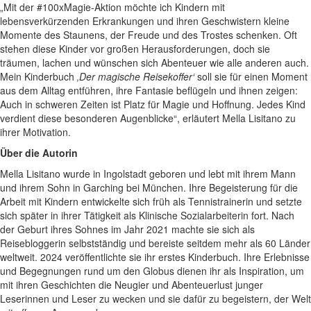
„Mit der #100xMagie-Aktion möchte ich Kindern mit
lebensverkürzenden Erkrankungen und ihren Geschwistern kleine
Momente des Staunens, der Freude und des Trostes schenken. Oft
stehen diese Kinder vor großen Herausforderungen, doch sie
träumen, lachen und wünschen sich Abenteuer wie alle anderen auch.
Mein Kinderbuch
‚Der magische Reisekoffer‘
soll sie für einen Moment
aus dem Alltag entführen, ihre Fantasie beflügeln und ihnen zeigen:
Auch in schweren Zeiten ist Platz für Magie und Hoffnung. Jedes Kind
verdient diese besonderen Augenblicke“, erläutert Mella Lisitano zu
ihrer Motivation.
Über die Autorin
Mella Lisitano wurde in Ingolstadt geboren und lebt mit ihrem Mann
und ihrem Sohn in Garching bei München. Ihre Begeisterung für die
Arbeit mit Kindern entwickelte sich früh als Tennistrainerin und setzte
sich später in ihrer Tätigkeit als Klinische Sozialarbeiterin fort. Nach
der Geburt ihres Sohnes im Jahr 2021 machte sie sich als
Reisebloggerin selbstständig und bereiste seitdem mehr als 60 Länder
weltweit. 2024 veröffentlichte sie ihr erstes Kinderbuch. Ihre Erlebnisse
und Begegnungen rund um den Globus dienen ihr als Inspiration, um
mit ihren Geschichten die Neugier und Abenteuerlust junger
Leserinnen und Leser zu wecken und sie dafür zu begeistern, der Welt