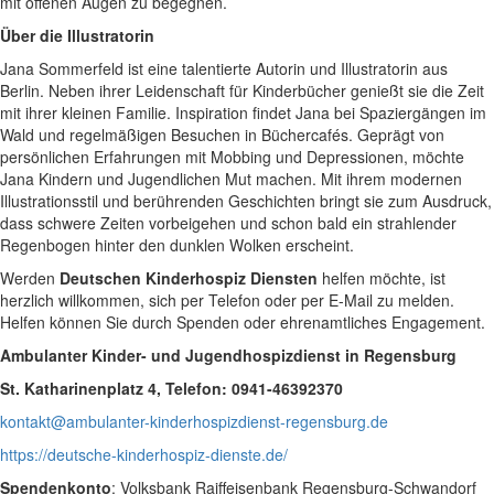
mit offenen Augen zu begegnen.
Über die Illustratorin
Jana Sommerfeld ist eine talentierte Autorin und Illustratorin aus
Berlin. Neben ihrer Leidenschaft für Kinderbücher genießt sie die Zeit
mit ihrer kleinen Familie. Inspiration findet Jana bei Spaziergängen im
Wald und regelmäßigen Besuchen in Büchercafés. Geprägt von
persönlichen Erfahrungen mit Mobbing und Depressionen, möchte
Jana Kindern und Jugendlichen Mut machen. Mit ihrem modernen
Illustrationsstil und berührenden Geschichten bringt sie zum Ausdruck,
dass schwere Zeiten vorbeigehen und schon bald ein strahlender
Regenbogen hinter den dunklen Wolken erscheint.
Wer
den
Deutschen Kinderhospiz Diensten
helfen möchte, ist
herzlich willkommen, sich per Telefon oder per E-Mail zu melden.
Helfen können Sie durch Spenden oder ehrenamtliches Engagement.
Ambulanter Kinder- und Jugendhospizdienst in Regensburg
St. Katharinenplatz 4, Telefon: 0941-46392370
kontakt@ambulanter-kinderhospizdienst-regensburg.de
https://deutsche-kinderhospiz-dienste.de/
Spendenkonto
: Volksbank Raiffeisenbank Regensburg-Schwandorf