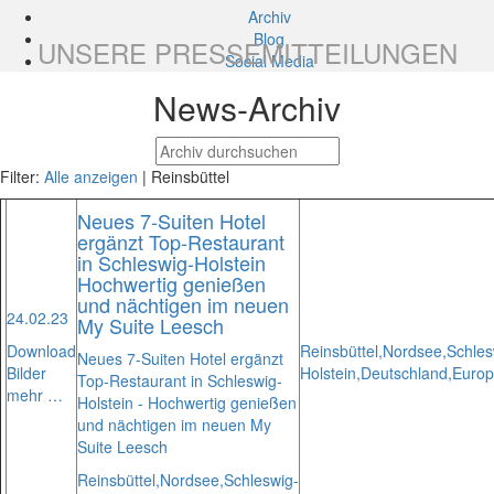
Archiv
Blog
UNSERE PRESSEMITTEILUNGEN
Social Media
News-Archiv
Filter:
Alle anzeigen
| Reinsbüttel
Neues 7-Suiten Hotel
ergänzt Top-Restaurant
in Schleswig-Holstein
Hochwertig genießen
und nächtigen im neuen
24.02.23
My Suite Leesch
Download
Reinsbüttel,
Nordsee,
Schles
Neues 7-Suiten Hotel ergänzt
Bilder
Holstein,
Deutschland,
Euro
Top-Restaurant in Schleswig-
mehr …
Holstein - Hochwertig genießen
und nächtigen im neuen My
Suite Leesch
Reinsbüttel,
Nordsee,
Schleswig-