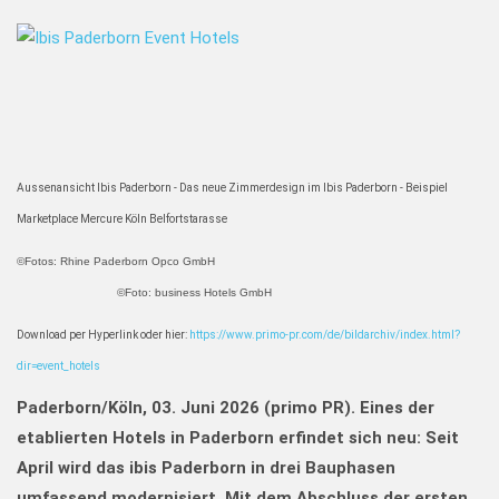
Aussenansicht Ibis Paderborn - Das neue Zimmerdesign im Ibis Paderborn - Beispiel
Marketplace Mercure Köln Belfortstarasse
©Fotos: Rhine Paderborn Opco GmbH
©Foto: business Hotels GmbH
Download per Hyperlink oder hier:
https://www.primo-pr.com/de/bildarchiv/index.html?
dir=event_hotels
Paderborn/Köln,
03. Juni 2026 (primo PR).
Eines der
etablierten Hotels in Paderborn erfindet sich neu: Seit
April wird das ibis Paderborn in drei Bauphasen
umfassend modernisiert. Mit dem Abschluss der ersten