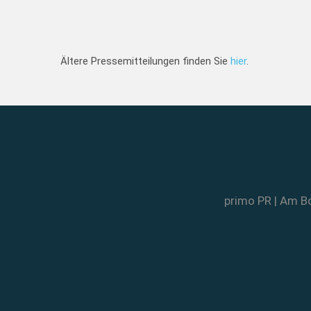
Ältere Pressemitteilungen finden Sie
hier
.
primo PR | Am Bo