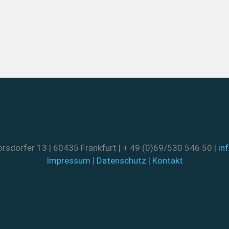
rsdorfer 13 | 60435 Frankfurt | + 49 (0)69/530 546 50 |
in
Impressum
|
Datenschutz
|
Kontakt
FACEBOOK
TWITTER
PINTEREST
INSTAGRAM