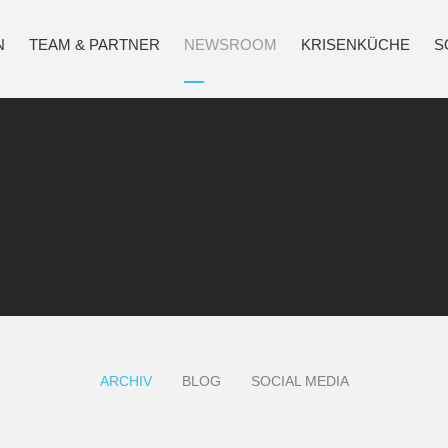
mrumfreihochdrei-ausgabe-14-oktober-2024/full-view.html
N
TEAM & PARTNER
NEWSROOM
KRISENKÜCHE
S
ARCHIV
BLOG
SOCIAL MEDIA