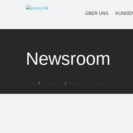
https://www.flipsnack.com/freihochdrei/online-mag-a
ÜBER UNS
KUNDE
Newsroom
HOME
NEWSROOM
PRESSEMITTEILUNGEN