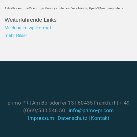
Aktuelles Youtube-Video: https://www.youtube.com/watch?v=OwjfGpkJPtQ&feature=youtu.be
Weiterführende Links
Meldung im zip-Format
mehr Bilder
primo PR | Am Borsdorfer 13 | 60435 Frankfurt | + 49
(0)69/530 546 50 |
info@primo-pr.com
Impressum
|
Datenschutz
|
Kontakt