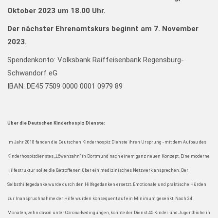
Oktober 2023 um 18.00 Uhr.
Der nächster Ehrenamtskurs beginnt am 7. November
2023.
Spendenkonto: Volksbank Raiffeisenbank Regensburg-
Schwandorf eG
IBAN: DE45 7509 0000 0001 0979 89
Über die Deutschen Kinderhospiz Dienste:
Im Jahr 2018 fanden die Deutschen Kinderhospiz Dienste ihren Ursprung - mit dem Aufbau des
Kinderhospizdienstes „Löwenzahn“ in Dortmund nach einem ganz neuen Konzept. Eine moderne
Hilfestruktur sollte die Betroffenen über ein medizinisches Netzwerk ansprechen. Der
Selbsthilfegedanke wurde durch den Hilfegedanken ersetzt. Emotionale und praktische Hürden
zur Inanspruchnahme der Hilfe wurden konsequent auf ein Minimum gesenkt. Nach 24
Monaten, zehn davon unter Corona-Bedingungen, konnte der Dienst 45 Kinder und Jugendliche in