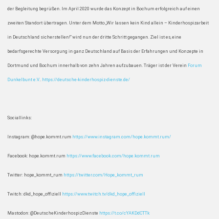
der Begleitung begrüßen. Im April 2020 wurde das Konzept in Bochum erfolgreich auf einen
zweiten Standort übertragen. Unter dem Motto „Wir lassen kein Kind allein – Kinderhospizarbeit
in Deutschland sicherstellen!“ wird nun der dritte Schritt gegangen. Ziel ist es, eine
bedarfsgerechte Versorgung in ganz Deutschland auf Basis der Erfahrungen und Konzepte in
Dortmund und Bochum innerhalb von zehn Jahren aufzubauen. Träger ist der Verein
Forum
Dunkelbunt e.V.
.
https://deutsche-kinderhospiz-dienste.de/
Sociallinks:
Instagram: @hope.kommt.rum
https://www.instagram.com/hope.kommt.rum/
Facebook: hope.kommt.rum
https://www.facebook.com/hope.kommt.rum
Twitter: hope_kommt_rum
https://twitter.com/Hope_kommt_rum
Twitch: dkd_hope_offiziell
https://www.twitch.tv/dkd_hope_offiziell
Mastodon: @DeutscheKinderhospizDienste
https://t.co/cYAKDdCTTk