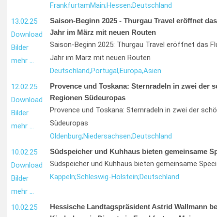
Frankfurt
am
Main;
Hessen;
Deutschland
Saison-Beginn 2025 - Thurgau Travel eröffnet das
13.02.25
Jahr im März mit neuen Routen
Download
Saison-Beginn 2025: Thurgau Travel eröffnet das Fl
Bilder
Jahr im März mit neuen Routen
mehr …
Deutschland,
Portugal,
Europa,
Asien
Provence und Toskana: Sternradeln in zwei der 
12.02.25
Regionen Südeuropas
Download
Provence und Toskana: Sternradeln in zwei der sch
Bilder
Südeuropas
mehr …
Oldenburg;
Niedersachsen;
Deutschland
Südspeicher und Kuhhaus bieten gemeinsame Sp
10.02.25
Südspeicher und Kuhhaus bieten gemeinsame Speci
Download
Kappeln;
Schleswig-Holstein;
Deutschland
Bilder
mehr …
Hessische Landtagspräsident Astrid Wallmann b
10.02.25