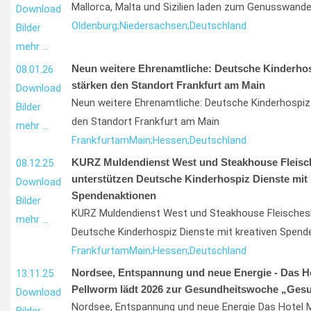
Mallorca, Malta und Sizilien laden zum Genusswande
Download
Oldenburg;
Niedersachsen;
Deutschland
Bilder
mehr …
Neun weitere Ehrenamtliche: Deutsche Kinderhos
08.01.26
stärken den Standort Frankfurt am Main
Download
Neun weitere Ehrenamtliche: Deutsche Kinderhospiz
Bilder
den Standort Frankfurt am Main
mehr …
Frankfurt
am
Main;
Hessen;
Deutschland
KURZ Muldendienst West und Steakhouse Fleisc
08.12.25
unterstützen Deutsche Kinderhospiz Dienste mit 
Download
Spendenaktionen
Bilder
KURZ Muldendienst West und Steakhouse Fleischesl
mehr …
Deutsche Kinderhospiz Dienste mit kreativen Spend
Frankfurt
am
Main;
Hessen;
Deutschland
Nordsee, Entspannung und neue Energie - Das Ho
13.11.25
Pellworm lädt 2026 zur Gesundheitswoche „Ges
Download
Nordsee, Entspannung und neue Energie Das Hotel 