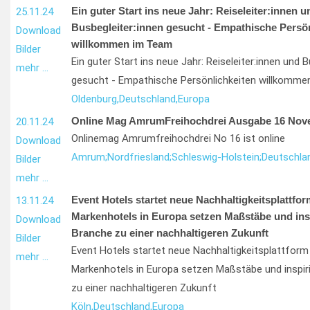
Ein guter Start ins neue Jahr: Reiseleiter:innen u
25.11.24
Busbegleiter:innen gesucht - Empathische Persön
Download
willkommen im Team
Bilder
Ein guter Start ins neue Jahr: Reiseleiter:innen und B
mehr …
gesucht - Empathische Persönlichkeiten willkomm
Oldenburg,
Deutschland,
Europa
Online Mag AmrumFreihochdrei Ausgabe 16 Nov
20.11.24
Onlinemag Amrumfreihochdrei No 16 ist online
Download
Amrum;
Nordfriesland;
Schleswig-Holstein;
Deutschla
Bilder
mehr …
Event Hotels startet neue Nachhaltigkeitsplattfo
13.11.24
Markenhotels in Europa setzen Maßstäbe und insp
Download
Branche zu einer nachhaltigeren Zukunft
Bilder
Event Hotels startet neue Nachhaltigkeitsplattform
mehr …
Markenhotels in Europa setzen Maßstäbe und inspiri
zu einer nachhaltigeren Zukunft
Köln,
Deutschland,
Europa