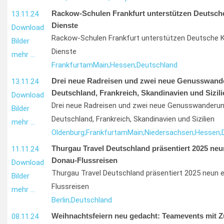
Rackow-Schulen Frankfurt unterstützen Deutsch
13.11.24
Dienste
Download
Rackow-Schulen Frankfurt unterstützen Deutsche K
Bilder
Dienste
mehr …
Frankfurt
am
Main;
Hessen;
Deutschland
Drei neue Radreisen und zwei neue Genusswand
13.11.24
Deutschland, Frankreich, Skandinavien und Sizili
Download
Drei neue Radreisen und zwei neue Genusswanderun
Bilder
Deutschland, Frankreich, Skandinavien und Sizilien
mehr …
Oldenburg;
Frankfurt
am
Main;
Niedersachsen;
Hessen;
Thurgau Travel Deutschland präsentiert 2025 neu
11.11.24
Donau-Flussreisen
Download
Thurgau Travel Deutschland präsentiert 2025 neun e
Bilder
Flussreisen
mehr …
Berlin;
Deutschland
Weihnachtsfeiern neu gedacht: Teamevents mit Z
08.11.24