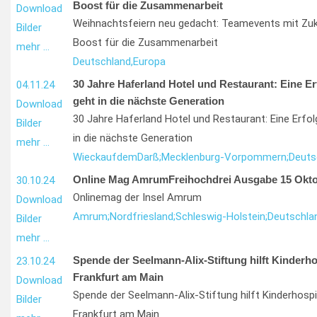
Boost für die Zusammenarbeit
Download
Weihnachtsfeiern neu gedacht: Teamevents mit Zuk
Bilder
Boost für die Zusammenarbeit
mehr …
Deutschland,
Europa
30 Jahre Haferland Hotel und Restaurant: Eine E
04.11.24
geht in die nächste Generation
Download
30 Jahre Haferland Hotel und Restaurant: Eine Erfo
Bilder
in die nächste Generation
mehr …
Wieck
auf
dem
Darß;
Mecklenburg-Vorpommern;
Deuts
Online Mag AmrumFreihochdrei Ausgabe 15 Okto
30.10.24
Onlinemag der Insel Amrum
Download
Amrum;
Nordfriesland;
Schleswig-Holstein;
Deutschla
Bilder
mehr …
Spende der Seelmann-Alix-Stiftung hilft Kinderho
23.10.24
Frankfurt am Main
Download
Spende der Seelmann-Alix-Stiftung hilft Kinderhospi
Bilder
Frankfurt am Main