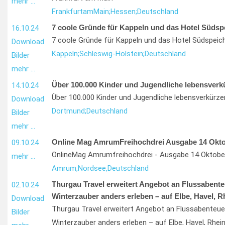
mehr …
Frankfurt
am
Main;
Hessen;
Deutschland
7 coole Gründe für Kappeln und das Hotel Südsp
16.10.24
7 coole Gründe für Kappeln und das Hotel Südspeic
Download
Kappeln;
Schleswig-Holstein;
Deutschland
Bilder
mehr …
Über 100.000 Kinder und Jugendliche lebensverk
14.10.24
Über 100.000 Kinder und Jugendliche lebensverkürze
Download
Dortmund;
Deutschland
Bilder
mehr …
Online Mag AmrumFreihochdrei Ausgabe 14 Okto
09.10.24
OnlineMag Amrumfreihochdrei - Ausgabe 14 Oktobe
mehr …
Amrum,
Nordsee,
Deutschland
Thurgau Travel erweitert Angebot an Flussabente
02.10.24
Winterzauber anders erleben – auf Elbe, Havel, 
Download
Thurgau Travel erweitert Angebot an Flussabenteue
Bilder
Winterzauber anders erleben – auf Elbe, Havel, Rhei