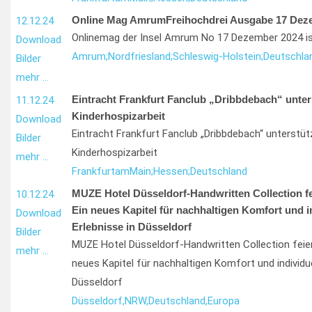
Online Mag AmrumFreihochdrei Ausgabe 17 Dez
12.12.24
Onlinemag der Insel Amrum No 17 Dezember 2024 is
Download
Amrum;
Nordfriesland;
Schleswig-Holstein;
Deutschla
Bilder
mehr …
Eintracht Frankfurt Fanclub „Dribbdebach“ unter
11.12.24
Kinderhospizarbeit
Download
Eintracht Frankfurt Fanclub „Dribbdebach“ unterstüt
Bilder
Kinderhospizarbeit
mehr …
Frankfurt
am
Main;
Hessen;
Deutschland
MUZE Hotel Düsseldorf-Handwritten Collection f
10.12.24
Ein neues Kapitel für nachhaltigen Komfort und i
Download
Erlebnisse in Düsseldorf
Bilder
MUZE Hotel Düsseldorf-Handwritten Collection feier
mehr …
neues Kapitel für nachhaltigen Komfort und individue
Düsseldorf
Düsseldorf,
NRW,
Deutschland,
Europa