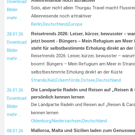
Alleinreisende noch attraktiver
Download
Solo, aber nicht allein Thurgau Travel macht Flussre
Bilder
Alleinreisende noch attraktiver
mehr …
Berlin,
Deutschland,
Europa
Reisetrends 2026: Leiser, kürzer, bewusster – wa
28.01.26
jetzt boomt - Büngers – Mein Refugium am Meer i
Download
steht für selbstbestimmte Erholung direkt an der
Bilder
Reisetrends 2026: Leiser, kürzer, bewusster – warum
mehr …
boomt: Büngers – Mein Refugium am Meer in Strande 
selbstbestimmte Erholung direkt an der Küste
Strande,
Kiel,
Eckernförde,
Ostsee,
Deutschland
Die Landpartie Radeln und Reisen auf „Reisen &
26.01.26
persönlich kennen lernen
Download
Die Landpartie Radeln und Reisen auf „Reisen & Cara
Bilder
kennen lernen
mehr …
Oldenburg;
Niedersachsen;
Deutschland
Mallorca, Malta und Sizilien laden zum Genussw
08.01.26