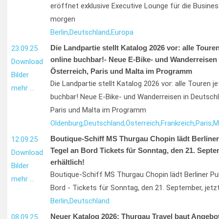
eröffnet exklusive Executive Lounge für die Busine
morgen
Berlin,
Deutschland,
Europa
Die Landpartie stellt Katalog 2026 vor: alle Toure
23.09.25
online buchbar!- Neue E-Bike- und Wanderreisen 
Download
Österreich, Paris und Malta im Programm
Bilder
Die Landpartie stellt Katalog 2026 vor: alle Touren j
mehr …
buchbar! Neue E-Bike- und Wanderreisen in Deutschl
Paris und Malta im Programm
Oldenburg,
Deutschland,
Österreich,
Frankreich,
Paris,
M
Boutique-Schiff MS Thurgau Chopin lädt Berliner
12.09.25
Tegel an Bord Tickets für Sonntag, den 21. Septem
Download
erhältlich!
Bilder
Boutique-Schiff MS Thurgau Chopin lädt Berliner Pu
mehr …
Bord - Tickets für Sonntag, den 21. September, jetzt 
Berlin,
Deutschland
Neuer Katalog 2026: Thurgau Travel baut Angebot
08.09.25