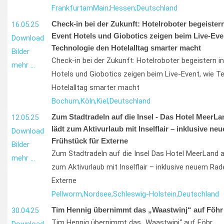
Frankfurt
am
Main;
Hessen;
Deutschland
Check-in bei der Zukunft: Hotelroboter begeister
16.05.25
Event Hotels und Giobotics zeigen beim Live-Eve
Download
Technologie den Hotelalltag smarter macht
Bilder
Check-in bei der Zukunft: Hotelroboter begeistern 
mehr …
Hotels und Giobotics zeigen beim Live-Event, wie T
Hotelalltag smarter macht
Bochum,
Köln,
Kiel,
Deutschland
Zum Stadtradeln auf die Insel - Das Hotel MeerL
12.05.25
lädt zum Aktivurlaub mit Inselflair – inklusive ne
Download
Frühstück für Externe
Bilder
Zum Stadtradeln auf die Insel Das Hotel MeerLand a
mehr …
zum Aktivurlaub mit Inselflair – inklusive neuem Rad
Externe
Pellworm,
Nordsee,
Schleswig-Holstein,
Deutschland
Tim Hennig übernimmt das „Waastwinj“ auf Föhr
30.04.25
Tim Hennig übernimmt das „Waastwinj“ auf Föhr