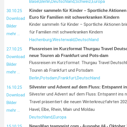
Basel,
Berlin,
Deutschland,
Schweiz,
Europa
Kinder sammeln für Kinder – Sportliche Aktionen
30.10.25
Euro für Familien mit schwerkranken Kindern
Download
Kinder sammeln für Kinder – Sportliche Aktionen bri
Bilder
für Familien mit schwerkranken Kindern
mehr …
Hachenburg;
Westerwald;
Deutschland
Flussreisen im Kurzformat Thurgau Travel Deutsc
27.10.25
neue Touren ab Frankfurt und Pots-dam
Download
Flussreisen im Kurzformat: Thurgau Travel Deutschl
Bilder
Touren ab Frankfurt und Potsdam
mehr …
Berlin,
Potsdam,
Frankfurt,
Deutschland
Silvester und Advent auf dem Fluss: Entspannt i
16.10.25
Silvester und Advent auf dem Fluss: Entspannt ins 
Download
Travel präsentiert die neuen Winterkreuzfahrten 20
Bilder
Havel, Elbe, Rhein, Main und Moldau
mehr …
Deutschland,
Europa
NewsMag teamgeist.com - Ausgabe #4 - Oktober 
15.10.25