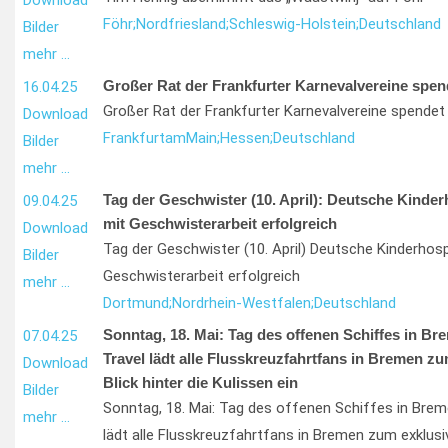
Download
Föhr;
Nordfriesland;
Schleswig-Holstein;
Deutschland
Bilder
mehr …
Großer Rat der Frankfurter Karnevalvereine spen
16.04.25
Großer Rat der Frankfurter Karnevalvereine spendet
Download
Frankfurt
am
Main;
Hessen;
Deutschland
Bilder
mehr …
Tag der Geschwister (10. April): Deutsche Kinder
09.04.25
mit Geschwisterarbeit erfolgreich
Download
Tag der Geschwister (10. April) Deutsche Kinderhosp
Bilder
Geschwisterarbeit erfolgreich
mehr …
Dortmund;
Nordrhein-Westfalen;
Deutschland
Sonntag, 18. Mai: Tag des offenen Schiffes in Br
07.04.25
Travel lädt alle Flusskreuzfahrtfans in Bremen z
Download
Blick hinter die Kulissen ein
Bilder
Sonntag, 18. Mai: Tag des offenen Schiffes in Bre
mehr …
lädt alle Flusskreuzfahrtfans in Bremen zum exklusiv