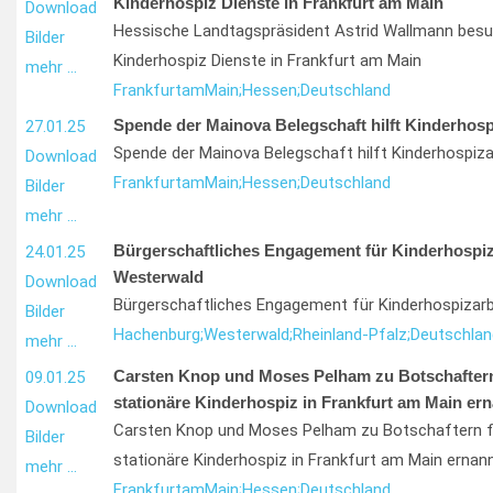
Kinderhospiz Dienste in Frankfurt am Main
Download
Hessische Landtagspräsident Astrid Wallmann bes
Bilder
Kinderhospiz Dienste in Frankfurt am Main
mehr …
Frankfurt
am
Main;
Hessen;
Deutschland
Spende der Mainova Belegschaft hilft Kinderhosp
27.01.25
Spende der Mainova Belegschaft hilft Kinderhospiza
Download
Frankfurt
am
Main;
Hessen;
Deutschland
Bilder
mehr …
Bürgerschaftliches Engagement für Kinderhospiz
24.01.25
Westerwald
Download
Bürgerschaftliches Engagement für Kinderhospizar
Bilder
Hachenburg;
Westerwald;
Rheinland-Pfalz;
Deutschlan
mehr …
Carsten Knop und Moses Pelham zu Botschaftern
09.01.25
stationäre Kinderhospiz in Frankfurt am Main er
Download
Carsten Knop und Moses Pelham zu Botschaftern f
Bilder
stationäre Kinderhospiz in Frankfurt am Main ernan
mehr …
Frankfurt
am
Main;
Hessen;
Deutschland