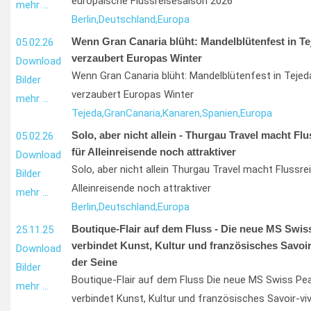
europäische Flussreisesaison 2026
mehr …
Berlin,
Deutschland,
Europa
Wenn Gran Canaria blüht: Mandelblütenfest in Te
05.02.26
verzaubert Europas Winter
Download
Wenn Gran Canaria blüht: Mandelblütenfest in Tejed
Bilder
verzaubert Europas Winter
mehr …
Tejeda,
Gran
Canaria,
Kanaren,
Spanien,
Europa
Solo, aber nicht allein - Thurgau Travel macht Fl
05.02.26
für Alleinreisende noch attraktiver
Download
Solo, aber nicht allein Thurgau Travel macht Flussre
Bilder
Alleinreisende noch attraktiver
mehr …
Berlin,
Deutschland,
Europa
Boutique-Flair auf dem Fluss - Die neue MS Swis
25.11.25
verbindet Kunst, Kultur und französisches Savoir
Download
der Seine
Bilder
Boutique-Flair auf dem Fluss Die neue MS Swiss Pea
mehr …
verbindet Kunst, Kultur und französisches Savoir-viv