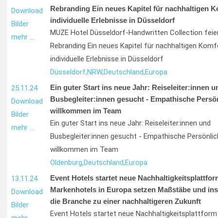
Rebranding Ein neues Kapitel für nachhaltigen K
Download
individuelle Erlebnisse in Düsseldorf
Bilder
MUZE Hotel Düsseldorf-Handwritten Collection feie
mehr …
Rebranding Ein neues Kapitel für nachhaltigen Komf
individuelle Erlebnisse in Düsseldorf
Düsseldorf,
NRW,
Deutschland,
Europa
Ein guter Start ins neue Jahr: Reiseleiter:innen u
25.11.24
Busbegleiter:innen gesucht - Empathische Persön
Download
willkommen im Team
Bilder
Ein guter Start ins neue Jahr: Reiseleiter:innen und
mehr …
Busbegleiter:innen gesucht - Empathische Persönlic
willkommen im Team
Oldenburg,
Deutschland,
Europa
Event Hotels startet neue Nachhaltigkeitsplattfo
13.11.24
Markenhotels in Europa setzen Maßstäbe und ins
Download
die Branche zu einer nachhaltigeren Zukunft
Bilder
Event Hotels startet neue Nachhaltigkeitsplattform