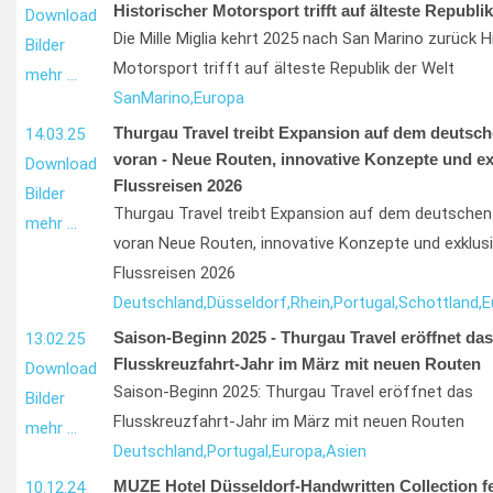
Historischer Motorsport trifft auf älteste Republi
Download
Die Mille Miglia kehrt 2025 nach San Marino zurück H
Bilder
Motorsport trifft auf älteste Republik der Welt
mehr …
San
Marino,
Europa
Thurgau Travel treibt Expansion auf dem deutsc
14.03.25
voran - Neue Routen, innovative Konzepte und ex
Download
Flussreisen 2026
Bilder
Thurgau Travel treibt Expansion auf dem deutschen
mehr …
voran Neue Routen, innovative Konzepte und exklus
Flussreisen 2026
Deutschland,
Düsseldorf,
Rhein,
Portugal,
Schottland,
E
Saison-Beginn 2025 - Thurgau Travel eröffnet das
13.02.25
Flusskreuzfahrt-Jahr im März mit neuen Routen
Download
Saison-Beginn 2025: Thurgau Travel eröffnet das
Bilder
Flusskreuzfahrt-Jahr im März mit neuen Routen
mehr …
Deutschland,
Portugal,
Europa,
Asien
MUZE Hotel Düsseldorf-Handwritten Collection fe
10.12.24