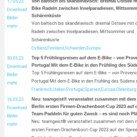
Von baltisch bis skandinavisch: dreimal Ostsee m
17.05.23
Bike Radeln zwischen Inselparadiesen, Mittsom
Download
Schärenküste
Bilder
Von baltisch bis skandinavisch: dreimal Ostsee mit 
mehr …
Radeln zwischen Inselparadiesen, Mittsommer und
Schärenküste
Estland,
Finnland,
Schweden,
Europa
Top 5 Frühlingsreisen auf dem E-Bike – von Prov
30.03.23
Portugal Mit dem E-Bike in den Frühling des Süd
Download
Top 5 Frühlingsreisen auf dem E-Bike – von Provenc
Bilder
Portugal Mit dem E-Bike in den Frühling des Südens 
mehr …
Frankreich,
Italien,
Portugal,
Spanien,
Europa,
Oldenburg
Neu: teamgeist® veranstaltet zusammen mit de
16.03.23
Berlin ersten Firmen-Drachenboot-Cup 2023 auf d
Download
Team-Paddeln für guten Zweck – es sind noch Plät
Bilder
Neu: teamgeist® veranstaltet zusammen mit dem n
mehr …
ersten Firmen-Drachenboot-Cup 2023 auf der Spre