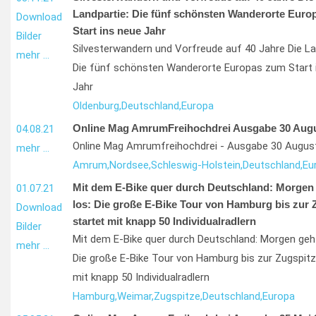
Landpartie: Die fünf schönsten Wanderorte Euro
Download
Start ins neue Jahr
Bilder
Silvesterwandern und Vorfreude auf 40 Jahre Die La
mehr …
Die fünf schönsten Wanderorte Europas zum Start 
Jahr
Oldenburg,
Deutschland,
Europa
Online Mag AmrumFreihochdrei Ausgabe 30 Augu
04.08.21
Online Mag Amrumfreihochdrei - Ausgabe 30 Augus
mehr …
Amrum,
Nordsee,
Schleswig-Holstein,
Deutschland,
Eu
Mit dem E-Bike quer durch Deutschland: Morgen 
01.07.21
los: Die große E-Bike Tour von Hamburg bis zur 
Download
startet mit knapp 50 Individualradlern
Bilder
Mit dem E-Bike quer durch Deutschland: Morgen geht
mehr …
Die große E-Bike Tour von Hamburg bis zur Zugspitz
mit knapp 50 Individualradlern
Hamburg,
Weimar,
Zugspitze,
Deutschland,
Europa