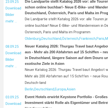
Die Landpartie stellt Katalog 2026 vor: alle Touren
23.09.25
schon online buchbar!- Neue E-Bike- und Wander
Download
Deutschland, Österreich, Paris und Malta im Pr
Bilder
Die Landpartie stellt Katalog 2026 vor: alle Touren j
mehr …
online buchbar! Neue E-Bike- und Wanderreisen in D
Österreich, Paris und Malta im Programm
Oldenburg,
Deutschland,
Österreich,
Frankreich,
Paris,
M
Neuer Katalog 2026: Thurgau Travel baut Angebot
08.09.25
aus - Mehr als 200 Abfahrten auf 15 Schiffen – n
Download
in Deutschland, längere Saison auf dem Douro u
Bilder
exotische Ziele in Asien
mehr …
Neuer Katalog 2026: Thurgau Travel baut Angebot w
Mehr als 200 Abfahrten auf 15 Schiffen – neue Rou
Deutsch-land
Berlin,
Deutschland,
Europa,
Asien
Event Hotels erwirbt Keystone Portfolio - Großes
03.09.25
Investment stärkt Rolle als Eigentümer und Betre
Download