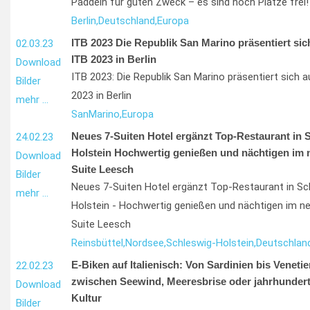
Paddeln für guten Zweck – es sind noch Plätze frei!
Berlin,
Deutschland,
Europa
ITB 2023 Die Republik San Marino präsentiert sic
02.03.23
ITB 2023 in Berlin
Download
ITB 2023: Die Republik San Marino präsentiert sich a
Bilder
2023 in Berlin
mehr …
San
Marino,
Europa
Neues 7-Suiten Hotel ergänzt Top-Restaurant in 
24.02.23
Holstein Hochwertig genießen und nächtigen im
Download
Suite Leesch
Bilder
Neues 7-Suiten Hotel ergänzt Top-Restaurant in Sc
mehr …
Holstein - Hochwertig genießen und nächtigen im n
Suite Leesch
Reinsbüttel,
Nordsee,
Schleswig-Holstein,
Deutschland
E-Biken auf Italienisch: Von Sardinien bis Veneti
22.02.23
zwischen Seewind, Meeresbrise oder jahrhundert
Download
Kultur
Bilder