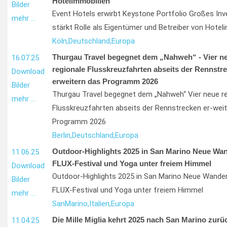
Hotelimmobilien
Bilder
Event Hotels erwirbt Keystone Portfolio Großes In
mehr …
stärkt Rolle als Eigentümer und Betreiber von Hotel
Köln,
Deutschland,
Europa
Thurgau Travel begegnet dem „Nahweh“ - Vier n
16.07.25
regionale Flusskreuzfahrten abseits der Rennstr
Download
erweitern das Programm 2026
Bilder
Thurgau Travel begegnet dem „Nahweh“ Vier neue re
mehr …
Flusskreuzfahrten abseits der Rennstrecken er-wei
Programm 2026
Berlin,
Deutschland,
Europa
Outdoor-Highlights 2025 in San Marino Neue Wan
11.06.25
FLUX-Festival und Yoga unter freiem Himmel
Download
Outdoor-Highlights 2025 in San Marino Neue Wander
Bilder
FLUX-Festival und Yoga unter freiem Himmel
mehr …
San
Marino,
Italien,
Europa
Die Mille Miglia kehrt 2025 nach San Marino zurüc
11.04.25