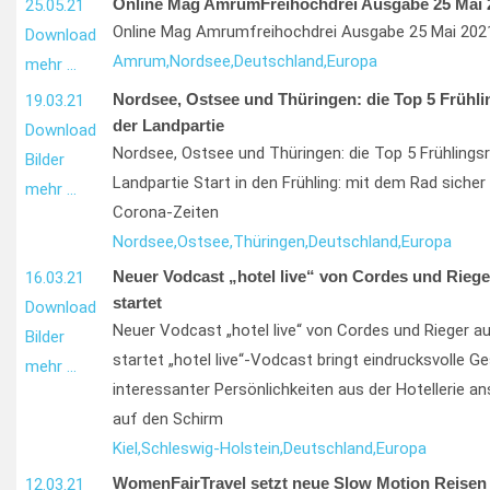
Online Mag AmrumFreihochdrei Ausgabe 25 Mai 
25.05.21
Online Mag Amrumfreihochdrei Ausgabe 25 Mai 202
Download
Amrum,
Nordsee,
Deutschland,
Europa
mehr …
Nordsee, Ostsee und Thüringen: die Top 5 Frühli
19.03.21
der Landpartie
Download
Nordsee, Ostsee und Thüringen: die Top 5 Frühlingsr
Bilder
Landpartie Start in den Frühling: mit dem Rad sicher 
mehr …
Corona-Zeiten
Nordsee,
Ostsee,
Thüringen,
Deutschland,
Europa
Neuer Vodcast „hotel live“ von Cordes und Riege
16.03.21
startet
Download
Neuer Vodcast „hotel live“ von Cordes und Rieger au
Bilder
startet „hotel live“-Vodcast bringt eindrucksvolle G
mehr …
interessanter Persönlichkeiten aus der Hotellerie an
auf den Schirm
Kiel,
Schleswig-Holstein,
Deutschland,
Europa
WomenFairTravel setzt neue Slow Motion Reisen
12.03.21