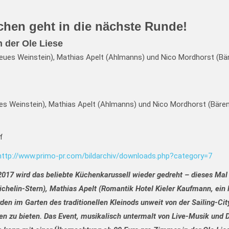
chen geht in die nächste Runde!
n der Ole Liese
ues Weinstein), Mathias Apelt (Ahlmanns) und Nico Mordhorst (Bären
f
http://www.primo-pr.com/bildarchiv/downloads.php?category=7
017 wird das beliebte Küchenkarussell wieder gedreht – dieses Mal i
Michelin-Stern), Mathias Apelt (Romantik Hotel Kieler Kaufmann, ei
den im Garten des traditionellen Kleinods unweit von der Sailing-Ci
n zu bieten.
Das Event, musikalisch untermalt von Live-Musik und D