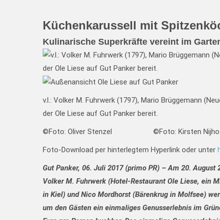
Küchenkarussell mit Spitzenkö
Kulinarische Superkräfte vereint im Garte
v.l.: Volker M. Fuhrwerk (1797), Mario Brüggemann (Ne
der Ole Liese auf Gut Panker bereit.
©Foto: Oliver Stenzel ©Foto: Kirsten Nijho
Foto-Download per hinterlegtem Hyperlink oder unter
Gut Panker, 06. Juli 2017 (primo PR) – Am 20. August 2
Volker M. Fuhrwerk (Hotel-Restaurant Ole Liese, ein 
in Kiel) und Nico Mordhorst (Bärenkrug in Molfsee) wer
um den Gästen ein einmaliges Genusserlebnis im Grüne