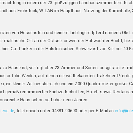
Übernachtung in einem der 23 großzügigen Landhauszimmer bereits a
, Landhaus-Frühstück, W-LAN im Haupthaus, Nutzung der Kaminhalle,
rsten von Hessenstein und seinem Lieblingsreitpferd namens Ole Li
Der malerische Ort an der Ostsee, unweit der Hohwachter Bucht, biet
hier. Gut Panker in der Holsteinischen Schweiz ist von Kiel nur 40
ick zu Hause ist, verfügt über 23 Zimmer und Suiten, ausgestattet 
s auf die Weiden, auf denen die weltbekannten Trakehner-Pferde g
7), ein kleiner Wellnessbereich und ein 2.000 Quadratmeter großer 
ört gemäß renommierten Fachzeitschriften, Hotel- sowie Restaurant
ionsreiche Haus schon seit über neun Jahren.
iese.de
, telefonisch unter 04381-90690 oder per E-Mail an
info@ole