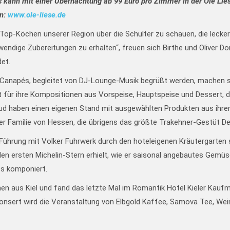
s kann mit einer Übernachtung ab 99 Euro pro Zimmer in der Ole Lie
en:
www.ole-liese.de
 Top-Köchen unserer Region über die Schulter zu schauen, die lecke
ndige Zubereitungen zu erhalten“, freuen sich Birthe und Oliver D
det.
Canapés, begleitet von DJ-Lounge-Musik begrüßt werden, machen sich
ür ihre Kompositionen aus Vorspeise, Hauptspeise und Dessert, di
d haben einen eigenen Stand mit ausgewählten Produkten aus ihrem 
er Familie von Hessen, die übrigens das größte Trakehner-Gestüt De
hrung mit Volker Fuhrwerk durch den hoteleigenen Kräutergarten stat
er den ersten Michelin-Stern erhielt, wie er saisonal angebautes Ge
ss komponiert.
en aus Kiel und fand das letzte Mal im Romantik Hotel Kieler Kaufma
onsert wird die Veranstaltung von Elbgold Kaffee, Samova Tee, W