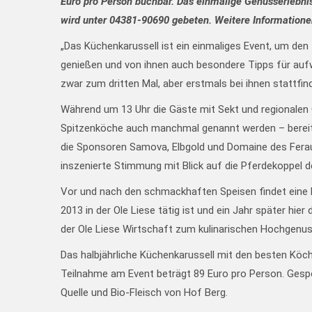
Euro pro Person buchbar. Das einmalige Genusserlebni
wird unter 04381-90690 gebeten. Weitere Information
„Das Küchenkarussell ist ein einmaliges Event, um den
genießen und von ihnen auch besondere Tipps für aufwe
zwar zum dritten Mal, aber erstmals bei ihnen stattfin
Während um 13 Uhr die Gäste mit Sekt und regionalen 
Spitzenköche auch manchmal genannt werden – bereit f
die Sponsoren Samova, Elbgold und Domaine des Ferau
inszenierte Stimmung mit Blick auf die Pferdekoppel d
Vor und nach den schmackhaften Speisen findet eine Fü
2013 in der Ole Liese tätig ist und ein Jahr später hi
der Ole Liese Wirtschaft zum kulinarischen Hochgenu
Das halbjährliche Küchenkarussell mit den besten Köch
Teilnahme am Event beträgt 89 Euro pro Person. Gesp
Quelle und Bio-Fleisch von Hof Berg.