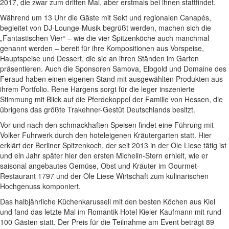
2017, die zwar zum dritten Mal, aber erstmals bei ihnen stattfindet.
Während um 13 Uhr die Gäste mit Sekt und regionalen Canapés,
begleitet von DJ-Lounge-Musik begrüßt werden, machen sich die
„Fantastischen Vier“ – wie die vier Spitzenköche auch manchmal
genannt werden – bereit für ihre Kompositionen aus Vorspeise,
Hauptspeise und Dessert, die sie an ihren Ständen im Garten
präsentieren. Auch die Sponsoren Samova, Elbgold und Domaine des
Feraud haben einen eigenen Stand mit ausgewählten Produkten aus
ihrem Portfolio. Rene Hargens sorgt für die leger inszenierte
Stimmung mit Blick auf die Pferdekoppel der Familie von Hessen, die
übrigens das größte Trakehner-Gestüt Deutschlands besitzt.
Vor und nach den schmackhaften Speisen findet eine Führung mit
Volker Fuhrwerk durch den hoteleigenen Kräutergarten statt. Hier
erklärt der Berliner Spitzenkoch, der seit 2013 in der Ole Liese tätig ist
und ein Jahr später hier den ersten Michelin-Stern erhielt, wie er
saisonal angebautes Gemüse, Obst und Kräuter im Gourmet-
Restaurant 1797 und der Ole Liese Wirtschaft zum kulinarischen
Hochgenuss komponiert.
Das halbjährliche Küchenkarussell mit den besten Köchen aus Kiel
und fand das letzte Mal im Romantik Hotel Kieler Kaufmann mit rund
100 Gästen statt. Der Preis für die Teilnahme am Event beträgt 89