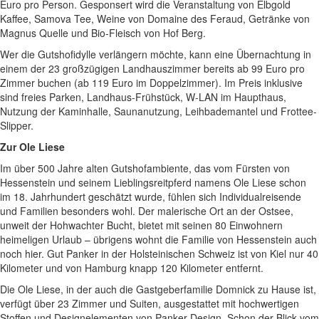
Euro pro Person. Gesponsert wird die Veranstaltung von Elbgold
Kaffee, Samova Tee, Weine von Domaine des Feraud, Getränke von
Magnus Quelle und Bio-Fleisch von Hof Berg.
Wer die Gutshofidylle verlängern möchte, kann eine Übernachtung in
einem der 23 großzügigen Landhauszimmer bereits ab 99 Euro pro
Zimmer buchen (ab 119 Euro im Doppelzimmer). Im Preis inklusive
sind freies Parken, Landhaus-Frühstück, W-LAN im Haupthaus,
Nutzung der Kaminhalle, Saunanutzung, Leihbademantel und Frottee-
Slipper.
Zur Ole Liese
Im über 500 Jahre alten Gutshofambiente, das vom Fürsten von
Hessenstein und seinem Lieblingsreitpferd namens Ole Liese schon
im 18. Jahrhundert geschätzt wurde, fühlen sich Individualreisende
und Familien besonders wohl. Der malerische Ort an der Ostsee,
unweit der Hohwachter Bucht, bietet mit seinen 80 Einwohnern
heimeligen Urlaub – übrigens wohnt die Familie von Hessenstein auch
noch hier. Gut Panker in der Holsteinischen Schweiz ist von Kiel nur 40
Kilometer und von Hamburg knapp 120 Kilometer entfernt.
Die Ole Liese, in der auch die Gastgeberfamilie Domnick zu Hause ist,
verfügt über 23 Zimmer und Suiten, ausgestattet mit hochwertigen
Stoffen und Designelementen von Panker Design. Schon der Blick vom