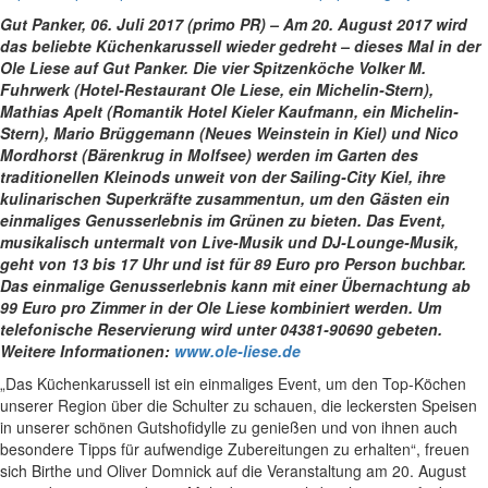
Gut Panker, 06. Juli 2017 (primo PR) – Am 20. August 2017 wird
das beliebte Küchenkarussell wieder gedreht – dieses Mal in der
Ole Liese auf Gut Panker. Die vier Spitzenköche Volker M.
Fuhrwerk (Hotel-Restaurant Ole Liese, ein Michelin-Stern),
Mathias Apelt (Romantik Hotel Kieler Kaufmann, ein Michelin-
Stern), Mario Brüggemann (Neues Weinstein in Kiel) und Nico
Mordhorst (Bärenkrug in Molfsee) werden im Garten des
traditionellen Kleinods unweit von der Sailing-City Kiel, ihre
kulinarischen Superkräfte zusammentun, um den Gästen ein
einmaliges Genusserlebnis im Grünen zu bieten.
Das Event,
musikalisch untermalt von Live-Musik und DJ-Lounge-Musik,
geht von 13 bis 17 Uhr und ist für 89 Euro pro Person buchbar.
Das einmalige Genusserlebnis kann mit einer Übernachtung ab
99 Euro pro Zimmer in der Ole Liese kombiniert werden. Um
telefonische Reservierung wird unter 04381-90690 gebeten.
Weitere Informationen:
www.ole-liese.de
„Das Küchenkarussell ist ein einmaliges Event, um den Top-Köchen
unserer Region über die Schulter zu schauen, die leckersten Speisen
in unserer schönen Gutshofidylle zu genießen und von ihnen auch
besondere Tipps für aufwendige Zubereitungen zu erhalten“, freuen
sich Birthe und Oliver Domnick auf die Veranstaltung am 20. August