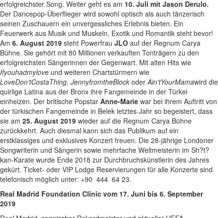
erfolgreichster Song. Weiter geht es am
10. Juli mit Jason Derulo.
Der Dancepop-Überflieger wird sowohl optisch als auch tänzerisch
seinen Zuschauern ein unvergessliches Erlebnis bieten. Ein
Feuerwerk aus Musik und Muskeln, Exotik und Romantik steht bevor!
Am
6. August 2019
steht Powerfrau
JLO
auf der Regnum Carya
Bühne. Sie gehört mit 80 Millionen verkauften Tonträgern zu den
erfolgreichsten Sängerinnen der Gegenwart. Mit alten Hits wie
If
you
had
my
love
und weiteren Chartstürmern wie
Love
Don
'
t
Cost
a
Thing
,
Jenny
from
the
Block
oder
Ain
'
t
Your
Mama
wird die
quirlige Latina aus der Bronx ihre Fangemeinde in der Türkei
einheizen. Der britische Popstar
Anne-Marie
war bei ihrem Auftritt von
der türkischen Fangemeinde in Belek letztes Jahr so begeistert, dass
sie am
25. August 2019
wieder auf die Regnum Carya Bühne
zurückkehrt. Auch diesmal kann sich das Publikum auf ein
erstklassiges und exklusives Konzert freuen. Die 28-jährige Londoner
Songwriterin und Sängerin sowie mehrfache Weltmeisterin im Sh?t?
kan-Karate wurde Ende 2018 zur Durchbruchskünstlerin des Jahres
gekürt. Ticket- oder VIP Lodge Reservierungen für alle Konzerte sind
telefonisch möglich unter: +90 444 64 23.
Real Madrid Foundation Clinic vom 17.
Juni bis 6. September
2019