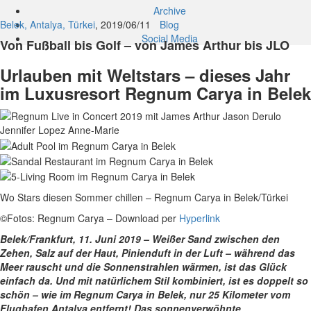
Archive
Belek, Antalya, Türkei
, 2019/06/11
Blog
Social Media
Von Fußball bis Golf – von James Arthur bis JLO
Urlauben mit Weltstars – dieses Jahr
im Luxusresort Regnum Carya in Belek
Wo Stars diesen Sommer chillen – Regnum Carya in Belek/Türkei
©Fotos: Regnum Carya – Download per
Hyperlink
Belek/Frankfurt, 11. Juni 2019 –
Weißer Sand zwischen den
Zehen, Salz auf der Haut, Pinienduft in der Luft – während das
Meer rauscht und die Sonnenstrahlen wärmen, ist das Glück
einfach da.
Und mit natürlichem Stil kombiniert, ist es doppelt so
schön – wie im Regnum Carya in Belek, nur 25 Kilometer vom
Flughafen Antalya entfernt! Das sonnenverwöhnte