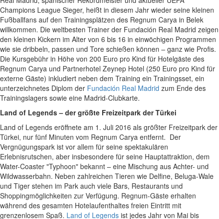
Real Madrid, spanischer Rekordmeister und aktueller UEFA
Champions League Sieger, heißt in diesem Jahr wieder seine kleinen
Fußballfans auf den Trainingsplätzen des Regnum Carya in Belek
willkommen. Die weltbesten Trainer der Fundación Real Madrid zeigen
den kleinen Kickern im Alter von 6 bis 16 in einwöchigen Programmen
wie sie dribbeln, passen und Tore schießen können – ganz wie Profis.
Die Kursgebühr in Höhe von 200 Euro pro Kind für Hotelgäste des
Regnum Carya und Partnerhotel Zeynep Hotel (250 Euro pro Kind für
externe Gäste) inkludiert neben dem Training ein Trainingsset, ein
unterzeichnetes Diplom der
Fundación Real Madrid
zum Ende des
Trainingslagers sowie eine Madrid-Clubkarte.
Land of Legends – der größte Freizeitpark der Türkei
Land of Legends eröffnete am 1. Juli 2016 als größter Freizeitpark der
Türkei, nur fünf Minuten vom Regnum Carya entfernt. Der
Vergnügungspark ist vor allem für seine spektakulären
Erlebnisrutschen, aber insbesondere für seine Hauptattraktion, dem
Water-Coaster "Typhoon" bekannt – eine Mischung aus Achter- und
Wildwasserbahn. Neben zahlreichen Tieren wie Delfine, Beluga-Wale
und Tiger stehen im Park auch viele Bars, Restaurants und
Shoppingmöglichkeiten zur Verfügung. Regnum-Gäste erhalten
während des gesamten Hotelaufenthaltes freien Eintritt mit
grenzenlosem Spaß.
Land of Legends
ist jedes Jahr von Mai bis