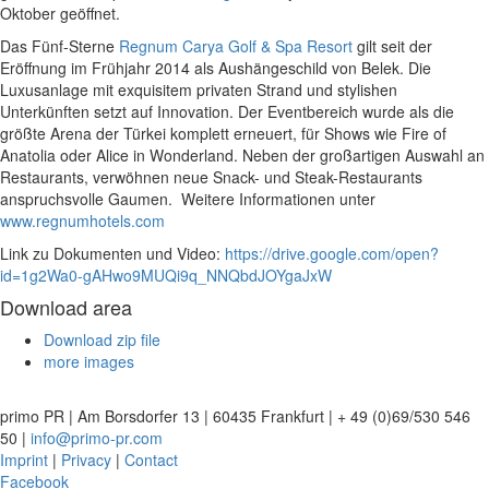
Oktober geöffnet.
Das Fünf-Sterne
Regnum Carya Golf & Spa Resort
gilt seit der
Eröffnung im Frühjahr 2014 als Aushängeschild von Belek. Die
Luxusanlage mit exquisitem privaten Strand und stylishen
Unterkünften setzt auf Innovation. Der Eventbereich wurde als die
größte Arena der Türkei komplett erneuert, für Shows wie Fire of
Anatolia oder Alice in Wonderland. Neben der großartigen Auswahl an
Restaurants, verwöhnen neue Snack- und Steak-Restaurants
anspruchsvolle Gaumen. Weitere Informationen unter
www.regnumhotels.com
Link zu Dokumenten und Video:
https://drive.google.com/open?
id=1g2Wa0-gAHwo9MUQi9q_NNQbdJOYgaJxW
Download area
Download zip file
more images
primo PR | Am Borsdorfer 13 | 60435 Frankfurt | + 49 (0)69/530 546
50 |
info@primo-pr.com
Imprint
|
Privacy
|
Contact
Facebook