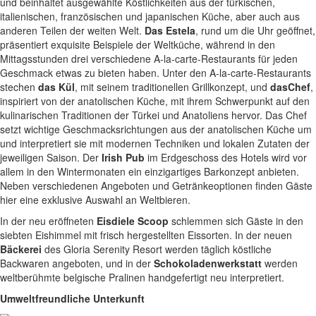
und beinhaltet ausgewählte Köstlichkeiten aus der türkischen,
italienischen, französischen und japanischen Küche, aber auch aus
anderen Teilen der weiten Welt.
Das Estela
, rund um die Uhr geöffnet,
präsentiert exquisite Beispiele der Weltküche, während in den
Mittagsstunden drei verschiedene A-la-carte-Restaurants für jeden
Geschmack etwas zu bieten haben. Unter den A-la-carte-Restaurants
stechen
das Kül
, mit seinem traditionellen Grillkonzept, und
das
Chef
,
inspiriert von der anatolischen Küche, mit ihrem Schwerpunkt auf den
kulinarischen Traditionen der Türkei und Anatoliens hervor. Das Chef
setzt wichtige Geschmacksrichtungen aus der anatolischen Küche um
und interpretiert sie mit modernen Techniken und lokalen Zutaten der
jeweiligen Saison. Der
Irish Pub
im Erdgeschoss des Hotels wird vor
allem in den Wintermonaten ein einzigartiges Barkonzept anbieten.
Neben verschiedenen Angeboten und Getränkeoptionen finden Gäste
hier eine exklusive Auswahl an Weltbieren.
In der neu eröffneten
Eisdiele Scoop
schlemmen sich Gäste in den
siebten Eishimmel mit frisch hergestellten Eissorten. In der neuen
Bäckerei
des Gloria Serenity Resort werden täglich köstliche
Backwaren angeboten, und in der
Schokoladenwerkstatt
werden
weltberühmte belgische Pralinen handgefertigt neu interpretiert.
Umweltfreundliche Unterkunft