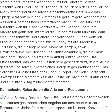
bieten ein traumhaftes Wohngefühl mit individuellem Service,
einschließlich Butler und Pavillonbenutzung. Neben der Renovierung
aller Zimmer und Villen sorgen architektonische Details wie das
Spiegel-TV-System in den Zimmern für geräumigere Wohnbereiche,
was den Aufenthalt noch komfortabler macht. Im Gogi Mini, das
ausschließlich für Kinder konzipiert wurde, können Eltern ihre
Mahlzeiten genießen, während die Kleinen mit dem Miniclub-Team
eine unbeschwerte und sichere Zeit verbringen. Zu den weiteren
Erneuerungen gehören eine zweite Lobby mit drei Meerblick-
Terrassen, die für angenehme Momente sorgen, sowie
Umkleideräume mit Duschen und Umkleidekabinen, die die Gäste
nach dem Check-out bis zu ihrem Abflug nutzen können. Das
Fitnesscenter, das von den Gästen sehr geschätzt wird, ist großzügig
gestaltet und sorgt für körperliches und geistiges Wohlbefinden. Das
Serenity SPA, eine Oase der Ruhe für Körper und Geist, verspricht
unvergessliche Momente - für alle Gäste, die nach dem Urlaub erholt
und fit in ihren Alltag zurückkehren möchten.
Kulinarische Reise durch die A-la-carte-Restaurants
Das Gloria Serenity Resort erweitert
sein starkes gastronomisches Angebot um acht neue A-la-carte-
Restaurants. Jedes fährt mit einem speziellen Kulinarik-Konzept auf