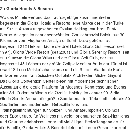
Zu Gloria Hotels & Resorts
Wo das Mittelmeer und das Taurusgebirge zusammentreffen,
begeistern die Gloria Hotels & Resorts, eine Marke der in der Türkei
mit Sitz in Ankara angesehenen Özaltin Holding, mit ihren Fünf-
Sterne-Anlagen im sonnenverwöhnten Ganzjahresziel Belek, nur 30
Kilometer vom Flughafen Antalya entfernt. Dazu gehören auf
insgesamt 212 Hektar Fläche die drei Hotels Gloria Golf Resort (seit
1997), Gloria Verde Resort (seit 2001) und Gloria Serenity Resort (seit
2007) sowie die Gloria Villas und der Gloria Golf Club, der mit
insgesamt 45 Löchern der größte Golfplatz seiner Art in der Türkei ist
(zwei 18-Loch Meisterschaftskurse und ein 9-Loch Akademie Kurs,
entworfen vom französischen Golfplatz-Architekten Michel Gayon).
Das Gloria Convention Center bietet mit modernster technischer
Ausstattung die ideale Plattform für Meetings, Kongresse und Events
aller Art. Zudem eröffnete die Özaltin Holding im Januar 2015 die
Gloria Sports Arena - die größte Sportarena der Türkei mit mehr als 50
Sportarten und modernsten Rehabilitations- und
Trainingseinrichtungen für Spitzen- und Amateursportler. Ob Golf-
oder Sporturlaub, für Wellness mit vielen orientalischen Spa-Highlights
und Gourmeterlebnissen, oder mit vielfältigen Freizeitangeboten für
die Familie, Gloria Hotels & Resorts bieten mit ihrem Gesamtkonzept