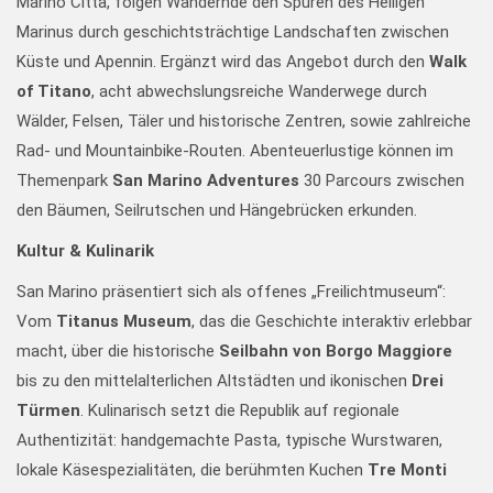
Marino Città, folgen Wandernde den Spuren des Heiligen
Marinus durch geschichtsträchtige Landschaften zwischen
Küste und Apennin. Ergänzt wird das Angebot durch den
Walk
of Titano
, acht abwechslungsreiche Wanderwege durch
Wälder, Felsen, Täler und historische Zentren, sowie zahlreiche
Rad- und Mountainbike-Routen. Abenteuerlustige können im
Themenpark
San Marino Adventures
30 Parcours zwischen
den Bäumen, Seilrutschen und Hängebrücken erkunden.
Kultur & Kulinarik
San Marino präsentiert sich als offenes „Freilichtmuseum“:
Vom
Titanus Museum
, das die Geschichte interaktiv erlebbar
macht, über die historische
Seilbahn von Borgo Maggiore
bis zu den mittelalterlichen Altstädten und ikonischen
Drei
Türmen
. Kulinarisch setzt die Republik auf regionale
Authentizität: handgemachte Pasta, typische Wurstwaren,
lokale Käsespezialitäten, die berühmten Kuchen
Tre Monti