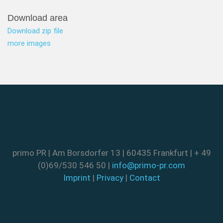
Download area
Download zip file
more images
primo PR | Am Borsdorfer 13 | 60435 Frankfurt | + 49
(0)69/530 546 50 |
info@primo-pr.com
Imprint
|
Privacy
|
Contact