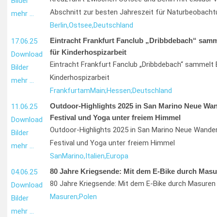
Bilder
Abschnitt zur besten Jahreszeit für Naturbeobach
mehr …
Berlin,
Ostsee,
Deutschland
Eintracht Frankfurt Fanclub „Dribbdebach“ sam
17.06.25
für Kinderhospizarbeit
Download
Eintracht Frankfurt Fanclub „Dribbdebach“ sammelt
Bilder
Kinderhospizarbeit
mehr …
Frankfurt
am
Main;
Hessen;
Deutschland
Outdoor-Highlights 2025 in San Marino Neue Wa
11.06.25
Festival und Yoga unter freiem Himmel
Download
Outdoor-Highlights 2025 in San Marino Neue Wander
Bilder
Festival und Yoga unter freiem Himmel
mehr …
San
Marino,
Italien,
Europa
80 Jahre Kriegsende: Mit dem E-Bike durch Masu
04.06.25
80 Jahre Kriegsende: Mit dem E-Bike durch Masuren
Download
Masuren;
Polen
Bilder
mehr …