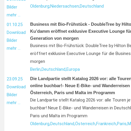
Oldenburg;
Niedersachsen;
Deutschland
Bilder
mehr …
Business mit Bio-Frühstück - DoubleTree by Hilto
01.10.25
Ku’damm eröffnet exklusive Executive Lounge für
Download
Generation von morgen
Bilder
Business mit Bio-Frühstück: DoubleTree by Hilton B
mehr …
eröffnet exklusive Executive Lounge für die Busine
morgen
Berlin,
Deutschland,
Europa
Die Landpartie stellt Katalog 2026 vor: alle Toure
23.09.25
online buchbar!- Neue E-Bike- und Wanderreisen 
Download
Österreich, Paris und Malta im Programm
Bilder
Die Landpartie stellt Katalog 2026 vor: alle Touren j
mehr …
buchbar! Neue E-Bike- und Wanderreisen in Deutschl
Paris und Malta im Programm
Oldenburg,
Deutschland,
Österreich,
Frankreich,
Paris,
M