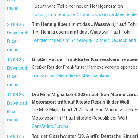
Husum wird Teil einer neuen Hotelgeneration
mehr …
Husum,
Timmendorfer
Strand,
Ostsee,
Nordsee,
Schle
Tim Hennig übernimmt das „Waastwinj“ auf Föhr
30.04.25
Tim Hennig übernimmt das „Waastwinj“ auf Föhr
Download
Föhr;
Nordfriesland;
Schleswig-Holstein;
Deutschland
Bilder
mehr …
Großer Rat der Frankfurter Karnevalvereine spen
16.04.25
Großer Rat der Frankfurter Karnevalvereine spendet
Download
Frankfurt
am
Main;
Hessen;
Deutschland
Bilder
mehr …
Die Mille Miglia kehrt 2025 nach San Marino zurüc
11.04.25
Motorsport trifft auf älteste Republik der Welt
Download
Die Mille Miglia kehrt 2025 nach San Marino zurück H
Bilder
Motorsport trifft auf älteste Republik der Welt
mehr …
San
Marino,
Europa
Tag der Geschwister (10. April): Deutsche Kinder
09.04.25