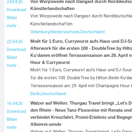
Von Worpswede nach Dangast durch Norddeutsc
24.04.26
Künstlerlandschaften
Download
Von Worpswede nach Dangast durch Norddeutschl
Bilder
Künstlerlandschaften
mehr …
Oldenburg;
Niedersachsen;
Deutschland
Moët für 1 Euro, Currywurst aufs Haus und DJ-
22.04.26
Afterwork für die ersten 100 - DoubleTree by Hilt
Download
Ku’damm eröffnet Terrassensaison am 29. April
Bilder
Hour & Currywurst
mehr …
Moët für 1 Euro, Currywurst aufs Haus und DJ-Sou
für die ersten 100: DoubleTree by Hilton Berlin Ku’
Terrassensaison am 29. April mit Champagne Hour 
Berlin,
Deutschland
Walzer auf Wellen: Thurgau Travel bringt „Let’s 
16.04.26
den Rhein - Neue Tanz-Flussreise mit Renata und
Download
verbindet Kreuzfahrt, Promi-Erlebnis und Begeg
Bilder
Alleinrei-sende
mehr …
Walzer auf Wellen: Thurgau Travel bringt „Let’s Dan