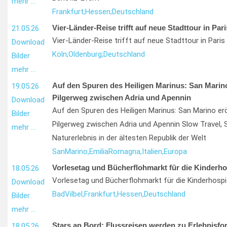
mehr …
Frankfurt;
Hessen;
Deutschland
Vier-Länder-Reise trifft auf neue Stadttour in Pari
21.05.26
Vier-Länder-Reise trifft auf neue Stadttour in Paris
Download
Köln;
Oldenburg;
Deutschland
Bilder
mehr …
Auf den Spuren des Heiligen Marinus: San Marin
19.05.26
Pilgerweg zwischen Adria und Apennin
Download
Auf den Spuren des Heiligen Marinus: San Marino e
Bilder
Pilgerweg zwischen Adria und Apennin Slow Travel, Sp
mehr …
Naturerlebnis in der ältesten Republik der Welt
San
Marino,
Emilia
Romagna,
Italien,
Europa
Vorlesetag und Bücherflohmarkt für die Kinderho
18.05.26
Vorlesetag und Bücherflohmarkt für die Kinderhospi
Download
Bad
Vilbel,
Frankfurt,
Hessen,
Deutschland
Bilder
mehr …
Stars an Bord: Flussreisen werden zu Erlebnisfo
18.05.26