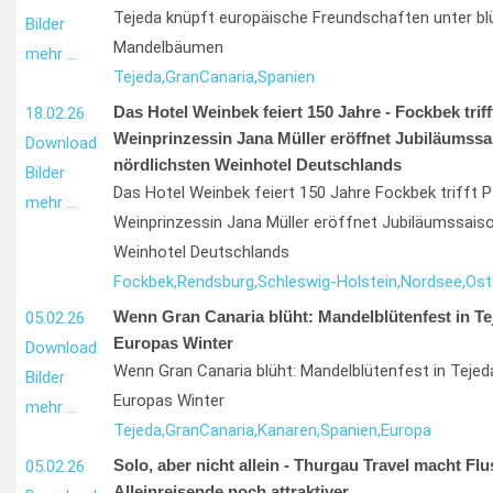
Tejeda knüpft europäische Freundschaften unter b
Bilder
Mandelbäumen
mehr …
Tejeda,
Gran
Canaria,
Spanien
Das Hotel Weinbek feiert 150 Jahre - Fockbek triff
18.02.26
Weinprinzessin Jana Müller eröffnet Jubiläumssa
Download
nördlichsten Weinhotel Deutschlands
Bilder
Das Hotel Weinbek feiert 150 Jahre Fockbek trifft P
mehr …
Weinprinzessin Jana Müller eröffnet Jubiläumssaiso
Weinhotel Deutschlands
Fockbek,
Rendsburg,
Schleswig-Holstein,
Nordsee,
Ost
Wenn Gran Canaria blüht: Mandelblütenfest in Te
05.02.26
Europas Winter
Download
Wenn Gran Canaria blüht: Mandelblütenfest in Tejed
Bilder
Europas Winter
mehr …
Tejeda,
Gran
Canaria,
Kanaren,
Spanien,
Europa
Solo, aber nicht allein - Thurgau Travel macht Flu
05.02.26
Alleinreisende noch attraktiver