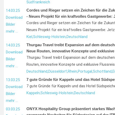
Südfrankreich
Cordes und Rieger setzen ein Zeichen für die Zu
14.03.25
- Neues Projekt für ein kraftvolles Gastgewerbe: J
Download
Cordes und Rieger setzen ein Zeichen für die Zukun
Bilder
Neues Projekt für ein kraftvolles Gastgewerbe: Jetz
mehr …
Kiel,
Schleswig-Holstein,
Deutschland
Thurgau Travel treibt Expansion auf dem deutsch
14.03.25
Neue Routen, innovative Konzepte und exklusive 
Download
Thurgau Travel treibt Expansion auf dem deutschen
Bilder
Routen, innovative Konzepte und exklusive Flussrei
mehr …
Deutschland,
Düsseldorf,
Rhein,
Portugal,
Schottland,
E
7 gute Gründe für Kappeln und das Hotel Südspe
13.03.25
7 gute Gründe für Kappeln und das Hotel Südspeich
Download
Kappeln;
Schleswig-Holstein;
Deutschland
Bilder
mehr …
ONYX Hospitality Group präsentiert starkes Wa
03.03.25
spannende Neuheiten für Südostasien auf der ITB