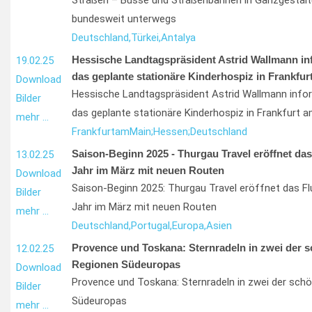
Straßen – Busse und Straßenbahnen in Ganzgestalt
bundesweit unterwegs
Deutschland,
Türkei,
Antalya
Hessische Landtagspräsident Astrid Wallmann inf
19.02.25
das geplante stationäre Kinderhospiz in Frankfur
Download
Hessische Landtagspräsident Astrid Wallmann infor
Bilder
das geplante stationäre Kinderhospiz in Frankfurt 
mehr …
Frankfurt
am
Main;
Hessen;
Deutschland
Saison-Beginn 2025 - Thurgau Travel eröffnet das
13.02.25
Jahr im März mit neuen Routen
Download
Saison-Beginn 2025: Thurgau Travel eröffnet das Fl
Bilder
Jahr im März mit neuen Routen
mehr …
Deutschland,
Portugal,
Europa,
Asien
Provence und Toskana: Sternradeln in zwei der 
12.02.25
Regionen Südeuropas
Download
Provence und Toskana: Sternradeln in zwei der sch
Bilder
Südeuropas
mehr …