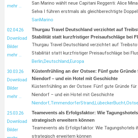
San Marino wählt neue Capitani Reggenti: Alice Mina
mehr …
Selva I führen erstmals als gleichberechtigte Doppel
San
Marino
Thurgau Travel Deutschland verzichtet auf Treibs
02.04.26
Stabilität statt kurzfristiger Preisaufschläge bei 
Download
Thurgau Travel Deutschland verzichtet auf Treibst
Bilder
Stabilität statt kurzfristiger Preisaufschläge bei Flu
mehr …
Berlin,
Deutschland,
Europa
Küstenfrühling an der Ostsee: Fünf gute Gründe f
30.03.26
Niendorf – und ein Hotel mit Geschichte
Download
Küstenfrühling an der Ostsee: Fünf gute Gründe für 
Bilder
Niendorf – und ein Hotel mit Geschichte
mehr …
Niendorf,
Timmendorfer
Strand,
Lübecker
Bucht,
Ostse
Teamevents als Erfolgsfaktor: Wie Tagungshotels
25.03.26
strategisch erweitern können
Download
Teamevents als Erfolgsfaktor: Wie Tagungshotels i
Bilder
strategisch erweitern können