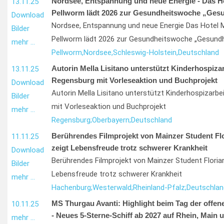
Nordsee, Entspannung und neue Energie - Das Ho
13.11.25
Pellworm lädt 2026 zur Gesundheitswoche „Ges
Download
Nordsee, Entspannung und neue Energie Das Hotel 
Bilder
Pellworm lädt 2026 zur Gesundheitswoche „Gesundh
mehr …
Pellworm,
Nordsee,
Schleswig-Holstein,
Deutschland
Autorin Mella Lisitano unterstützt Kinderhospizar
13.11.25
Regensburg mit Vorleseaktion und Buchprojekt
Download
Autorin Mella Lisitano unterstützt Kinderhospizarbe
Bilder
mit Vorleseaktion und Buchprojekt
mehr …
Regensburg;
Oberbayern;
Deutschland
Berührendes Filmprojekt von Mainzer Student Fl
11.11.25
zeigt Lebensfreude trotz schwerer Krankheit
Download
Berührendes Filmprojekt von Mainzer Student Floria
Bilder
Lebensfreude trotz schwerer Krankheit
mehr …
Hachenburg;
Westerwald;
Rheinland-Pfalz;
Deutschlan
MS Thurgau Avanti: Highlight beim Tag der offene
10.11.25
- Neues 5-Sterne-Schiff ab 2027 auf Rhein, Main
mehr …