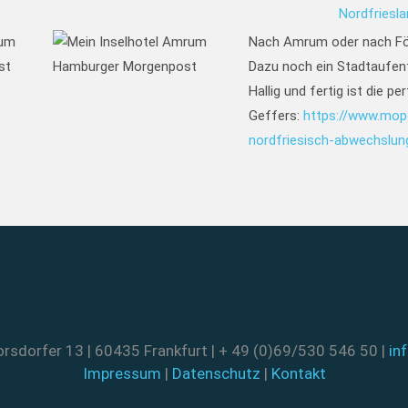
Nordfriesla
Nach Amrum oder nach F
Dazu noch ein Stadtaufen
Hallig und fertig ist die p
Geffers:
https://www.mopo
nordfriesisch-abwechslun
rsdorfer 13 | 60435 Frankfurt | + 49 (0)69/530 546 50 |
in
Impressum
|
Datenschutz
|
Kontakt