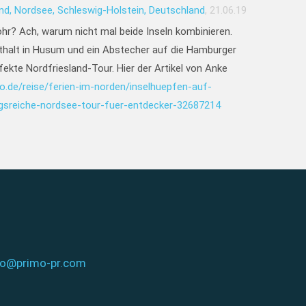
nd, Nordsee, Schleswig-Holstein, Deutschland
, 21.06.19
öhr?
Ach, warum nicht mal beide Inseln kombinieren.
thalt in Husum und ein Abstecher auf die Hamburger
erfekte Nordfriesland-Tour. Hier der Artikel von Anke
.de/reise/ferien-im-norden/inselhuepfen-auf-
gsreiche-nordsee-tour-fuer-entdecker-32687214
fo@primo-pr.com