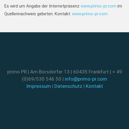
Es wird um Angabe der Internetpräsenz
www.primo-pr.com
im
Quellennachweis gebeten. Kontakt:
www.primo-pr.com
primo PR | Am Borsdorfer 13 | 60435 Frankfurt | + 49
(0)69/530 546 50 |
info@primo-pr.com
Impressum
|
Datenschutz
|
Kontakt
FACEBOOK
TWITTER
PINTEREST
INSTAGRAM