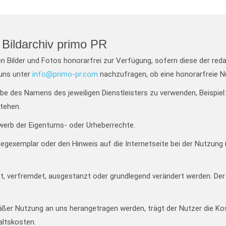
Bildarchiv primo PR
en Bilder und Fotos honorarfrei zur Verfügung, sofern diese der red
 uns unter
info@primo-pr.com
nachzufragen, ob eine honorarfreie N
gabe des Namens des jeweiligen Dienstleisters zu verwenden, Beispie
tehen.
werb der Eigentums- oder Urheberrechte.
legexemplar oder den Hinweis auf die Internetseite bei der Nutzung 
et, verfremdet, ausgestanzt oder grundlegend verändert werden. Der
äßer Nutzung an uns herangetragen werden, trägt der Nutzer die K
altskosten.