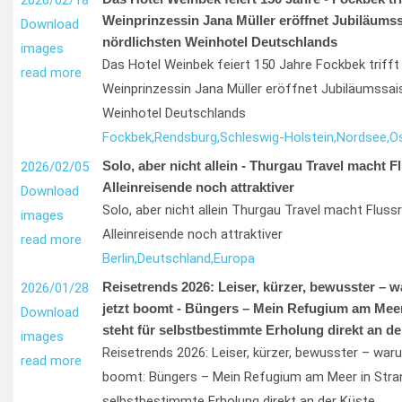
2026/02/18
Weinprinzessin Jana Müller eröffnet Jubiläums
Download
nördlichsten Weinhotel Deutschlands
images
Das Hotel Weinbek feiert 150 Jahre Fockbek trifft 
read more
Weinprinzessin Jana Müller eröffnet Jubiläumssai
Weinhotel Deutschlands
Fockbek,
Rendsburg,
Schleswig-Holstein,
Nordsee,
O
Solo, aber nicht allein - Thurgau Travel macht F
2026/02/05
Alleinreisende noch attraktiver
Download
Solo, aber nicht allein Thurgau Travel macht Flussr
images
Alleinreisende noch attraktiver
read more
Berlin,
Deutschland,
Europa
Reisetrends 2026: Leiser, kürzer, bewusster – 
2026/01/28
jetzt boomt - Büngers – Mein Refugium am Meer 
Download
steht für selbstbestimmte Erholung direkt an de
images
Reisetrends 2026: Leiser, kürzer, bewusster – war
read more
boomt: Büngers – Mein Refugium am Meer in Strand
selbstbestimmte Erholung direkt an der Küste