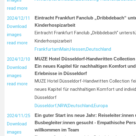
images
read more
Eintracht Frankfurt Fanclub „Dribbdebach“ unte
2024/12/11
Kinderhospizarbeit
Download
Eintracht Frankfurt Fanclub „Dribbdebach“ unterst
images
Kinderhospizarbeit
read more
Frankfurt
am
Main;
Hessen;
Deutschland
MUZE Hotel Düsseldorf-Handwritten Collection 
2024/12/10
Ein neues Kapitel für nachhaltigen Komfort und 
Download
Erlebnisse in Düsseldorf
images
MUZE Hotel Düsseldorf-Handwritten Collection fei
read more
neues Kapitel für nachhaltigen Komfort und individu
Düsseldorf
Düsseldorf,
NRW,
Deutschland,
Europa
Ein guter Start ins neue Jahr: Reiseleiter:innen
2024/11/25
Busbegleiter:innen gesucht - Empathische Pers
Download
willkommen im Team
images