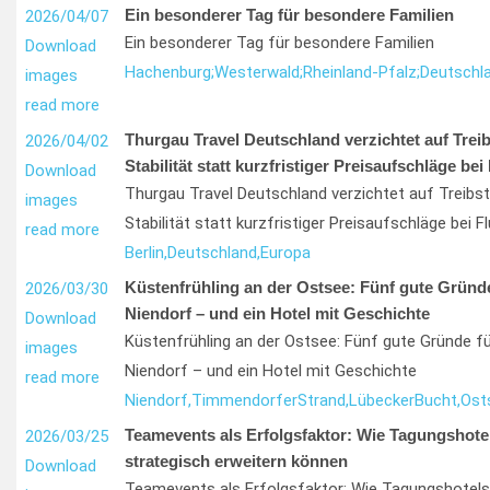
Ein besonderer Tag für besondere Familien
2026/04/07
Ein besonderer Tag für besondere Familien
Download
Hachenburg;
Westerwald;
Rheinland-Pfalz;
Deutschl
images
read more
Thurgau Travel Deutschland verzichtet auf Treib
2026/04/02
Stabilität statt kurzfristiger Preisaufschläge bei
Download
Thurgau Travel Deutschland verzichtet auf Treibs
images
Stabilität statt kurzfristiger Preisaufschläge bei F
read more
Berlin,
Deutschland,
Europa
Küstenfrühling an der Ostsee: Fünf gute Gründe 
2026/03/30
Niendorf – und ein Hotel mit Geschichte
Download
Küstenfrühling an der Ostsee: Fünf gute Gründe fü
images
Niendorf – und ein Hotel mit Geschichte
read more
Niendorf,
Timmendorfer
Strand,
Lübecker
Bucht,
Ost
Teamevents als Erfolgsfaktor: Wie Tagungshote
2026/03/25
strategisch erweitern können
Download
Teamevents als Erfolgsfaktor: Wie Tagungshotels