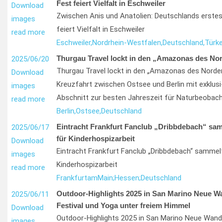
Fest feiert Vielfalt in Eschweiler
Download
Zwischen Anis und Anatolien: Deutschlands erstes
images
feiert Vielfalt in Eschweiler
read more
Eschweiler,
Nordrhein-Westfalen,
Deutschland,
Türke
Thurgau Travel lockt in den „Amazonas des No
2025/06/20
Thurgau Travel lockt in den „Amazonas des Norden
Download
Kreuzfahrt zwischen Ostsee und Berlin mit exklus
images
Abschnitt zur besten Jahreszeit für Naturbeobac
read more
Berlin,
Ostsee,
Deutschland
Eintracht Frankfurt Fanclub „Dribbdebach“ sa
2025/06/17
für Kinderhospizarbeit
Download
Eintracht Frankfurt Fanclub „Dribbdebach“ sammel
images
Kinderhospizarbeit
read more
Frankfurt
am
Main;
Hessen;
Deutschland
Outdoor-Highlights 2025 in San Marino Neue W
2025/06/11
Festival und Yoga unter freiem Himmel
Download
Outdoor-Highlights 2025 in San Marino Neue Wand
images