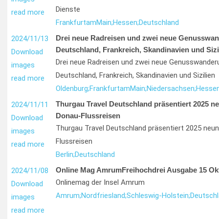
Dienste
read more
Frankfurt
am
Main;
Hessen;
Deutschland
Drei neue Radreisen und zwei neue Genusswan
2024/11/13
Deutschland, Frankreich, Skandinavien und Sizi
Download
Drei neue Radreisen und zwei neue Genusswander
images
Deutschland, Frankreich, Skandinavien und Sizilien
read more
Oldenburg;
Frankfurt
am
Main;
Niedersachsen;
Hessen
Thurgau Travel Deutschland präsentiert 2025 ne
2024/11/11
Donau-Flussreisen
Download
Thurgau Travel Deutschland präsentiert 2025 neun
images
Flussreisen
read more
Berlin;
Deutschland
Online Mag AmrumFreihochdrei Ausgabe 15 Ok
2024/11/08
Onlinemag der Insel Amrum
Download
Amrum;
Nordfriesland;
Schleswig-Holstein;
Deutsch
images
read more