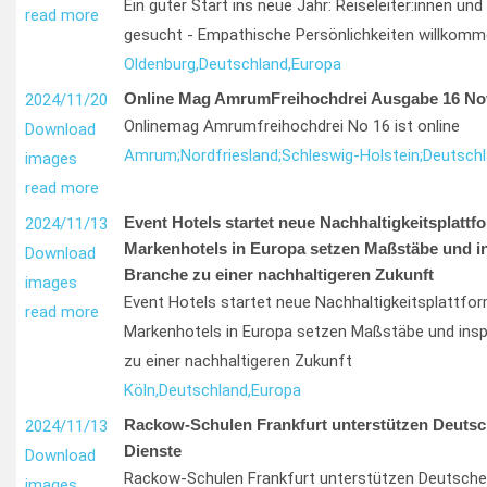
Ein guter Start ins neue Jahr: Reiseleiter:innen und
read more
gesucht - Empathische Persönlichkeiten willkom
Oldenburg,
Deutschland,
Europa
Online Mag AmrumFreihochdrei Ausgabe 16 No
2024/11/20
Onlinemag Amrumfreihochdrei No 16 ist online
Download
Amrum;
Nordfriesland;
Schleswig-Holstein;
Deutsch
images
read more
Event Hotels startet neue Nachhaltigkeitsplattf
2024/11/13
Markenhotels in Europa setzen Maßstäbe und in
Download
Branche zu einer nachhaltigeren Zukunft
images
Event Hotels startet neue Nachhaltigkeitsplattfo
read more
Markenhotels in Europa setzen Maßstäbe und inspi
zu einer nachhaltigeren Zukunft
Köln,
Deutschland,
Europa
Rackow-Schulen Frankfurt unterstützen Deutsc
2024/11/13
Dienste
Download
Rackow-Schulen Frankfurt unterstützen Deutsche
images