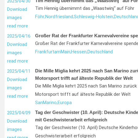
Tim Hennig übernimmt das „Waastwinj“ auf Fö
2025/04/30
Tim Hennig übernimmt das „Waastwinj“ auf Föhr
Download
Föhr;
Nordfriesland;
Schleswig-Holstein;
Deutschlan
images
read more
Großer Rat der Frankfurter Karnevalvereine spe
2025/04/16
Großer Rat der Frankfurter Karnevalvereine spende
Download
Frankfurt
am
Main;
Hessen;
Deutschland
images
read more
Die Mille Miglia kehrt 2025 nach San Marino zur
2025/04/11
Motorsport trifft auf älteste Republik der Welt
Download
Die Mille Miglia kehrt 2025 nach San Marino zurück
images
Motorsport trifft auf älteste Republik der Welt
read more
San
Marino,
Europa
Tag der Geschwister (10. April): Deutsche Kind
2025/04/09
mit Geschwisterarbeit erfolgreich
Download
Tag der Geschwister (10. April) Deutsche Kinderho
images
Geschwisterarbeit erfolgreich
read more