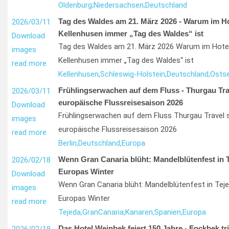
Oldenburg;
Niedersachsen;
Deutschland
Tag des Waldes am 21. März 2026 - Warum im Ho
2026/03/11
Kellenhusen immer „Tag des Waldes“ ist
Download
Tag des Waldes am 21. März 2026 Warum im Hotel
images
Kellenhusen immer „Tag des Waldes“ ist
read more
Kellenhusen,
Schleswig-Holstein,
Deutschland,
Osts
Frühlingserwachen auf dem Fluss - Thurgau Trave
2026/03/11
europäische Flussreisesaison 2026
Download
Frühlingserwachen auf dem Fluss Thurgau Travel st
images
europäische Flussreisesaison 2026
read more
Berlin,
Deutschland,
Europa
Wenn Gran Canaria blüht: Mandelblütenfest in 
2026/02/18
Europas Winter
Download
Wenn Gran Canaria blüht: Mandelblütenfest in Tej
images
Europas Winter
read more
Tejeda,
Gran
Canaria,
Kanaren,
Spanien,
Europa
Das Hotel Weinbek feiert 150 Jahre - Fockbek trif