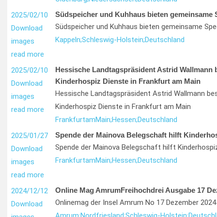
Südspeicher und Kuhhaus bieten gemeinsame S
2025/02/10
Südspeicher und Kuhhaus bieten gemeinsame Spec
Download
Kappeln;
Schleswig-Holstein;
Deutschland
images
read more
Hessische Landtagspräsident Astrid Wallmann 
2025/02/10
Kinderhospiz Dienste in Frankfurt am Main
Download
Hessische Landtagspräsident Astrid Wallmann be
images
Kinderhospiz Dienste in Frankfurt am Main
read more
Frankfurt
am
Main;
Hessen;
Deutschland
Spende der Mainova Belegschaft hilft Kinderhos
2025/01/27
Spende der Mainova Belegschaft hilft Kinderhospi
Download
Frankfurt
am
Main;
Hessen;
Deutschland
images
read more
Online Mag AmrumFreihochdrei Ausgabe 17 De
2024/12/12
Onlinemag der Insel Amrum No 17 Dezember 2024 i
Download
Amrum;
Nordfriesland;
Schleswig-Holstein;
Deutsch