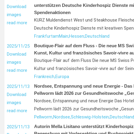
unterstützen Deutsche Kinderhospiz Dienste mi
Download
Spendenaktionen
images
KURZ Muldendienst West und Steakhouse Fleische
read more
Deutsche Kinderhospiz Dienste mit kreativen Spe
Frankfurt
am
Main;
Hessen;
Deutschland
Boutique-Flair auf dem Fluss - Die neue MS Swi
2025/11/25
Kunst, Kultur und französisches Savoir-vivre au
Download
Boutique-Flair auf dem Fluss Die neue MS Swiss Pe
images
Kultur und französisches Savoir-vivre auf der Sein
read more
Frankreich,
Europa
Nordsee, Entspannung und neue Energie - Das 
2025/11/13
Pellworm lädt 2026 zur Gesundheitswoche „Ge
Download
Nordsee, Entspannung und neue Energie Das Hotel
images
Pellworm lädt 2026 zur Gesundheitswoche „Gesun
read more
Pellworm,
Nordsee,
Schleswig-Holstein,
Deutschlan
Autorin Mella Lisitano unterstützt Kinderhospiza
2025/11/13
Regensburg mit Vorleseaktion und Buchprojekt