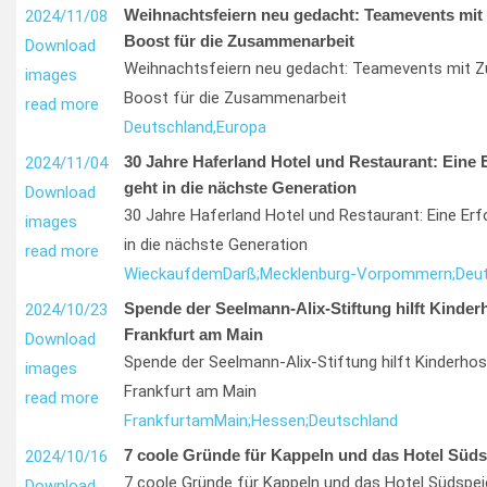
Weihnachtsfeiern neu gedacht: Teamevents mit 
2024/11/08
Boost für die Zusammenarbeit
Download
Weihnachtsfeiern neu gedacht: Teamevents mit Z
images
Boost für die Zusammenarbeit
read more
Deutschland,
Europa
30 Jahre Haferland Hotel und Restaurant: Eine 
2024/11/04
geht in die nächste Generation
Download
30 Jahre Haferland Hotel und Restaurant: Eine Er
images
in die nächste Generation
read more
Wieck
auf
dem
Darß;
Mecklenburg-Vorpommern;
Deu
Spende der Seelmann-Alix-Stiftung hilft Kinderh
2024/10/23
Frankfurt am Main
Download
Spende der Seelmann-Alix-Stiftung hilft Kinderhosp
images
Frankfurt am Main
read more
Frankfurt
am
Main;
Hessen;
Deutschland
7 coole Gründe für Kappeln und das Hotel Süds
2024/10/16
7 coole Gründe für Kappeln und das Hotel Südspei
Download