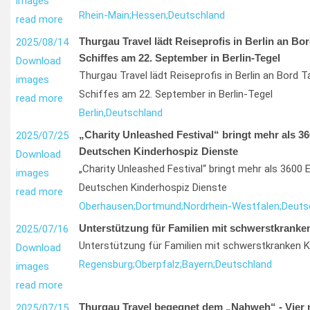
images
Rhein-Main;
Hessen;
Deutschland
read more
Thurgau Travel lädt Reiseprofis in Berlin an Bor
2025/08/14
Schiffes am 22. September in Berlin-Tegel
Download
Thurgau Travel lädt Reiseprofis in Berlin an Bord 
images
Schiffes am 22. September in Berlin-Tegel
read more
Berlin,
Deutschland
„Charity Unleashed Festival“ bringt mehr als 36
2025/07/25
Deutschen Kinderhospiz Dienste
Download
„Charity Unleashed Festival“ bringt mehr als 3600 E
images
Deutschen Kinderhospiz Dienste
read more
Oberhausen;
Dortmund;
Nordrhein-Westfalen;
Deuts
Unterstützung für Familien mit schwerstkranke
2025/07/16
Unterstützung für Familien mit schwerstkranken K
Download
Regensburg;
Oberpfalz;
Bayern;
Deutschland
images
read more
Thurgau Travel begegnet dem „Nahweh“ - Vier 
2025/07/15