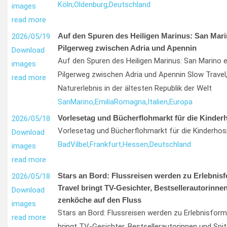
Köln;
Oldenburg;
Deutschland
images
read more
Auf den Spuren des Heiligen Marinus: San Mari
2026/05/19
Pilgerweg zwischen Adria und Apennin
Download
Auf den Spuren des Heiligen Marinus: San Marino 
images
Pilgerweg zwischen Adria und Apennin Slow Travel, 
read more
Naturerlebnis in der ältesten Republik der Welt
San
Marino,
Emilia
Romagna,
Italien,
Europa
Vorlesetag und Bücherflohmarkt für die Kinderh
2026/05/18
Vorlesetag und Bücherflohmarkt für die Kinderhos
Download
Bad
Vilbel,
Frankfurt,
Hessen,
Deutschland
images
read more
Stars an Bord: Flussreisen werden zu Erlebnis
2026/05/18
Travel bringt TV-Gesichter, Bestsellerautorinnen
Download
zenköche auf den Fluss
images
Stars an Bord: Flussreisen werden zu Erlebnisfor
read more
bringt TV-Gesichter, Bestsellerautorinnen und Sp