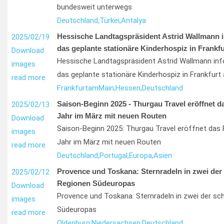
bundesweit unterwegs
Deutschland,
Türkei,
Antalya
Hessische Landtagspräsident Astrid Wallmann i
2025/02/19
das geplante stationäre Kinderhospiz in Frankf
Download
Hessische Landtagspräsident Astrid Wallmann info
images
das geplante stationäre Kinderhospiz in Frankfurt
read more
Frankfurt
am
Main;
Hessen;
Deutschland
Saison-Beginn 2025 - Thurgau Travel eröffnet d
2025/02/13
Jahr im März mit neuen Routen
Download
Saison-Beginn 2025: Thurgau Travel eröffnet das 
images
Jahr im März mit neuen Routen
read more
Deutschland,
Portugal,
Europa,
Asien
Provence und Toskana: Sternradeln in zwei der
2025/02/12
Regionen Südeuropas
Download
Provence und Toskana: Sternradeln in zwei der s
images
Südeuropas
read more
Oldenburg;
Niedersachsen;
Deutschland